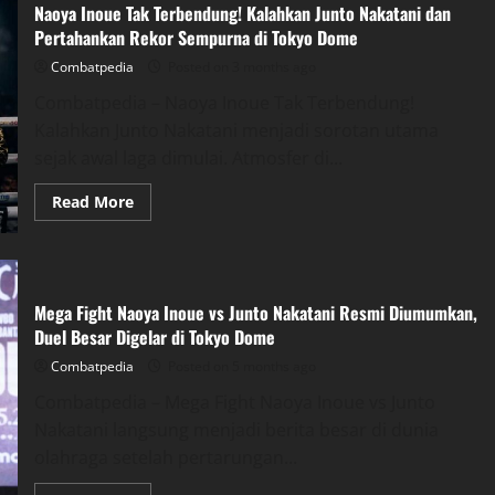
Naoya Inoue Tak Terbendung! Kalahkan Junto Nakatani dan
Nery
Dijatuhkan
Pertahankan Rekor Sempurna di Tokyo Dome
Enam
Kali
Combatpedia
Posted on 3 months ago
dalam
Pertarungan
Combatpedia – Naoya Inoue Tak Terbendung!
Brutal
Kalahkan Junto Nakatani menjadi sorotan utama
sejak awal laga dimulai. Atmosfer di...
Read
Read More
more
about
Naoya
Inoue
Tak
Terbendung!
Kalahkan
Mega Fight Naoya Inoue vs Junto Nakatani Resmi Diumumkan,
Junto
Duel Besar Digelar di Tokyo Dome
Nakatani
dan
Combatpedia
Posted on 5 months ago
Pertahankan
Rekor
Combatpedia – Mega Fight Naoya Inoue vs Junto
Sempurna
di
Nakatani langsung menjadi berita besar di dunia
Tokyo
Dome
olahraga setelah pertarungan...