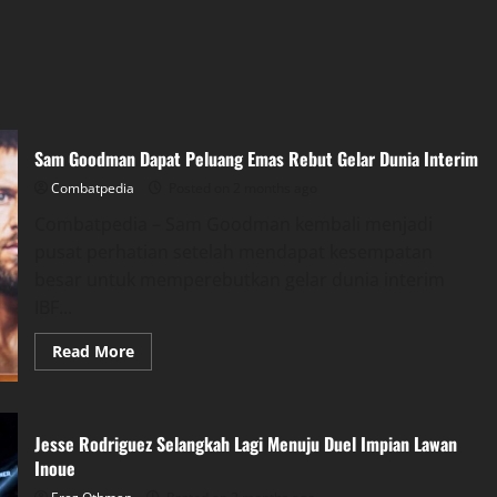
Sam Goodman Dapat Peluang Emas Rebut Gelar Dunia Interim
Combatpedia
Posted on 2 months ago
Combatpedia – Sam Goodman kembali menjadi
pusat perhatian setelah mendapat kesempatan
besar untuk memperebutkan gelar dunia interim
IBF...
Read
Read More
more
about
Sam
Goodman
Dapat
Jesse Rodriguez Selangkah Lagi Menuju Duel Impian Lawan
Peluang
Emas
Inoue
Rebut
Gelar