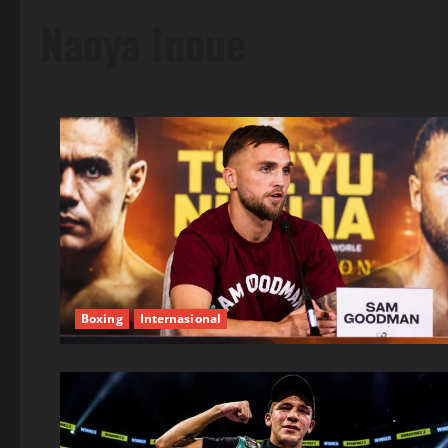
Naoya Inoue
Boxing
Internasional