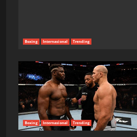
Boxing
Internasional
Trending
Boxing
Internasional
Trending