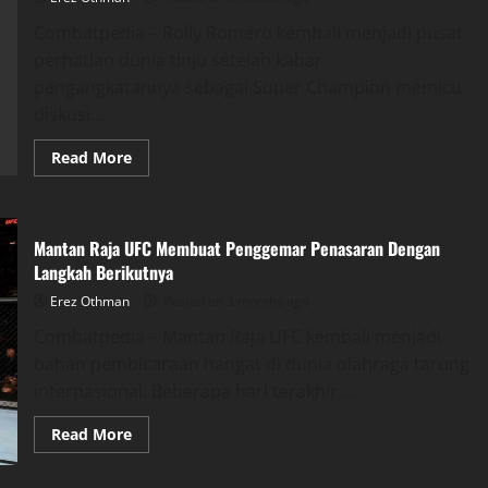
Awal
Juni
Combatpedia – Rolly Romero kembali menjadi pusat
2026
perhatian dunia tinju setelah kabar
pengangkatannya sebagai Super Champion memicu
diskusi...
Read
Read More
more
about
Rolly
Romero
Diangkat
Mantan Raja UFC Membuat Penggemar Penasaran Dengan
Menjadi
Super
Langkah Berikutnya
Champion,
Mengapa
Erez Othman
Posted on 3 months ago
Jadi
Perdebatan?
Combatpedia – Mantan Raja UFC kembali menjadi
bahan pembicaraan hangat di dunia olahraga tarung
internasional. Beberapa hari terakhir,...
Read
Read More
more
about
Mantan