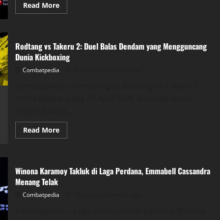
Read
Read More
more
about
Jake
Paul
Dikabarkan
Rodtang vs Takeru 2: Duel Balas Dendam yang Mengguncang
Cedera
Rahang,
Dunia Kickboxing
Masa
Depan
Combatpedia
Posted on 3 months ago
Karier
Boxing-
Combatpedia – Pertarungan Rodtang vs Takeru 2
nya
Kini
resmi digelar pada 29 April 2026 di Ariake Arena,
Dipertanyakan
Tokyo, Jepang...
Read
Read More
more
about
Rodtang
vs
Takeru
Winona Karamoy Takluk di Laga Perdana, Emmabell Cassandra
2:
Duel
Menang Telak
Balas
Dendam
Combatpedia
Posted on 3 months ago
yang
Mengguncang
Combatpedia – Laga internasional perdana Winona
Dunia
Kickboxing