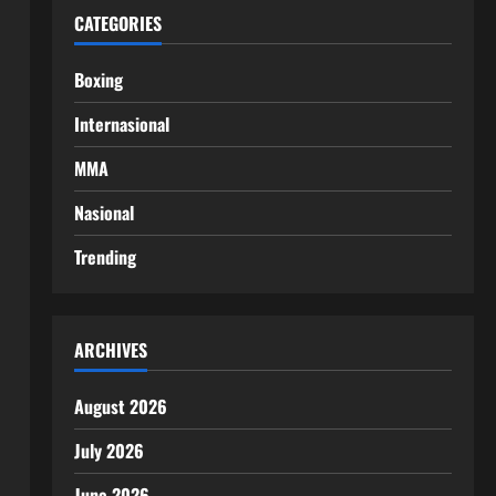
CATEGORIES
Boxing
Internasional
MMA
Nasional
Trending
ARCHIVES
August 2026
July 2026
June 2026