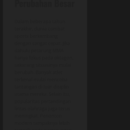
Perubahan Besar
Dalam beberapa tahun
terakhir, dunia combat
sports berkembang
dengan sangat cepat. Jika
dahulu petarung MMA
hanya fokus pada oktagon,
sekarang situasinya mulai
berubah. Banyak atlet
terkenal mulai mencoba
tantangan di luar disiplin
utama mereka. Selain itu,
popularitas pertandingan
lintas olahraga juga terus
meningkat. Penonton
modern tampaknya lebih