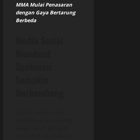
MMA Mulai Penasaran
dengan Gaya Bertarung
Berbeda
Media Sosial
Membuat
Spekulasi
Semakin
Berkembang
Saat ini media sosial
memiliki pengaruh yang
sangat besar terhadap
dunia olahraga. Sebuah