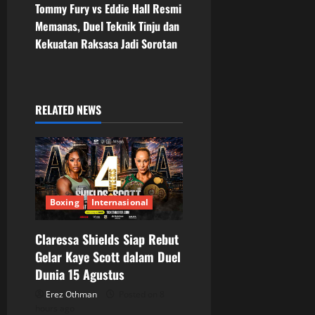
Tommy Fury vs Eddie Hall Resmi
n
Memanas, Duel Teknik Tinju dan
Kekuatan Raksasa Jadi Sorotan
a
v
i
RELATED NEWS
g
a
t
Boxing
Internasional
i
Claressa Shields Siap Rebut
o
Gelar Kaye Scott dalam Duel
Dunia 15 Agustus
n
Erez Othman
Posted on 8
hours ago