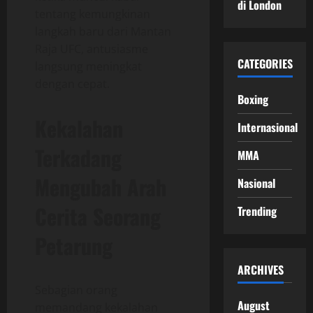
di London
tentang kemungkinan
langkah baru dari Mantan
Raja UFC, antusiasme
CATEGORIES
langsung meningkat
dengan cepat.
Boxing
Kekalahan
Internasional
Terkadang
MMA
Mengubah Arah
Nasional
Cerita Seorang
Trending
Petarung
ARCHIVES
Sebagian orang
August
memandang kekalahan