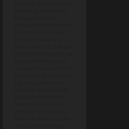
komentar singkat atau foto
latihan saja bisa memicu
berbagai teori dari
penggemar. Hal seperti ini
juga mulai terjadi dalam
pembahasan tentang
Mantan Raja UFC. Sebagian
penggemar percaya bahwa
langkah berikutnya akan
mengarah pada dunia tinju
profesional. Di sisi lain, ada
juga yang merasa sang
petarung masih memiliki
peluang besar di MMA.
Menariknya, perbedaan
pendapat tersebut justru
membuat diskusi semakin
ramai. Semakin banyak