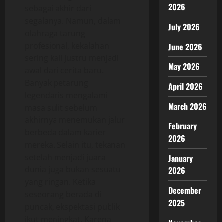
2026
sebagai akhir dari
segalanya. Namun, dalam
July 2026
olahraga tarung
profesional, kekalahan
June 2026
sering kali justru menjadi
May 2026
awal dari cerita baru.
Banyak petarung
April 2026
legendaris mengalami
March 2026
masa sulit sebelum
akhirnya menemukan jalur
February
berbeda dalam karier
2026
mereka. Selain itu, tekanan
setelah menjadi juara
January
dunia juga bukan sesuatu
2026
yang ringan. Ketika
December
seseorang berada di
2025
puncak, ekspektasi publik
ikut meningkat. Karena