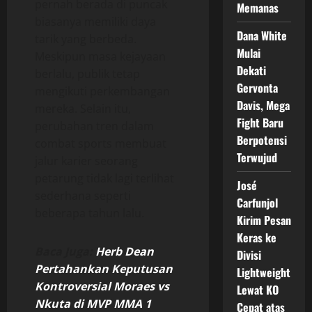
pernah berada di puncak
Memanas
biasanya memiliki daya
Dana White
tarik yang berbeda.
Mulai
Meskipun masa kejayaan
Dekati
berlalu, publik tetap
Gervonta
mengikuti perkembangan
Davis, Mega
mereka. Selain itu,
Fight Baru
perubahan tren dalam
Berpotensi
combat sports membuat
Terwujud
jalur karier seorang
petarung tidak lagi terlihat
José
sederhana seperti
Carfunjol
beberapa tahun lalu.
Kirim Pesan
Keras ke
Baca Juga:
Herb Dean
Divisi
Pertahankan Keputusan
Lightweight
Kontroversial Moraes vs
Lewat KO
Nkuta di MVP MMA 1
Cepat atas