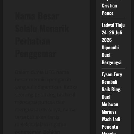
Cristian
Nama Besar
Ponce
Selalu Menarik
Jadwal Tinju
24–26 Juli
Perhatian
2026
Dipenuhi
Penggemar
Duel
Bergengsi
Dalam dunia UFC, nama
Tyson Fury
besar memiliki pengaruh
Kembali
yang sulit digantikan. Ketika
Naik Ring,
seorang petarung berhasil
Duel
mencapai puncak dan
Melawan
menguasai divisinya, nama
Mariusz
tersebut akan terus
Wach Jadi
melekat dalam ingatan
Penentu
penggemar. Bahkan