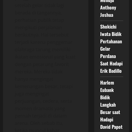
Menuju
setelah gelar tidak lagi
Anthony
berada di tangannya,
Joshua
perhatian publik tetap
Shokichi
mengikuti perjalanan
Iwata Bidik
berikutnya. Hal tersebut
Pertahanan
terjadi karena penggemar
Gelar
olahraga tarung memiliki
Perdana
ikatan emosional yang kuat
Saat Hadapi
dengan petarung favorit
Erik Badillo
mereka. Mereka tidak
hanya mengingat
Harlem
kemenangan besar, tetapi
Eubank
juga mengingat
Bidik
perjuangan, cedera, serta
Langkah
momen dramatis yang
Besar saat
pernah terjadi di dalam
Hadapi
arena. Oleh sebab itu,
David Papot
ketika muncul kabar