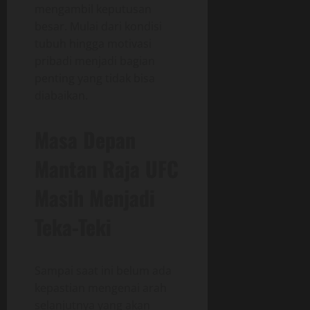
mengambil keputusan
besar. Mulai dari kondisi
tubuh hingga motivasi
pribadi menjadi bagian
penting yang tidak bisa
diabaikan.
Masa Depan
Mantan Raja UFC
Masih Menjadi
Teka-Teki
Sampai saat ini belum ada
kepastian mengenai arah
selanjutnya yang akan