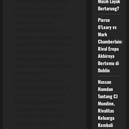
Masih Layak
di dunia olahraga tarung
Bertarung?
internasional. Beberapa
hari terakhir, penggemar
Pierce
MMA mulai ramai
O’Leary vs
mendiskusikan masa
Mark
depan para petarung besar
Chamberlain:
yang pernah mendominasi
Rival Eropa
oktagon. Menariknya,
Akhirnya
perhatian kali ini tidak
Bertemu di
hanya tertuju pada jadwal
Dublin
pertarungan atau
perebutan sabuk juara.
Hassan
Sebaliknya, banyak orang
Hamdan
penasaran dengan arah
Tantang CJ
baru yang mungkin akan
Mundine,
dipilih oleh mantan juara
Rivalitas
tersebut. Dalam dunia
Keluarga
olahraga, sosok yang
Kembali