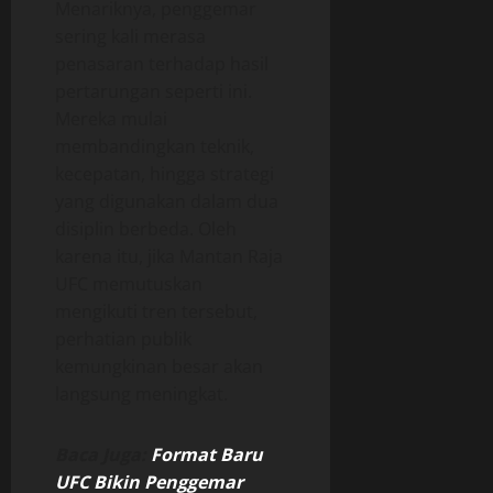
Menariknya, penggemar
sering kali merasa
penasaran terhadap hasil
pertarungan seperti ini.
Mereka mulai
membandingkan teknik,
kecepatan, hingga strategi
yang digunakan dalam dua
disiplin berbeda. Oleh
karena itu, jika Mantan Raja
UFC memutuskan
mengikuti tren tersebut,
perhatian publik
kemungkinan besar akan
langsung meningkat.
Baca Juga:
Format Baru
UFC Bikin Penggemar