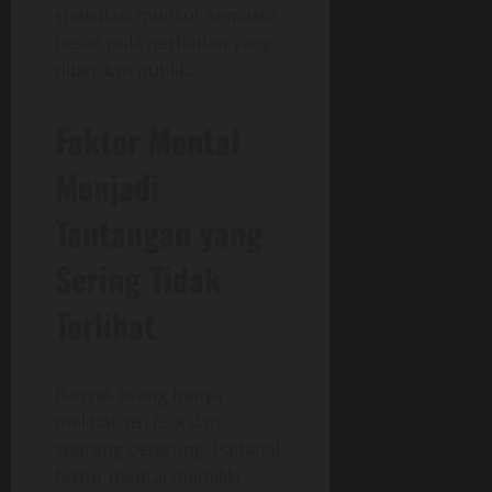
spekulasi muncul, semakin
besar pula perhatian yang
diberikan publik.
Faktor Mental
Menjadi
Tantangan yang
Sering Tidak
Terlihat
Banyak orang hanya
melihat sisi fisik dari
seorang petarung. Padahal,
faktor mental memiliki