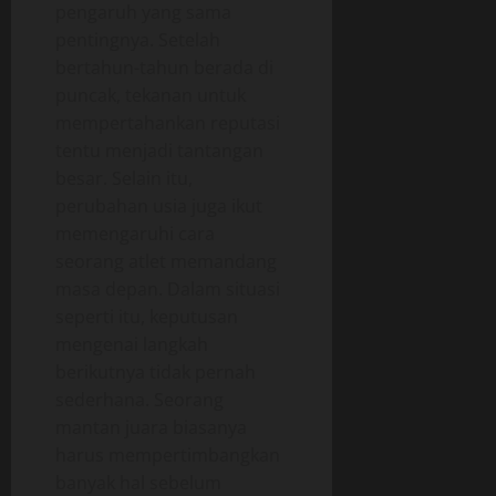
pengaruh yang sama
pentingnya. Setelah
bertahun-tahun berada di
puncak, tekanan untuk
mempertahankan reputasi
tentu menjadi tantangan
besar. Selain itu,
perubahan usia juga ikut
memengaruhi cara
seorang atlet memandang
masa depan. Dalam situasi
seperti itu, keputusan
mengenai langkah
berikutnya tidak pernah
sederhana. Seorang
mantan juara biasanya
harus mempertimbangkan
banyak hal sebelum