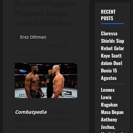
Membuat Penggemar
Penasaran Dengan
RECENT
POSTS
Langkah Berikutnya
Claressa
Erez Othman
Shields Siap
Posted on 3 months ago
Rebut Gelar
4 minutes read
Kaye Scott
dalam Duel
Dunia 15
Agustus
Lennox
Lewis
Ragukan
Masa Depan
Combatpedia
–
Mantan
Anthony
Raja UFC
kembali menjadi
Joshua,
bahan pembicaraan hangat