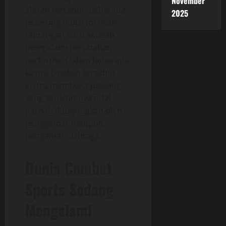
November
alasan tersebut, beberapa
2025
petarung mulai mencari
tantangan baru setelah
mengalami perubahan
performa. Dalam beberapa
kasus, langkah tersebut
justru membuka peluang
yang sebelumnya tidak
pernah dibayangkan oleh
penggemar maupun
pengamat olahraga.
Dunia Combat
Sports Sedang
Mengalami