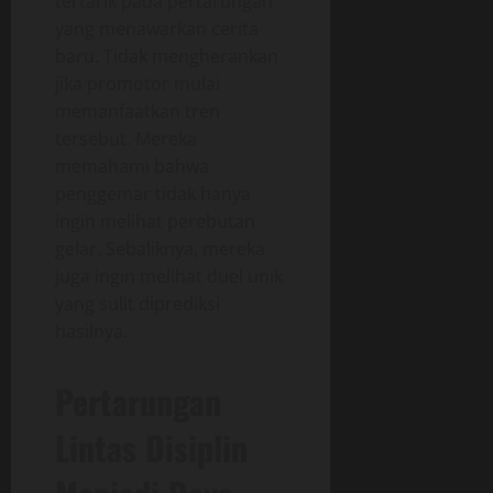
tertarik pada pertarungan
yang menawarkan cerita
baru. Tidak mengherankan
jika promotor mulai
memanfaatkan tren
tersebut. Mereka
memahami bahwa
penggemar tidak hanya
ingin melihat perebutan
gelar. Sebaliknya, mereka
juga ingin melihat duel unik
yang sulit diprediksi
hasilnya.
Pertarungan
Lintas Disiplin