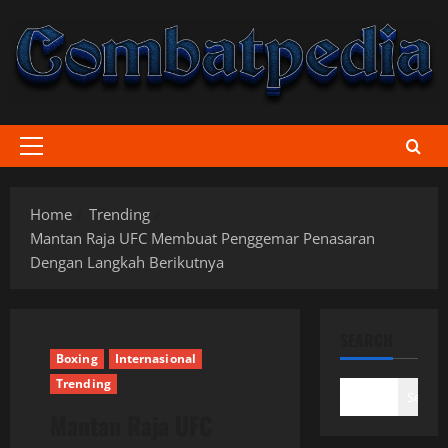
Skip
to
content
Primary
Menu
Home
Trending
Mantan Raja UFC Membuat Penggemar Penasaran
Dengan Langkah Berikutnya
SEARCH
Boxing
Internasional
Trending
Search
Mantan Raja UFC