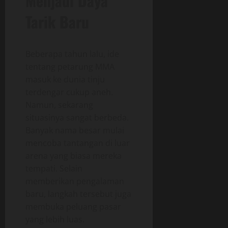
Menjadi Daya
Tarik Baru
Beberapa tahun lalu, ide
tentang petarung MMA
masuk ke dunia tinju
terdengar cukup aneh.
Namun, sekarang
situasinya sangat berbeda.
Banyak nama besar mulai
mencoba tantangan di luar
arena yang biasa mereka
tempati. Selain
memberikan pengalaman
baru, langkah tersebut juga
membuka peluang pasar
yang lebih luas.