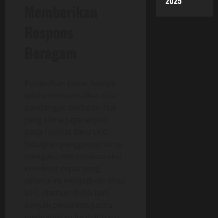
2025
Memberikan
Respons
Beragam
Perubahan besar hampir
selalu memunculkan dua
pandangan berbeda. Hal
yang sama juga terjadi
pada Format Baru UFC.
Sebagian penggemar lama
mengaku merindukan aksi
knockout cepat yang
selama ini menjadi ciri khas
UFC. Namun di sisi lain,
banyak penonton justru
menganggap format baru