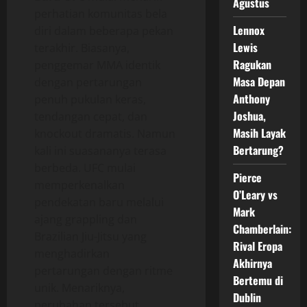
Agustus
perhatian komunitas bela
Lennox
diri dalam beberapa pekan
Lewis
terakhir. Biasanya,
Ragukan
penggemar MMA identik
Masa Depan
dengan pertarungan
Anthony
penuh pukulan keras,
Joshua,
tendangan cepat, dan
Masih Layak
knockout dramatis. Namun
Bertarung?
kali ini suasananya terasa
berbeda. UFC mulai
Pierce
memperkenalkan
O’Leary vs
pendekatan baru melalui
Mark
ajang grappling dan
Chamberlain:
Brazilian Jiu-Jitsu yang
Rival Eropa
menghadirkan
Akhirnya
pertarungan dengan ritme
Bertemu di
unik. Menariknya,
Dublin
perubahan tersebut