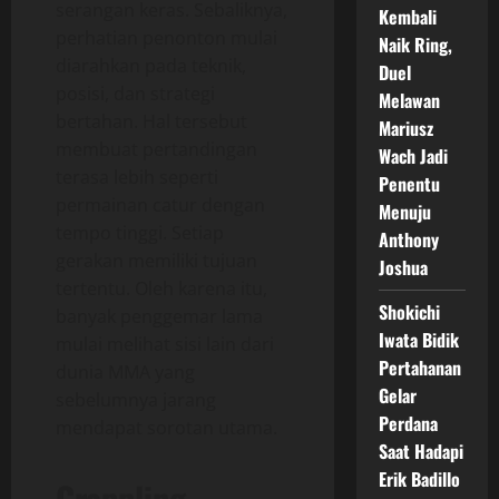
serangan keras. Sebaliknya,
Kembali
perhatian penonton mulai
Naik Ring,
diarahkan pada teknik,
Duel
posisi, dan strategi
Melawan
bertahan. Hal tersebut
Mariusz
membuat pertandingan
Wach Jadi
terasa lebih seperti
Penentu
permainan catur dengan
Menuju
tempo tinggi. Setiap
Anthony
gerakan memiliki tujuan
Joshua
tertentu. Oleh karena itu,
Shokichi
banyak penggemar lama
Iwata Bidik
mulai melihat sisi lain dari
Pertahanan
dunia MMA yang
Gelar
sebelumnya jarang
Perdana
mendapat sorotan utama.
Saat Hadapi
Erik Badillo
Grappling