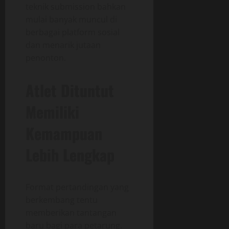
teknik submission bahkan
mulai banyak muncul di
berbagai platform sosial
dan menarik jutaan
penonton.
Atlet Dituntut
Memiliki
Kemampuan
Lebih Lengkap
Format pertandingan yang
berkembang tentu
memberikan tantangan
baru bagi para petarung.