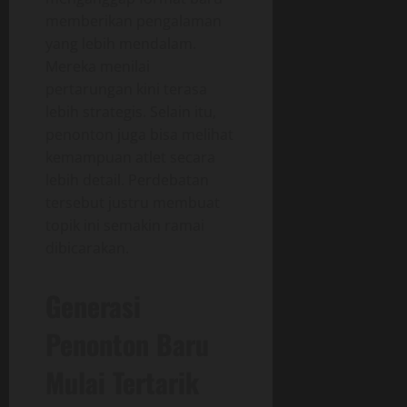
memberikan pengalaman
yang lebih mendalam.
Mereka menilai
pertarungan kini terasa
lebih strategis. Selain itu,
penonton juga bisa melihat
kemampuan atlet secara
lebih detail. Perdebatan
tersebut justru membuat
topik ini semakin ramai
dibicarakan.
Generasi
Penonton Baru
Mulai Tertarik