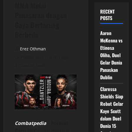
MMA Mulai
RECENT
Penasaran dengan
POSTS
Gaya Bertarung
Berbeda
Aaron
McKenna vs
Etinosa
Erez Othman
Oliha, Duel
Posted on 3 months ago
Gelar Dunia
4 minutes read
Panaskan
Dublin
Claressa
Shields Siap
Rebut Gelar
Kaye Scott
dalam Duel
Combatpedia
–
Format
Dunia 15
Baru UFC
mulai menarik