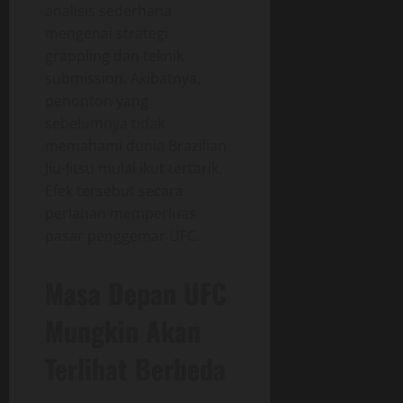
analisis sederhana
mengenai strategi
grappling dan teknik
submission. Akibatnya,
penonton yang
sebelumnya tidak
memahami dunia Brazilian
Jiu-Jitsu mulai ikut tertarik.
Efek tersebut secara
perlahan memperluas
pasar penggemar UFC.
Masa Depan UFC
Mungkin Akan
Terlihat Berbeda