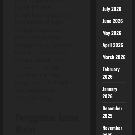
memiliki tingkat
July 2026
kompleksitas tinggi. Satu
June 2026
kesalahan kecil dapat
mengubah jalannya
May 2026
pertandingan dalam
April 2026
hitungan detik. Karena itu,
banyak penonton baru
March 2026
merasa tertarik untuk
mempelajari teknik
February
submission, armbar,
2026
hingga rear naked choke
January
yang sebelumnya
2026
terdengar asing.
December
Penggemar Lama
2025
Mulai
November