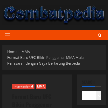
Skip
to
content
Primary
Menu
Home
MMA
Format Baru UFC Bikin Penggemar MMA Mulai
Penasaran dengan Gaya Bertarung Berbeda
SEARCH
Internasional
MMA
Format Baru UFC
Search
Bikin Penggemar