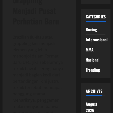
Menjadi Pusat
CATEGORIES
Perhatian Baru
Boxing
Brazilian Jiu-Jitsu atau
Internasional
grappling kini menjadi
MMA
elemen yang lebih
menonjol dalam Format
Nasional
Baru UFC. Jika sebelumnya
teknik bawah sering hanya
Trending
menjadi bagian kecil dari
pertandingan, kini justru
teknik tersebut mendapat
ARCHIVES
panggung utama.
Menariknya, penggemar
August
mulai menyadari bahwa
2026
pertarungan di lantai