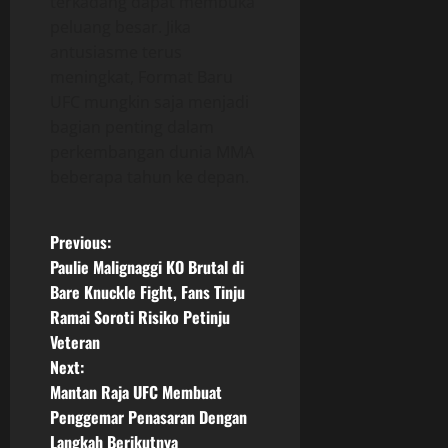
terkadang dapat membuka
peluang besar. Jika
antusiasme terus
meningkat, Format Baru
UFC mungkin saja menjadi
bagian penting dalam
perkembangan dunia MMA
beberapa tahun ke depan.
P
Previous:
Paulie Malignaggi KO Brutal di
o
Bare Knuckle Fight, Fans Tinju
Ramai Soroti Risiko Petinju
s
Veteran
t
Next:
Mantan Raja UFC Membuat
n
Penggemar Penasaran Dengan
Langkah Berikutnya