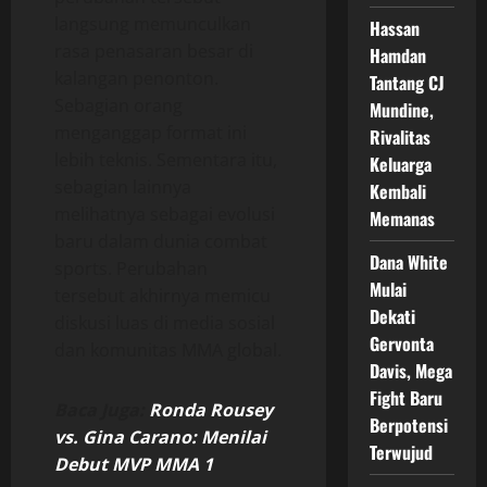
langsung memunculkan
Hassan
rasa penasaran besar di
Hamdan
kalangan penonton.
Tantang CJ
Sebagian orang
Mundine,
menganggap format ini
Rivalitas
lebih teknis. Sementara itu,
Keluarga
sebagian lainnya
Kembali
melihatnya sebagai evolusi
Memanas
baru dalam dunia combat
Dana White
sports. Perubahan
Mulai
tersebut akhirnya memicu
Dekati
diskusi luas di media sosial
Gervonta
dan komunitas MMA global.
Davis, Mega
Fight Baru
Baca Juga:
Ronda Rousey
Berpotensi
vs. Gina Carano: Menilai
Terwujud
Debut MVP MMA 1