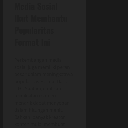
Media Sosial
Ikut Membantu
Popularitas
Format Ini
Perkembangan media
sosial juga memiliki peran
besar dalam meningkatnya
popularitas Format Baru
UFC. Saat ini, cuplikan
teknik atau momen
menarik dapat menyebar
dalam hitungan menit.
Bahkan, banyak kreator
konten mulai membuat