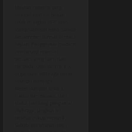
Melihat respons yang
muncul saat ini, bukan
tidak mungkin UFC akan
menghadirkan lebih banyak
eksperimen format di masa
depan. Penggemar modern
cenderung mencari
sesuatu yang baru dan
berbeda. Oleh karena itu,
organisasi olahraga harus
mampu menjaga
keseimbangan antara
tradisi dan inovasi. Dari
sudut pandang pengamat
olahraga, langkah ini
terlihat cukup menarik.
Sebab, perubahan kecil