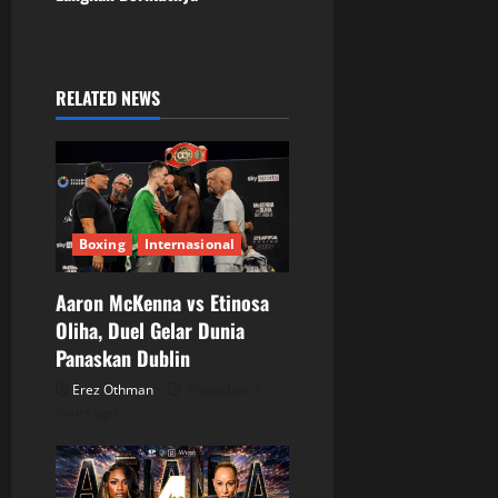
a
v
i
RELATED NEWS
g
a
t
Boxing
Internasional
i
Aaron McKenna vs Etinosa
o
Oliha, Duel Gelar Dunia
Panaskan Dublin
n
Erez Othman
Posted on 7
hours ago