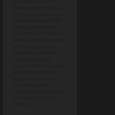
olahraga bela diri. Tinju,
kickboxing, dan MMA juga
mengalami evolusi aturan
dari waktu ke waktu. Oleh
sebab itu, kemunculan
Format Baru UFC terlihat
sebagai bagian dari proses
perkembangan alami.
Dunia olahraga selalu
mencari cara untuk
menghadirkan pengalaman
yang lebih menarik bagi
penggemar. Selain itu,
organisasi juga perlu
menyesuaikan diri dengan
tren pasar yang terus
berubah.