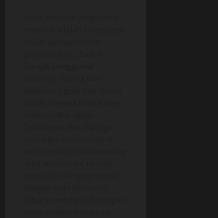
Salah satu hal yang cukup
menarik adalah munculnya
minat dari penonton
generasi baru. Saat ini,
banyak penggemar
olahraga datang dari
platform digital dan media
sosial. Mereka tidak hanya
mencari aksi cepat.
Sebaliknya, mereka juga
menyukai analisis teknik
serta cerita di balik seorang
atlet. Karena itu, Format
Baru UFC dianggap cocok
dengan pola konsumsi
hiburan modern. Potongan
video singkat mengenai