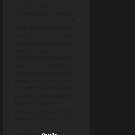
Kini, kemampuan
menyerang saja tidak lagi
cukup. Atlet harus memiliki
penguasaan teknik bawah
yang lebih matang. Selain
itu, mereka juga dituntut
untuk memahami strategi
serta membaca gerakan
lawan secara cepat. Dalam
pandangan banyak pelatih,
perubahan ini sebenarnya
menjadi hal positif. Sebab,
petarung modern perlu
berkembang secara
menyeluruh agar mampu
bersaing di level tertinggi.