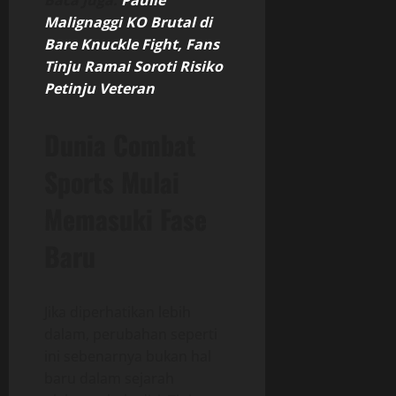
Baca Juga:
Paulie
Malignaggi KO Brutal di
Bare Knuckle Fight, Fans
Tinju Ramai Soroti Risiko
Petinju Veteran
Dunia Combat
Sports Mulai
Memasuki Fase
Baru
Jika diperhatikan lebih
dalam, perubahan seperti
ini sebenarnya bukan hal
baru dalam sejarah