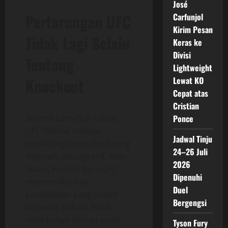
José
Pertarungan UFC
Carfunjol
Kirim Pesan
Tidak Lagi Selalu
Keras ke
Divisi
Tentang
Lightweight
Knockout
Lewat KO
Cepat atas
Cristian
Selama bertahun-tahun,
Ponce
UFC dikenal melalui
Jadwal Tinju
pertarungan eksplosif yang
24–26 Juli
dipenuhi aksi agresif. Akan
2026
tetapi, Format Baru UFC
Dipenuhi
memperlihatkan
Duel
pendekatan yang sedikit
Bergengsi
berbeda. Kali ini, fokus
tidak hanya tertuju pada
Tyson Fury