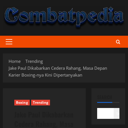
Skip
to
content
Primary
Menu
Home
Trending
Jake Paul Dikabarkan Cedera Rahang, Masa Depan
Karier Boxing-nya Kini Dipertanyakan
SEARCH
Boxing
Trending
Jake Paul Dikabarkan
Search
Cedera Rahang, Masa