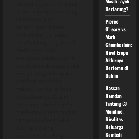
Masih Layak
muncul laporan mengenai
Bertarung?
cedera rahang serius yang
dialaminya usai
Pierce
pertarungan melawan
O’Leary vs
Anthony Joshua. Kabar
Mark
tersebut langsung viral di
Chamberlain:
media sosial dan
Rival Eropa
komunitas combat sports
Akhirnya
karena banyak orang mulai
Bertemu di
mempertanyakan apakah
Dublin
Jake Paul masih bisa
Hassan
melanjutkan karier tinju
Hamdan
profesionalnya. Dalam
Tantang CJ
beberapa tahun terakhir,
Mundine,
Jake berhasil membangun
Rivalitas
namanya sebagai salah
Keluarga
satu figur paling
Kembali
kontroversial sekaligus