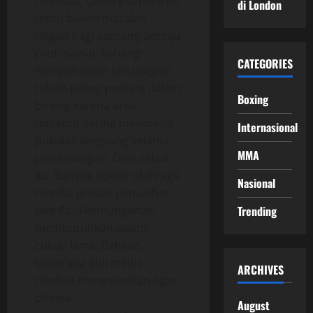
tersebut. Cedera seperti ini
di London
tentu bukan masalah
ringan bagi seorang petinju
profesional. Rahang
CATEGORIES
menjadi salah satu bagian
tubuh paling penting dalam
Boxing
boxing karena area
tersebut sering menerima
Internasional
pukulan langsung selama
MMA
pertandingan. Oleh sebab
itu, banyak dokter olahraga
Nasional
menilai proses pemulihan
Jake Paul kemungkinan
Trending
membutuhkan waktu
cukup lama. Bahkan,
beberapa ahli medis
ARCHIVES
disebut menyarankan agar
dirinya
August