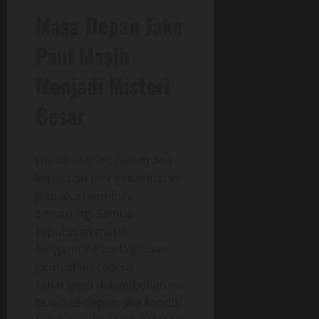
Masa Depan Jake
Paul Masih
Menjadi Misteri
Besar
Untuk saat ini, belum ada
kepastian mengenai kapan
Jake akan kembali
bertarung. Semua
keputusan masih
bergantung pada proses
pemulihan cedera
rahangnya dalam beberapa
bulan ke depan. Jika kondisi