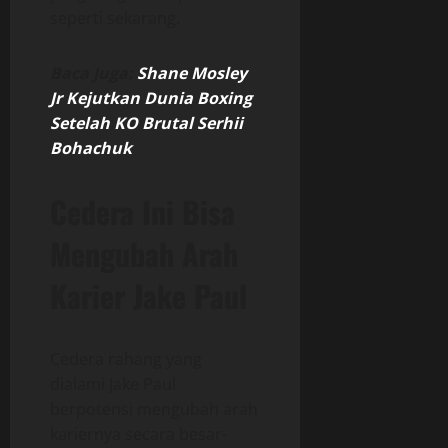
seperti sekarang.
Baca Juga:
Shane Mosley
Jr Kejutkan Dunia Boxing
Setelah KO Brutal Serhii
Bohachuk
Cedera Ini Bisa
Mengubah Arah
Karier Jake Paul
Cedera rahang yang
dialami Jake Paul
berpotensi mengubah arah
kariernya secara besar-