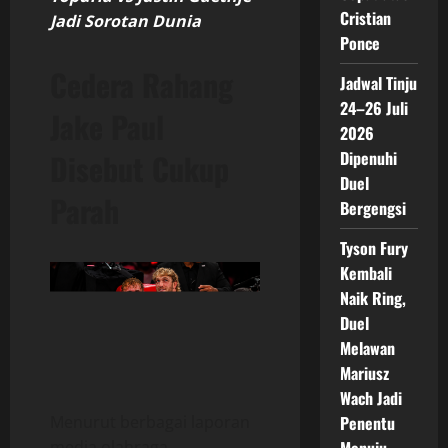
Cristian
Jadi Sorotan Dunia
Ponce
Cedera Rahang
Jadwal Tinju
24–26 Juli
Jake Paul
2026
Disebut Cukup
Dipenuhi
Duel
Parah
Bergengsi
Tyson Fury
Kembali
Naik Ring,
Duel
Melawan
Mariusz
Wach Jadi
Menurut berbagai laporan
Penentu
media olahraga