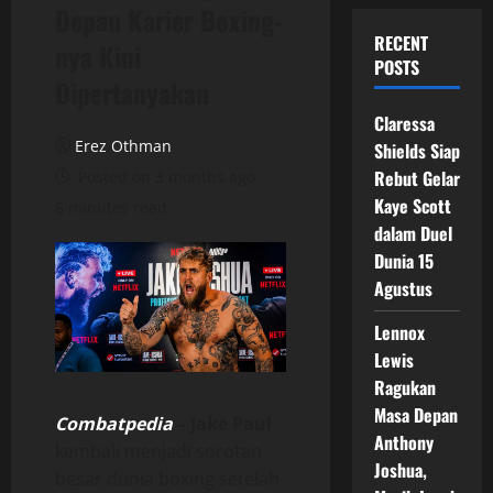
Depan Karier Boxing-
RECENT
nya Kini
POSTS
Dipertanyakan
Claressa
Erez Othman
Shields Siap
Rebut Gelar
Posted on 3 months ago
Kaye Scott
6 minutes read
dalam Duel
Dunia 15
Agustus
Lennox
Lewis
Ragukan
Masa Depan
Combatpedia
–
Jake Paul
Anthony
kembali menjadi sorotan
Joshua,
besar dunia boxing setelah