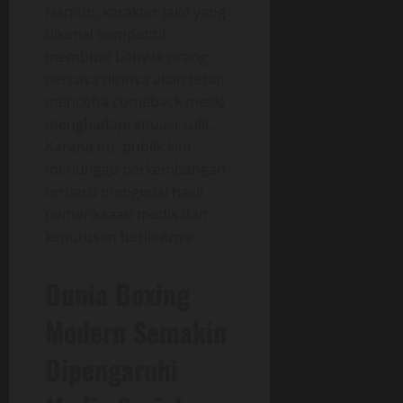
Namun, karakter Jake yang
dikenal kompetitif
membuat banyak orang
percaya dirinya akan tetap
mencoba comeback meski
menghadapi situasi sulit.
Karena itu, publik kini
menunggu perkembangan
terbaru mengenai hasil
pemeriksaan medis dan
keputusan berikutnya.
Dunia Boxing
Modern Semakin
Dipengaruhi