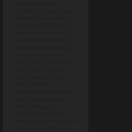
besaran. Jika proses
pemulihan berjalan lambat,
kemungkinan comeback
tentu menjadi lebih sulit.
Selain itu, kondisi mental
seorang petinju setelah
mengalami KO keras juga
sering menjadi faktor
penting yang menentukan
masa depan mereka di
ring. Beberapa mantan
petinju bahkan
menyarankan Jake untuk
lebih fokus membangun
bisnis olahraga dan
promosi pertandingan
dibanding terus mengambil
risiko besar di dalam ring.