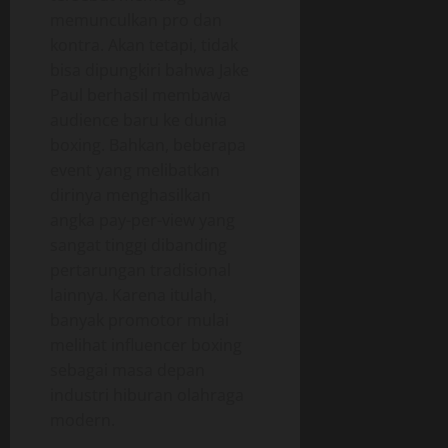
memunculkan pro dan
kontra. Akan tetapi, tidak
bisa dipungkiri bahwa Jake
Paul berhasil membawa
audience baru ke dunia
boxing. Bahkan, beberapa
event yang melibatkan
dirinya menghasilkan
angka pay-per-view yang
sangat tinggi dibanding
pertarungan tradisional
lainnya. Karena itulah,
banyak promotor mulai
melihat influencer boxing
sebagai masa depan
industri hiburan olahraga
modern.