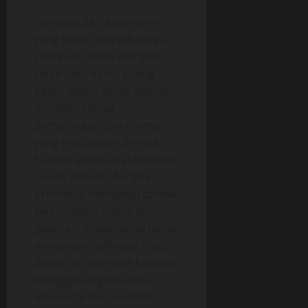
Terlepas dari kontroversi
yang selalu mengikutinya,
Jake Paul masih menjadi
salah satu nama paling
besar dalam dunia boxing
modern. Setiap
pertarungan dan drama
yang melibatkan dirinya
hampir selalu viral di media
sosial. Bahkan, banyak
promotor mengakui bahwa
Jake mampu menarik
generasi muda untuk mulai
menonton olahraga tinju.
Selain itu, Jake juga berhasil
menggabungkan dunia
influencer dan combat