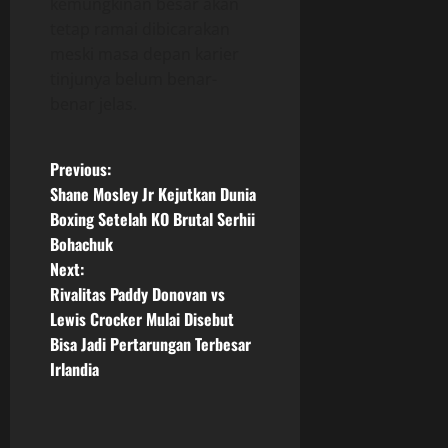
kemungkinan besar akan
tetap ramai dibicarakan
meski masa depan karier
tinjunya belum benar-
benar jelas.
P
Previous:
Shane Mosley Jr Kejutkan Dunia
o
Boxing Setelah KO Brutal Serhii
Bohachuk
s
Next:
t
Rivalitas Paddy Donovan vs
Lewis Crocker Mulai Disebut
n
Bisa Jadi Pertarungan Terbesar
Irlandia
a
v