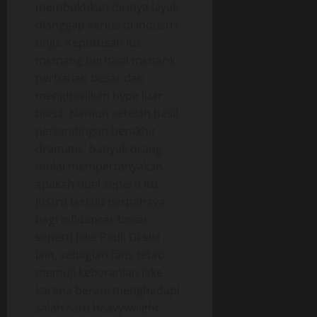
membuktikan dirinya layak
dianggap serius di industri
tinju. Keputusan itu
memang berhasil menarik
perhatian besar dan
menghasilkan hype luar
biasa. Namun setelah hasil
pertandingan berakhir
dramatis, banyak orang
mulai mempertanyakan
apakah duel seperti itu
justru terlalu berbahaya
bagi influencer boxer
seperti Jake Paul. Di sisi
lain, sebagian fans tetap
memuji keberanian Jake
karena berani menghadapi
salah satu heavyweight