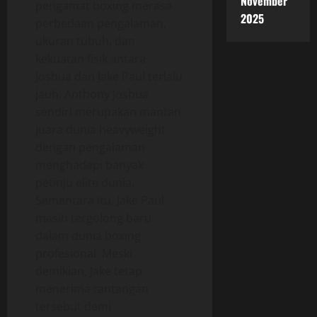
November
pengamat boxing merasa
2025
perbedaan pengalaman,
ukuran tubuh, dan
kekuatan fisik antara
Joshua dan Jake Paul terlalu
jauh. Anthony Joshua
sendiri merupakan mantan
juara dunia heavyweight
dengan pengalaman
menghadapi banyak
petinju elite dunia.
Sementara itu, Jake Paul
masih tergolong baru
dalam dunia boxing
profesional. Meski
demikian, Jake tetap
menerima tantangan
tersebut demi