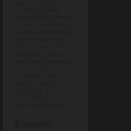
sports menjadi industri
hiburan yang sangat
menguntungkan. Strategi
promosi, trash talk, hingga
kemampuan membangun
hype membuat setiap
pertandingannya selalu
menciptakan perhatian
besar. Karena alasan itulah,
banyak pihak percaya Jake
tetap akan memiliki
pengaruh kuat di dunia
boxing meski suatu hari
nanti tidak lagi aktif
bertarung di atas ring.
Komunitas