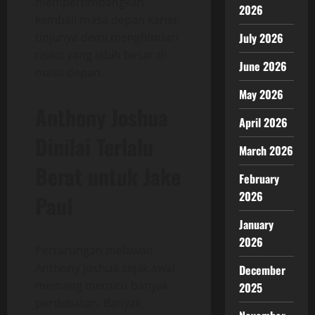
mempertimbangkan
2026
kembali masa depan karier
tinjunya demi menghindari
July 2026
risiko yang lebih besar di
June 2026
masa depan.
May 2026
Anthony Joshua
April 2026
Dinilai Terlalu
March 2026
Berat untuk Jake
February
2026
Paul
January
2026
Pertarungan melawan
Anthony Joshua sejak awal
December
memang memicu banyak
2025
perdebatan. Banyak