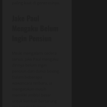
paling kuat di generasinya.
Jake Paul
Mengaku Belum
Ingin Pensiun
Meski mengalami cedera
serius, Jake Paul mengaku
dirinya belum ingin
pensiun dari dunia boxing.
Dalam beberapa
wawancara terbaru, ia
mengatakan masih
memiliki ambisi besar
untuk kembali bertarung