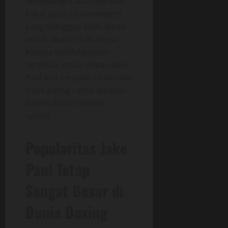
heavyweight atau kembali
fokus pada cruiserweight
yang dianggap lebih aman
untuk ukuran tubuhnya.
Karena ketidakpastian
tersebut, masa depan Jake
Paul kini menjadi salah satu
topik paling ramai dibahas
dalam dunia combat
sports.
Popularitas Jake
Paul Tetap
Sangat Besar di
Dunia Boxing