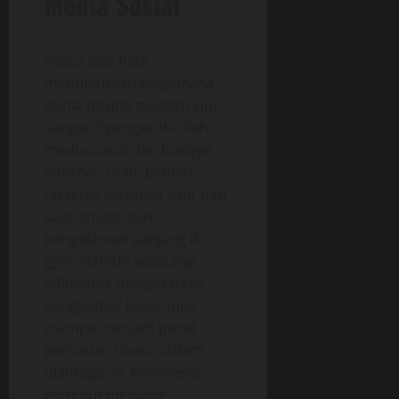
Media Sosial
Kasus Jake Paul
menunjukkan bagaimana
dunia boxing modern kini
sangat dipengaruhi oleh
media sosial dan budaya
internet. Dulu, petinju
terkenal biasanya lahir dari
jalur amatir dan
pengalaman panjang di
gym. Namun sekarang,
influencer dengan basis
penggemar besar juga
mampu menjadi pusat
perhatian utama dalam
olahraga ini. Fenomena
tersebut memang