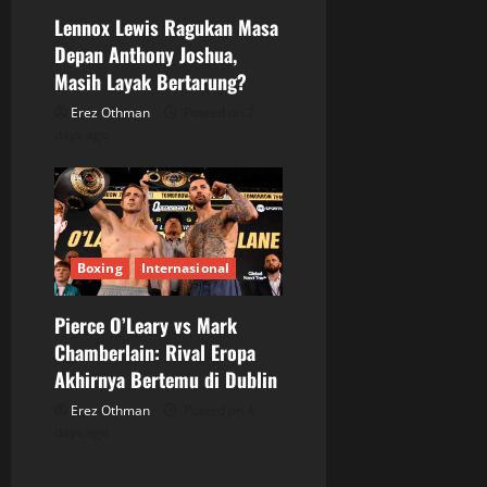
Lennox Lewis Ragukan Masa
Depan Anthony Joshua,
Masih Layak Bertarung?
Erez Othman
Posted on 2
days ago
Boxing
Internasional
Pierce O’Leary vs Mark
Chamberlain: Rival Eropa
Akhirnya Bertemu di Dublin
Erez Othman
Posted on 4
days ago