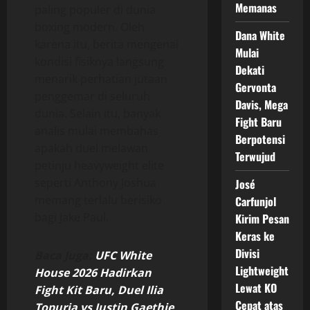
Memanas
paling populer di dunia
boxing modern. Oleh
Dana White
karena itu, berita mengenai
Mulai
kondisi fisiknya langsung
Dekati
menarik perhatian jutaan
Gervonta
penggemar di seluruh
Davis, Mega
dunia. Selain itu, banyak
Fight Baru
analis mulai membahas
Berpotensi
apakah duel melawan
Terwujud
petinju heavyweight elite
seperti Anthony Joshua
José
memang terlalu berisiko
Carfunjol
bagi Jake Paul.
Kirim Pesan
Keras ke
Divisi
Baca Juga:
UFC White
Lightweight
House 2026 Hadirkan
Lewat KO
Fight Kit Baru, Duel Ilia
Cepat atas
Topuria vs Justin Gaethje