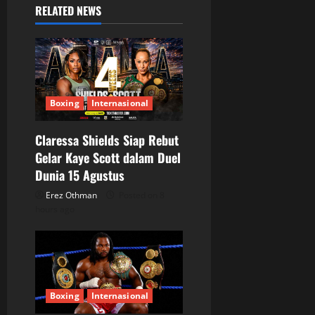
i
RELATED NEWS
g
a
t
Boxing
Internasional
i
Claressa Shields Siap Rebut
o
Gelar Kaye Scott dalam Duel
Dunia 15 Agustus
n
Erez Othman
Posted on 8
hours ago
Boxing
Internasional