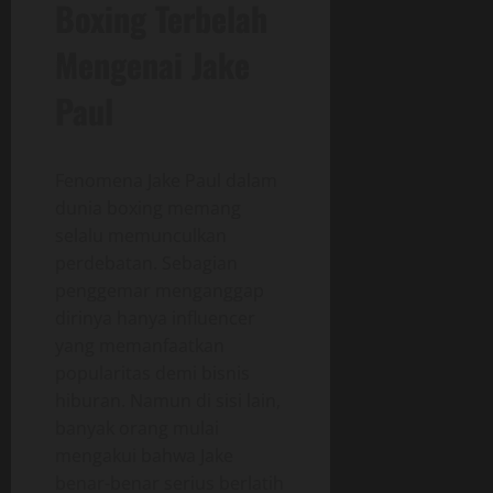
Boxing Terbelah
Mengenai Jake
Paul
Fenomena Jake Paul dalam
dunia boxing memang
selalu memunculkan
perdebatan. Sebagian
penggemar menganggap
dirinya hanya influencer
yang memanfaatkan
popularitas demi bisnis
hiburan. Namun di sisi lain,
banyak orang mulai
mengakui bahwa Jake
benar-benar serius berlatih