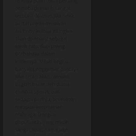
fisiknya pulih total, peluang
comeback masih sangat
terbuka. Namun jika tidak,
pertarungan melawan
Anthony Joshua mungkin
akan dikenang sebagai
salah satu duel paling
berbahaya dalam
kariernya. Meski begitu,
banyak penggemar percaya
Jake tetap akan menjadi
bagian besar dari dunia
combat sports, baik
sebagai petinju, promotor,
maupun entertainer
olahraga. Dengan
popularitas yang masih
sangat kuat, nama Jake