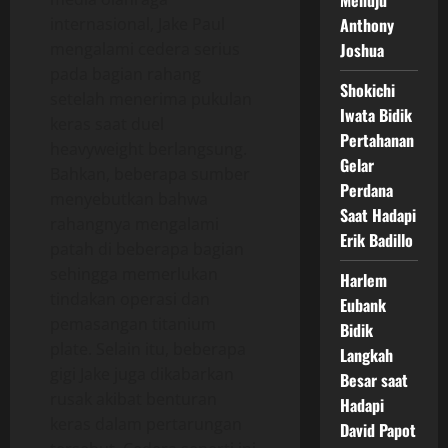
Menuju
internasional, Jake Paul
Anthony
mengalami cedera serius
Joshua
pada bagian rahang
Shokichi
setelah menerima pukulan
Iwata Bidik
keras saat duel
Pertahanan
heavyweight berlangsung.
Gelar
Bahkan, beberapa sumber
Perdana
menyebutkan bahwa
Saat Hadapi
rahangnya mengalami
Erik Badillo
patah di beberapa bagian
sehingga memerlukan
Harlem
tindakan operasi dan
Eubank
pemasangan titanium
Bidik
plate. Selain itu, beberapa
Langkah
gigi Jake juga dikabarkan
Besar saat
rusak akibat benturan
Hadapi
keras dalam pertarungan
David Papot