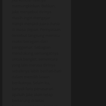
jika kondisi fisiknya
memungkinkan. Bahkan,
Jake menyebut dirinya
masih ingin mengejar
mimpi menjadi juara dunia
di masa depan. Pernyataan
tersebut langsung memicu
reaksi beragam dari
penggemar. Sebagian
mendukung semangatnya
untuk bangkit, sementara
yang lain merasa dirinya
sebaiknya lebih berhati-hati
dalam memilih lawan
berikutnya. Selain itu,
banyak fans penasaran
apakah Jake akan tetap
bertarung di kelas