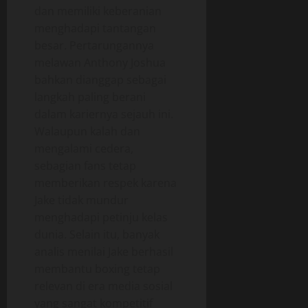
dan memiliki keberanian
menghadapi tantangan
besar. Pertarungannya
melawan Anthony Joshua
bahkan dianggap sebagai
langkah paling berani
dalam kariernya sejauh ini.
Walaupun kalah dan
mengalami cedera,
sebagian fans tetap
memberikan respek karena
Jake tidak mundur
menghadapi petinju kelas
dunia. Selain itu, banyak
analis menilai Jake berhasil
membantu boxing tetap
relevan di era media sosial
yang sangat kompetitif