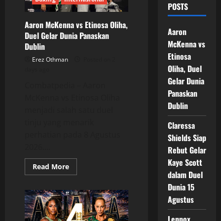
POSTS
Aaron McKenna vs Etinosa Oliha,
Aaron
Duel Gelar Dunia Panaskan
McKenna vs
Dublin
Etinosa
Erez Othman
Posted on 2
Oliha, Duel
days ago
Gelar Dunia
Combatpedia – Aaron
Panaskan
McKenna vs Etinosa Oliha
Dublin
menjadi salah satu duel
tinju yang menarik
Claressa
perhatian pada 8 Agustus
Shields Siap
2026....
Rebut Gelar
Kaye Scott
Read
Read More
more
dalam Duel
about
Dunia 15
Aaron
McKenna
Agustus
vs
Etinosa
Oliha,
Lennox