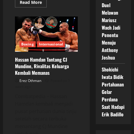
Read
Read More
Duel
more
about
Melawan
Pierce
O’Leary
Mariusz
vs
Wach Jadi
Mark
Chamberlain:
Penentu
Rival
Eropa
Menuju
Akhirnya
Boxing
Internasional
Bertemu
Anthony
di
Dublin
Joshua
Hassan Hamdan Tantang CJ
Mundine, Rivalitas Keluarga
Shokichi
Kembali Memanas
Iwata Bidik
Erez Othman
Posted on 1
Pertahanan
week ago
Gelar
Combatpedia – Hassan
Perdana
Hamdan kembali menjadi
Saat Hadapi
pusat perhatian dunia tinju
Erik Badillo
setelah secara terbuka
menantang CJ Mundine
untuk naik...