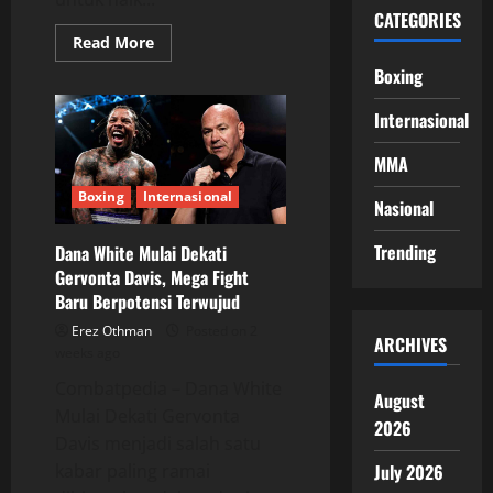
CATEGORIES
Read
Read More
more
about
Boxing
Hassan
Hamdan
Internasional
Tantang
CJ
Mundine,
MMA
Rivalitas
Keluarga
Kembali
Boxing
Internasional
Nasional
Memanas
Trending
Dana White Mulai Dekati
Gervonta Davis, Mega Fight
Baru Berpotensi Terwujud
Erez Othman
Posted on 2
ARCHIVES
weeks ago
Combatpedia – Dana White
August
Mulai Dekati Gervonta
2026
Davis menjadi salah satu
kabar paling ramai
July 2026