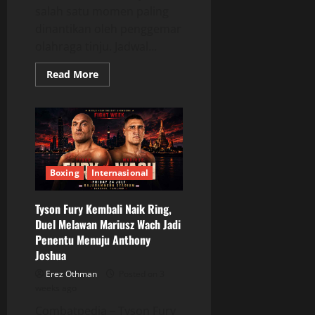
salah satu momen paling
dinantikan oleh penggemar
olahraga tinju. Jadwal...
Read
Read More
more
about
Jadwal
Tinju
24–
26
Juli
2026
Dipenuhi
Duel
Boxing
Internasional
Bergengsi
Tyson Fury Kembali Naik Ring,
Duel Melawan Mariusz Wach Jadi
Penentu Menuju Anthony
Joshua
Erez Othman
Posted on 3
weeks ago
Combatpedia – Tyson Fury