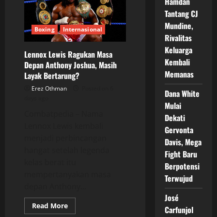
Hamdan
Rebut
Gelar
Tantang CJ
Kaye
Scott
Mundine,
dalam
Boxing
Internasional
Duel
Rivalitas
Dunia
Keluarga
15
Lennox Lewis Ragukan Masa
Agustus
Kembali
Depan Anthony Joshua, Masih
Memanas
Layak Bertarung?
Erez Othman
Posted on 6
Dana White
days ago
Mulai
Combatpedia – Nama
Dekati
Lennox Lewis kembali
Gervonta
menjadi perbincangan
Davis, Mega
hangat setelah legenda
Fight Baru
kelas berat itu
Berpotensi
mempertanyakan masa
Terwujud
depan Anthony...
José
Read
Read More
Carfunjol
more