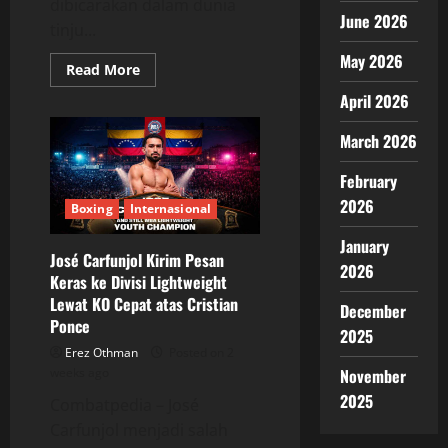
dibicarakan dalam dunia
June 2026
tinju...
May 2026
Read
Read More
more
about
April 2026
Dana
White
Mulai
March 2026
Dekati
Gervonta
February
Davis,
Mega
2026
Fight
Boxing
Internasional
Baru
Berpotensi
January
Terwujud
José Carfunjol Kirim Pesan
2026
Keras ke Divisi Lightweight
Lewat KO Cepat atas Cristian
December
Ponce
2025
Erez Othman
Posted on 2
November
weeks ago
2025
Combatpedia – José
Carfunjol menjadi salah