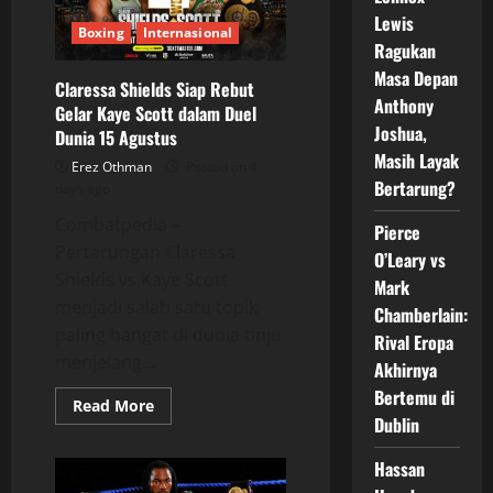
Duel
Gelar
Lewis
Dunia
Boxing
Internasional
Panaskan
Ragukan
Dublin
Masa Depan
Claressa Shields Siap Rebut
Anthony
Gelar Kaye Scott dalam Duel
Joshua,
Dunia 15 Agustus
Masih Layak
Erez Othman
Posted on 4
Bertarung?
days ago
Combatpedia –
Pierce
Pertarungan Claressa
O’Leary vs
Shields vs Kaye Scott
Mark
menjadi salah satu topik
Chamberlain:
paling hangat di dunia tinju
Rival Eropa
menjelang...
Akhirnya
Bertemu di
Read
Read More
more
Dublin
about
Claressa
Shields
Hassan
Siap