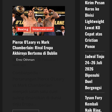
about
Kirim Pesan
Lennox
Lewis
Keras ke
Ragukan
Divisi
Masa
Depan
Lightweight
Anthony
Joshua,
Lewat KO
Masih
Boxing
Internasional
Layak
Cepat atas
Bertarung?
Cristian
Pierce O’Leary vs Mark
Ponce
Chamberlain: Rival Eropa
Akhirnya Bertemu di Dublin
Jadwal Tinju
Erez Othman
Posted on 1
24–26 Juli
week ago
2026
Combatpedia –
Dipenuhi
Pertarungan Pierce O’Leary
Duel
vs Mark Chamberlain
Bergengsi
menjadi salah satu duel
Tyson Fury
paling dinantikan di dunia
Kembali
tinju Eropa...
Naik Ring,