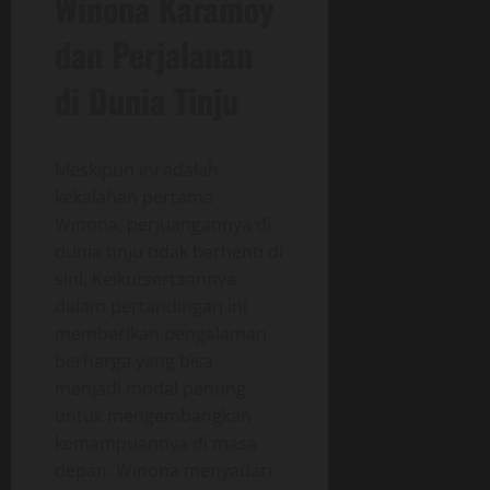
Winona Karamoy
dan Perjalanan
di Dunia Tinju
Meskipun ini adalah
kekalahan pertama
Winona, perjuangannya di
dunia tinju tidak berhenti di
sini. Keikutsertaannya
dalam pertandingan ini
memberikan pengalaman
berharga yang bisa
menjadi modal penting
untuk mengembangkan
kemampuannya di masa
depan. Winona menyadari