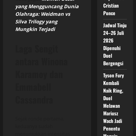
Cristian
yang Mengguncang Dunia
Ponce
Olahraga: Weidman vs
Silva Trilogy yang
Jadwal Tinju
Mungkin Terjadi
24–26 Juli
2026
Laga Sengit
Dipenuhi
Duel
antara Winona
Bergengsi
Karamoy dan
Tyson Fury
Kembali
Emmabell
Naik Ring,
Cassandra
Duel
Melawan
Mariusz
Sejak ronde pertama,
Wach Jadi
keduanya sudah
Penentu
menunjukkan intensitas