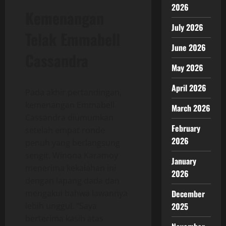
2026
Kemenangan
July 2026
Telak Emmabell
June 2026
Cassandra
May 2026
April 2026
Pada akhir pertandingan,
kemenangan Emmabell
March 2026
Cassandra diumumkan
February
setelah empat ronde
2026
penuh yang berlangsung
sengit. Winona Karamoy
January
menerima kekalahan ini
2026
dengan lapang dada dan
mengakui bahwa lawannya
December
lebih unggul. “Saya
2025
berterima kasih atas