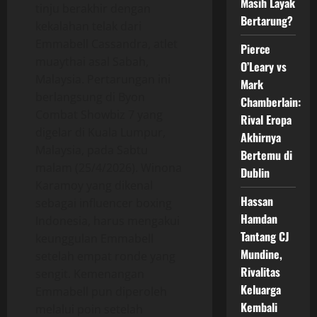
Masih Layak
tinju berakhir dengan
Bertarung?
kekalahan telak dari
Emmabell Cassandra, atlet
Pierce
muaythai asal Sabah,
O’Leary vs
Malaysia. Pertarungan ini
Mark
berlangsung di Byon
Chamberlain:
Combat Showbiz 7 yang
Rival Eropa
digelar di Kuala Lumpur,
Akhirnya
Malaysia, pada Sabtu
Bertemu di
malam (25/4/2026). Winona
Dublin
Karamoy yang dikenal
Hassan
sebagai influencer boxing
Hamdan
Indonesia, harus mengakui
Tantang CJ
keunggulan Emmabell
Mundine,
setelah empat ronde yang
Rivalitas
sengit. Kemenangan
Keluarga
Emmabell pun diperoleh
Kembali
melalui poin setelah