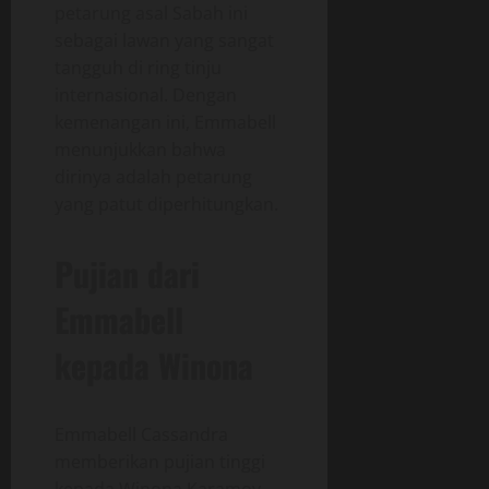
petarung asal Sabah ini
sebagai lawan yang sangat
tangguh di ring tinju
internasional. Dengan
kemenangan ini, Emmabell
menunjukkan bahwa
dirinya adalah petarung
yang patut diperhitungkan.
Pujian dari
Emmabell
kepada Winona
Emmabell Cassandra
memberikan pujian tinggi