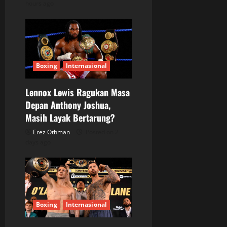
n
hours ago
Boxing
Internasional
Lennox Lewis Ragukan Masa
Depan Anthony Joshua,
Masih Layak Bertarung?
Erez Othman
Posted on 2
days ago
Boxing
Internasional