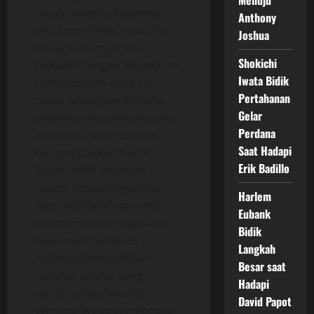
Menuju
tinggi. Winona Karamoy
Anthony
dan Emmabell Cassandra
Joshua
saling melemparkan
Shokichi
pukulan dengan kecepatan
Iwata Bidik
dan kekuatan yang luar
Pertahanan
biasa. Meskipun Winona
Gelar
terlihat cukup percaya diri,
Perdana
Emmabell yang dikenal
Saat Hadapi
dengan julukan Gadis
Erik Badillo
Sabah lebih dominan
dalam pertandingan ini.
Harlem
Emmabell lebih matang
Eubank
dalam membaca gerakan
Bidik
lawannya dan terus
Langkah
melancarkan pukulan-
Besar saat
pukulan akurat yang
Hadapi
mengurangi peluang
David Papot
Winona. Winona mencoba