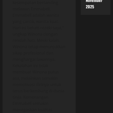
November
kesempatan bertanding
2025
melawan Emmabell.
Emmabell adalah wanita
yang cantik, wanita kuat.
Hari ini belum rezeki saya,”
ungkap Winona dengan
rendah hati. Meski kalah,
Winona tetap menunjukkan
sikap profesional dan
menghargai lawannya.
Kekalahan ini tidak
membuat Winona putus
asa, melainkan semakin
memotivasi dirinya untuk
terus berkembang di dunia
tinju. Kemenangan
Emmabell semakin
menegaskan kualitas