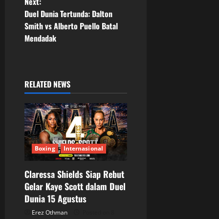
Next:
t
Duel Dunia Tertunda: Dalton
Smith vs Alberto Puello Batal
n
Mendadak
a
v
RELATED NEWS
i
g
a
Boxing
Internasional
t
Claressa Shields Siap Rebut
i
Gelar Kaye Scott dalam Duel
o
Dunia 15 Agustus
Erez Othman
Posted on 8