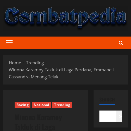
Skip
to
content
Primary
Menu
Home
Trending
Winona Karamoy Takluk di Laga Perdana, Emmabell
Cassandra Menang Telak
SEARCH
Boxing
Nasional
Trending
Winona Karamoy
Search
Takluk di Laga