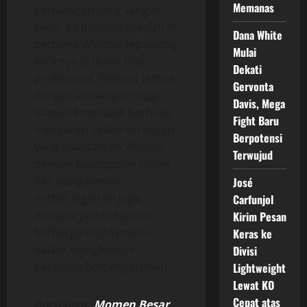
Memanas
perjuangan yang sangat
ketat. Ini menjadi kekalahan
Dana White
pertama Winona sepanjang
Mulai
karirnya di dunia tinju
Dekati
profesional. Winona tampil
Gervonta
dengan semangat tinggi,
Davis, Mega
namun Emmabell berhasil
Fight Baru
mengatasi setiap serangan
Berpotensi
yang dilancarkan Winona
Terwujud
dengan keunggulan teknik
dan pengalaman.
José
Pertarungan ini juga
Carfunjol
menjadi pembelajaran
Kirim Pesan
berharga bagi Winona
Keras ke
dalam menghadapi
Divisi
petarung berpengalaman.
Lightweight
Lewat KO
Cepat atas
Baca Juga:
Momen Besar