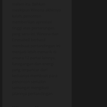
malam itu. Bahkan
meskipun Winona akhirnya
kalah, penonton
memberikan apresiasi
tinggi atas pertarungan
yang seru ini. Winona dan
Emmabell berhasil
membuat pertandingan ini
menjadi lebih menarik di
antara 12 partai lainnya.
Ketegangan dan energi
yang terpancar dari
keduanya membuat para
penonton semakin
semangat mengikuti
jalannya pertandingan.