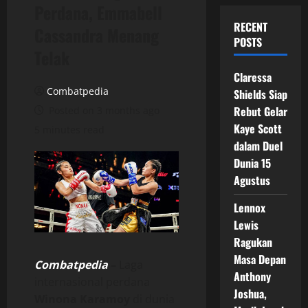
Perdana, Emmabell
RECENT
Cassandra Menang
POSTS
Telak
Claressa
Combatpedia
Shields Siap
Rebut Gelar
Posted on 3 months ago
Kaye Scott
5 minutes read
dalam Duel
Dunia 15
Agustus
Lennox
Lewis
Ragukan
Masa Depan
Combatpedia
–
Laga
Anthony
internasional perdana
Joshua,
Winona Karamoy
di dunia