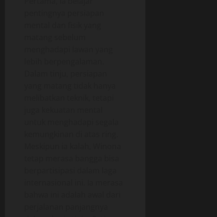
Pertama, ia belajar
pentingnya persiapan
mental dan fisik yang
matang sebelum
menghadapi lawan yang
lebih berpengalaman.
Dalam tinju, persiapan
yang matang tidak hanya
melibatkan teknik, tetapi
juga kekuatan mental
untuk menghadapi segala
kemungkinan di atas ring.
Meskipun ia kalah, Winona
tetap merasa bangga bisa
berpartisipasi dalam laga
internasional ini. Ia merasa
bahwa ini adalah awal dari
perjalanan panjangnya