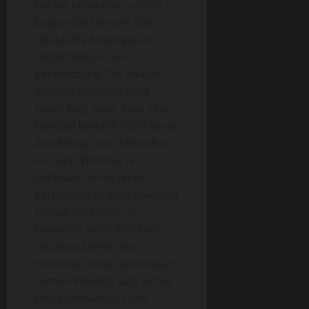
bahwa kekalahan adalah
bagian dari proses dan
selalu ada kesempatan
untuk belajar dan
berkembang. “Ini adalah
langkah pertama yang
besar bagi saya. Saya akan
kembali berlatih lebih keras
dan belajar dari kekalahan
ini,” ujar Winona. Ia
bertekad untuk terus
berjuang dan membuktikan
bahwa kekalahan ini
bukanlah akhir dari karir
tinjunya. Dunia tinju
memang penuh tantangan,
namun Winona siap untuk
terus bertumbuh dan