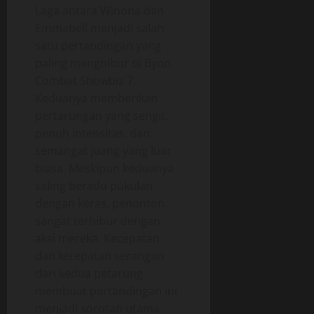
Laga antara Winona dan
Emmabell menjadi salah
satu pertandingan yang
paling menghibur di Byon
Combat Showbiz 7.
Keduanya memberikan
pertarungan yang sengit,
penuh intensitas, dan
semangat juang yang luar
biasa. Meskipun keduanya
saling beradu pukulan
dengan keras, penonton
sangat terhibur dengan
aksi mereka. Kecepatan
dan ketepatan serangan
dari kedua petarung
membuat pertandingan ini
menjadi sorotan utama