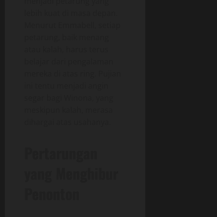
menjadi petarung yang
lebih kuat di masa depan.
Menurut Emmabell, setiap
petarung, baik menang
atau kalah, harus terus
belajar dari pengalaman
mereka di atas ring. Pujian
ini tentu menjadi angin
segar bagi Winona, yang
meskipun kalah, merasa
dihargai atas usahanya.
Pertarungan
yang Menghibur
Penonton