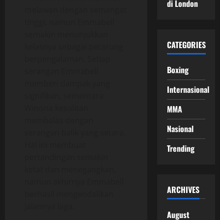
di London
melawan dengan semangat
tinggi, namun Emmabell
semakin menunjukkan
CATEGORIES
kelasnya sebagai petarung
berpengalaman. Setiap
Boxing
serangan Emmabell
memberi dampak yang
Internasional
signifikan, sementara
Winona kesulitan
MMA
membalas dengan
Nasional
serangan balik yang setara.
Hal ini membuat
Trending
pertandingan semakin
ketat dan menegangkan,
namun akhirnya Emmabell
ARCHIVES
berhasil mengendalikan
jalannya laga.
August