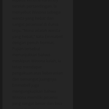
kepada Winona Karamoy
setelah pertandingan. Ia
menyebut Winona sebagai
wanita yang hebat dan
sangat potensial di dunia
tinju. “Nona adalah wanita
yang hebat,” kata Emmabell
dengan penuh hormat.
Pujian tersebut
menunjukkan bahwa
meskipun Winona kalah, ia
tetap mendapat
pengakuan atas keberanian
dan semangat juangnya.
Emmabell juga
mengungkapkan bahwa
Winona memiliki potensi
yang sangat besar dan bisa