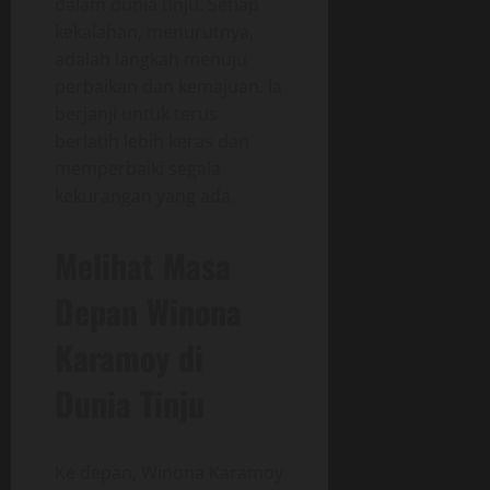
dalam dunia tinju. Setiap
kekalahan, menurutnya,
adalah langkah menuju
perbaikan dan kemajuan. Ia
berjanji untuk terus
berlatih lebih keras dan
memperbaiki segala
kekurangan yang ada.
Melihat Masa
Depan Winona
Karamoy di
Dunia Tinju
Ke depan, Winona Karamoy