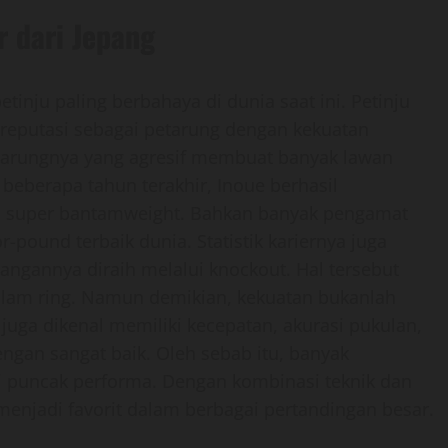
r dari Jepang
tinju paling berbahaya di dunia saat ini. Petinju
i reputasi sebagai petarung dengan kekuatan
bertarungnya yang agresif membuat banyak lawan
 beberapa tahun terakhir, Inoue berhasil
las super bantamweight. Bahkan banyak pengamat
pound terbaik dunia. Statistik kariernya juga
angannya diraih melalui knockout. Hal tersebut
lam ring. Namun demikian, kekuatan bukanlah
 juga dikenal memiliki kecepatan, akurasi pukulan,
gan sangat baik. Oleh sebab itu, banyak
 puncak performa. Dengan kombinasi teknik dan
menjadi favorit dalam berbagai pertandingan besar.