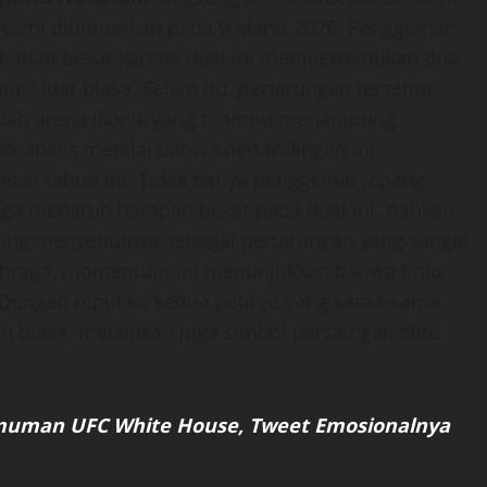
t resmi diumumkan pada 9 Maret 2026. Penggemar
rhatian besar karena duel ini mempertemukan dua
si luar biasa. Selain itu, pertarungan tersebut
ebuah arena ikonik yang mampu menampung
ak analis menilai bahwa pertandingan ini
rbesar tahun ini. Tidak hanya penggemar Jepang
 juga menaruh harapan besar pada duel ini. Bahkan
sung menyebutnya sebagai pertarungan yang sangat
lahraga, momentum ini menunjukkan bahwa tinju
Dengan reputasi kedua petinju yang sama-sama
an biasa, melainkan juga simbol persaingan elite
umuman UFC White House, Tweet Emosionalnya