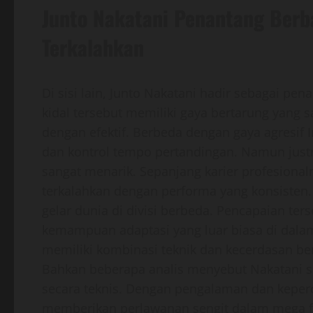
Junto Nakatani Penantang Berb
Terkalahkan
Di sisi lain, Junto Nakatani hadir sebagai pe
kidal tersebut memiliki gaya bertarung yang 
dengan efektif. Berbeda dengan gaya agresif 
dan kontrol tempo pertandingan. Namun justru
sangat menarik. Sepanjang karier profesiona
terkalahkan dengan performa yang konsisten.
gelar dunia di divisi berbeda. Pencapaian t
kemampuan adaptasi yang luar biasa di dala
memiliki kombinasi teknik dan kecerdasan 
Bahkan beberapa analis menyebut Nakatani se
secara teknis. Dengan pengalaman dan keperca
memberikan perlawanan sengit dalam mega fig