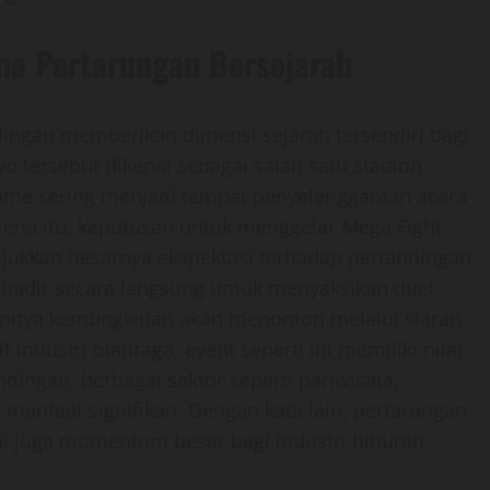
na Pertarungan Bersejarah
ingan memberikan dimensi sejarah tersendiri bagi
kyo tersebut dikenal sebagai salah satu stadion
 Dome sering menjadi tempat penyelenggaraan acara
rena itu, keputusan untuk menggelar Mega Fight
jukkan besarnya ekspektasi terhadap pertandingan
n hadir secara langsung untuk menyaksikan duel
ainnya kemungkinan akan menonton melalui siaran
f industri olahraga, event seperti ini memiliki nilai
ndingan, berbagai sektor seperti pariwisata,
manfaat signifikan. Dengan kata lain, pertarungan
pi juga momentum besar bagi industri hiburan