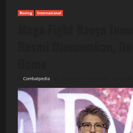
Boxing
Internasional
Mega Fight Naoya Inou
Resmi Diumumkan, Due
Dome
Combatpedia
Posted on 5 months ago
6 minutes