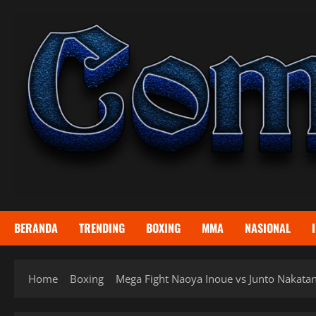
Skip
to
content
BERANDA
TRENDING
BOXING
MMA
NASIONAL
Home
Boxing
Mega Fight Naoya Inoue vs Junto Nakata