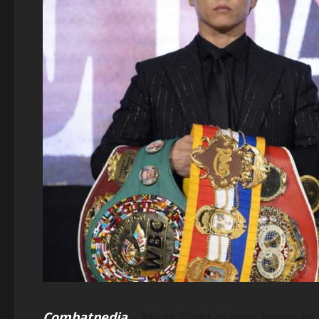
Combatpedia
–
Mega Fight Naoya Inoue vs