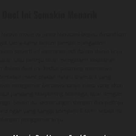
Duel Ini Semakin Menarik
Naoya Inoue vs Junto Nakatani begitu dinantikan
anya sama-sama belum pernah mengalami
uasi seperti ini jarang terjadi dalam dunia tinju
 salah satu petinju telah mengalami kekalahan
 dalam duel ini, kedua petarung membawa
ersebut menciptakan narasi dramatis yang
yak penggemar bertanya-tanya siapa yang akan
ut pandang storytelling olahraga, duel dengan
tinggi. Selain itu, pertarungan dengan dua petinju
andingan yang sangat kompetitif. Oleh sebab itu,
 kalangan penggemar tinju.