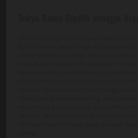
Tokyo Dome Dipilih sebagai Are
Pemilihan Tokyo Dome sebagai lokasi pertand
duel ini. Arena yang terletak di pusat kota To
indoor terbesar di Jepang. Selain itu, Tokyo
olahraga dan hiburan berskala besar. Oleh ka
Naoya Inoue vs Junto Nakatani di sana menun
ini. Diperkirakan puluhan ribu penonton aka
tersebut. Sementara itu, jutaan penggemar l
televisi dan platform streaming. Dari perspekti
ekonomi yang sangat besar. Selain tiket perta
sponsor, dan hak siar juga akan mendapatkan 
ini bukan hanya menjadi ajang olahraga, teta
Jepang.