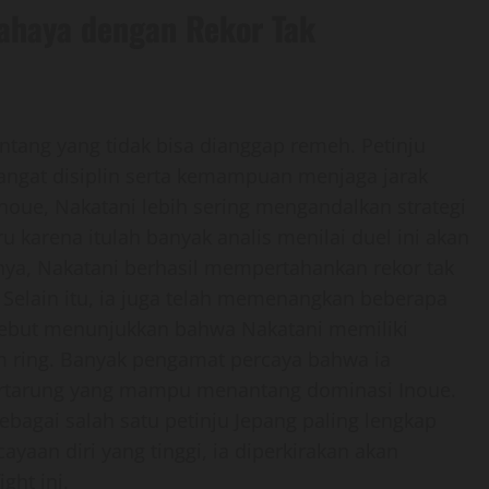
ahaya dengan Rekor Tak
nantang yang tidak bisa dianggap remeh. Petinju
sangat disiplin serta kemampuan menjaga jarak
Inoue, Nakatani lebih sering mengandalkan strategi
 karena itulah banyak analis menilai duel ini akan
lnya, Nakatani berhasil mempertahankan rekor tak
 Selain itu, ia juga telah memenangkan beberapa
ersebut menunjukkan bahwa Nakatani memiliki
m ring. Banyak pengamat percaya bahwa ia
bertarung yang mampu menantang dominasi Inoue.
bagai salah satu petinju Jepang paling lengkap
yaan diri yang tinggi, ia diperkirakan akan
ht ini.