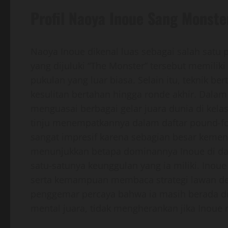
Profil Naoya Inoue Sang Monste
Naoya Inoue dikenal luas sebagai salah satu pe
yang dijuluki “The Monster” tersebut memilik
pukulan yang luar biasa. Selain itu, teknik 
kesulitan bertahan hingga ronde akhir. Dalam
menguasai berbagai gelar juara dunia di ke
tinju menempatkannya dalam daftar pound-for-
sangat impresif karena sebagian besar kemen
menunjukkan betapa dominannya Inoue di da
satu-satunya keunggulan yang ia miliki. Inoue
serta kemampuan membaca strategi lawan den
penggemar percaya bahwa ia masih berada di
mental juara, tidak mengherankan jika Inoue 