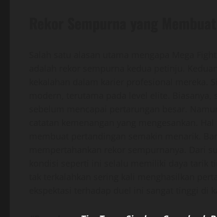
Rekor Sempurna yang Membuat 
Salah satu alasan utama mengapa Mega Fight 
adalah rekor sempurna kedua petinju. Kedu
kekalahan dalam karier profesional mereka. Sit
modern, terutama pada level elite. Biasanya,
sebelum mencapai pertarungan besar. Namun
catatan kemenangan yang mengesankan. Hal t
membuat pertandingan semakin menarik. Ban
mempertahankan rekor sempurnanya. Dari sud
kondisi seperti ini selalu memiliki daya tarik 
tak terkalahkan sering kali menghasilkan pert
ekspektasi terhadap duel ini sangat tinggi di