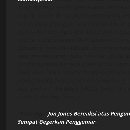
dunia olahraga setelah pertarungan tersebu
tinju di seluruh dunia segera memberikan pe
petinju Jepang yang sama-sama memiliki reputa
dijadwalkan berlangsung di Tokyo Dome, s
puluhan ribu penonton. Oleh karena itu, bany
berpotensi menjadi salah satu event tinju te
yang antusias, tetapi komunitas tinju global
beberapa media olahraga internasional lang
dinantikan. Dari sudut pandang pengamat o
Jepang sedang berada pada masa keemasan. 
kuat, duel ini tidak hanya sekadar pertanding
dalam dunia tinju modern.
“Baca Juga:
Jon Jones Bereaksi atas Peng
Sempat Gegerkan Penggemar
“