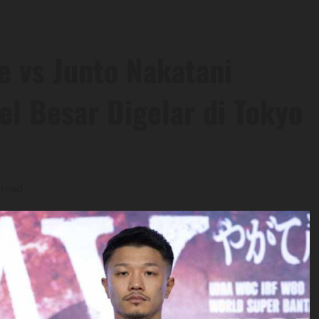
e vs Junto Nakatani
l Besar Digelar di Tokyo
 read