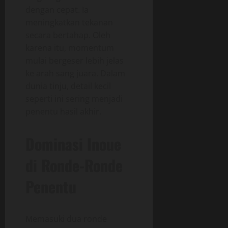
dengan cepat. Ia
meningkatkan tekanan
secara bertahap. Oleh
karena itu, momentum
mulai bergeser lebih jelas
ke arah sang juara. Dalam
dunia tinju, detail kecil
seperti ini sering menjadi
penentu hasil akhir.
Dominasi Inoue
di Ronde-Ronde
Penentu
Memasuki dua ronde