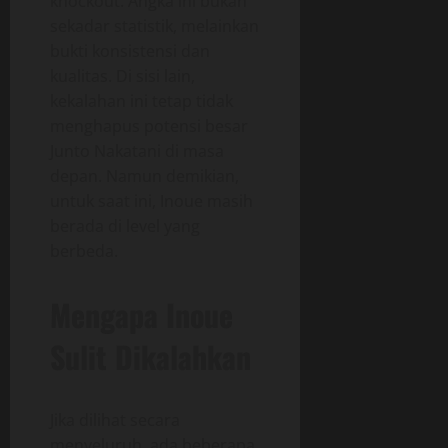
knockout. Angka ini bukan
sekadar statistik, melainkan
bukti konsistensi dan
kualitas. Di sisi lain,
kekalahan ini tetap tidak
menghapus potensi besar
Junto Nakatani di masa
depan. Namun demikian,
untuk saat ini, Inoue masih
berada di level yang
berbeda.
Mengapa Inoue
Sulit Dikalahkan
Jika dilihat secara
menyeluruh, ada beberapa