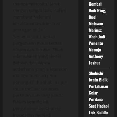
Kembali
mampu mengatur jarak
Naik Ring,
dengan sangat baik. Hal ini
Duel
membuat Nakatani
Melawan
kesulitan masuk ke area
Mariusz
serangan efektif.
Wach Jadi
Sementara itu, setiap
Penentu
pergerakan Inoue terasa
Menuju
efisien dan terukur. Tidak
Anthony
ada pukulan yang sia-sia.
Joshua
Bahkan, kombinasi
sederhana yang ia lepaskan
Shokichi
mampu mencuri poin
Iwata Bidik
penting. Oleh sebab itu, juri
Pertahanan
mulai melihat dominasi
Gelar
perlahan dari sang juara.
Perdana
Dalam konteks ini,
Saat Hadapi
pengalaman bertanding
Erik Badillo
Inoue jelas menjadi