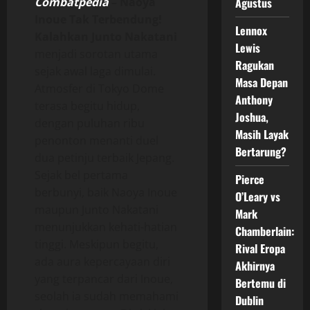
Combatpedia
–
Naoya
Agustus
Inoue Tak Terbendung!
Lennox
Kalahkan Junto Nakatani
Lewis
menjadi sorotan utama
Ragukan
sejak awal laga dimulai.
Masa Depan
Atmosfer di Tokyo Dome
Anthony
terasa begitu hidup,
Joshua,
dengan puluhan ribu
Masih Layak
penonton menanti duel
Bertarung?
dua petinju terbaik Jepang.
Sejak bel pertama
Pierce
berbunyi, baik Naoya Inoue
O’Leary vs
maupun Junto Nakatani
Mark
menunjukkan kehati-hatian
Chamberlain:
tinggi. Meskipun begitu,
Rival Eropa
ada aura kepercayaan diri
Akhirnya
yang terpancar dari Inoue,
Bertemu di
seolah ia sudah memahami
Dublin