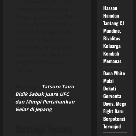
ritme lawannya. Di sisi lain,
Hassan
Nakatani tampil disiplin
Hamdan
dengan guard rapat. Oleh
Tantang CJ
karena itu, ronde awal lebih
Mundine,
didominasi pengamatan
Rivalitas
dan strategi daripada
Keluarga
agresivitas. Namun, justru
Kembali
dari fase ini terlihat siapa
Memanas
yang lebih siap secara
mental.
Dana White
Mulai
Baca Juga:
Tatsuro Taira
Dekati
Bidik Sabuk Juara UFC
Gervonta
dan Mimpi Pertahankan
Davis, Mega
Gelar di Jepang
Fight Baru
Berpotensi
Strategi Tenang
Terwujud