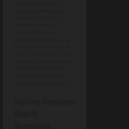
Penonton pun dibuat
terpukau oleh kualitas
pertarungan. Bahkan,
beberapa momen
memperlihatkan
pertukaran pukulan yang
sangat presisi. Namun, jika
diamati lebih dalam, Inoue
tetap unggul dalam akurasi
dan kontrol tempo. Ini
menjadi faktor penting
dalam pengumpulan poin.
Insiden Benturan
Kepala
Mengubah