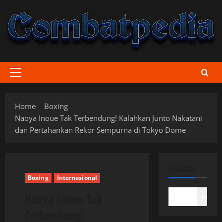
Skip
to
content
Primary
Menu
Home
Boxing
Naoya Inoue Tak Terbendung! Kalahkan Junto Nakatani
dan Pertahankan Rekor Sempurna di Tokyo Dome
SEARCH
Boxing
Internasional
Naoya Inoue Tak
Search
Terbendung!