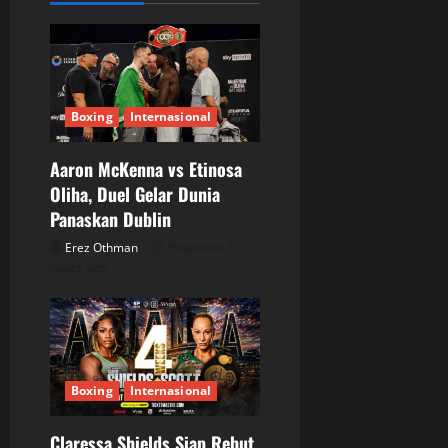
g
a
t
Boxing
Internasional
i
Aaron McKenna vs Etinosa
o
Oliha, Duel Gelar Dunia
Panaskan Dublin
n
Erez Othman
Posted on 5
hours ago
Boxing
Internasional
Claressa Shields Siap Rebut