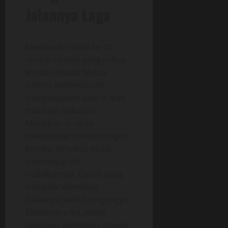
Jalannya Laga
Memasuki ronde ke-10,
terjadi insiden yang cukup
krusial. Kepala kedua
petinju berbenturan,
menyebabkan luka di atas
mata kiri Nakatani.
Meskipun ia tetap
melanjutkan pertandingan,
kondisi tersebut mulai
memengaruhi
visibilitasnya. Darah yang
mengalir membuat
fokusnya sedikit terganggu.
Sementara itu, Inoue
langsung membaca situasi