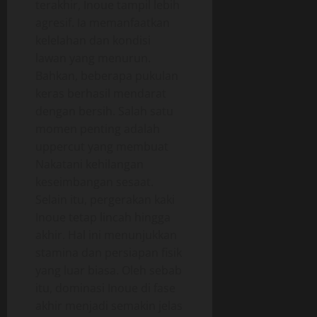
terakhir, Inoue tampil lebih
agresif. Ia memanfaatkan
kelelahan dan kondisi
lawan yang menurun.
Bahkan, beberapa pukulan
keras berhasil mendarat
dengan bersih. Salah satu
momen penting adalah
uppercut yang membuat
Nakatani kehilangan
keseimbangan sesaat.
Selain itu, pergerakan kaki
Inoue tetap lincah hingga
akhir. Hal ini menunjukkan
stamina dan persiapan fisik
yang luar biasa. Oleh sebab
itu, dominasi Inoue di fase
akhir menjadi semakin jelas