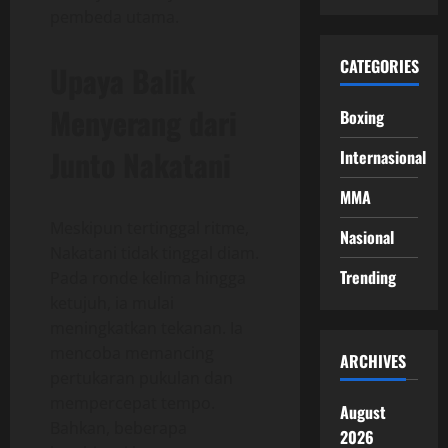
pembeda utama.
CATEGORIES
Upaya Balik
Menyerang dari
Boxing
Junto Nakatani
Internasional
MMA
Meskipun tertinggal ritme,
Nasional
Nakatani tidak tinggal diam.
Trending
Pada ronde kelima hingga
ketujuh, ia mulai
meningkatkan tekanan. Ia
mencoba memancing
ARCHIVES
pertukaran pukulan dan
mempercepat tempo.
August
Bahkan, beberapa
2026