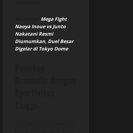
di mata juri.
Baca Juga:
Mega Fight
Naoya Inoue vs Junto
Nakatani Resmi
Diumumkan, Duel Besar
Digelar di Tokyo Dome
Penutup
Dramatis dengan
Sportivitas
Tinggi
Saat bel terakhir berbunyi,
kedua petinju masih saling