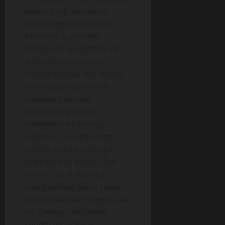
faktor yang membuat
Inoue begitu dominan.
Pertama, ia memiliki
kombinasi kecepatan dan
kekuatan yang jarang
dimiliki petinju lain. Kedua,
kecerdasannya dalam
membaca situasi
membuatnya selalu
selangkah lebih maju.
Selain itu, ia juga sangat
disiplin dalam menjaga
stamina dan fokus. Oleh
karena itu, bukan hal
mengejutkan jika ia tetap
tak terkalahkan hingga saat
ini. Dengan performa
seperti ini, banyak