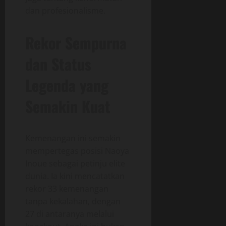
dan profesionalisme.
Rekor Sempurna
dan Status
Legenda yang
Semakin Kuat
Kemenangan ini semakin
mempertegas posisi Naoya
Inoue sebagai petinju elite
dunia. Ia kini mencatatkan
rekor 33 kemenangan
tanpa kekalahan, dengan
27 di antaranya melalui