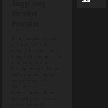
2025
Tinggi yang
Memikat
Penonton
Seiring berjalannya waktu,
pertarungan berubah
menjadi duel teknik tingkat
tinggi. Kedua petinju saling
membaca pola dan
beradaptasi cepat. Di satu
sisi, Nakatani mencoba
variasi serangan. Di sisi
lain, Inoue terus
memaksimalkan timing.
Karena itu, setiap ronde
terasa kompetitif.