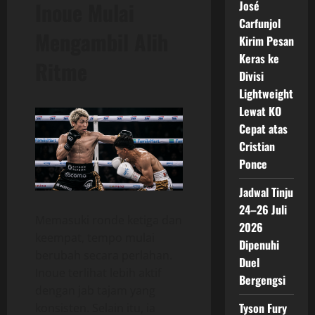
Inoue Mulai
José
Carfunjol
Mengambil Alih
Kirim Pesan
Keras ke
Ritme
Divisi
Lightweight
Lewat KO
Cepat atas
Cristian
Ponce
Jadwal Tinju
24–26 Juli
Memasuki ronde ketiga dan
2026
keempat, tempo mulai
Dipenuhi
berubah secara perlahan.
Duel
Inoue terlihat lebih aktif
Bergengsi
dengan jab tajam yang
Tyson Fury
konsisten. Selain itu, ia