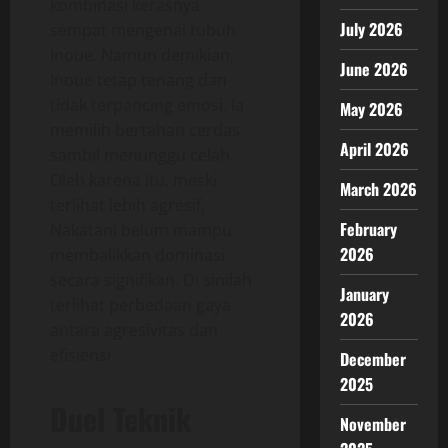
kombinasi kerasnya
July 2026
sempat mengenai tubuh
Inoue. Namun demikian,
June 2026
Inoue tetap tenang dan
tidak terpancing emosi. Ia
May 2026
memilih bertahan cerdas
April 2026
sambil menunggu celah.
Oleh karena itu, meski
March 2026
terlihat lebih agresif,
February
Nakatani belum mampu
2026
membalikkan dominasi
secara signifikan. Di sinilah
January
terlihat perbedaan gaya
2026
antara agresivitas dan
efisiensi.
December
2025
Duel Teknik
November