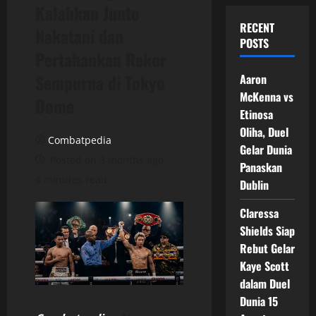
Kalahkan Junto
RECENT
Nakatani dan
POSTS
Pertahankan Rekor
Sempurna di Tokyo
Aaron
McKenna vs
Dome
Etinosa
Oliha, Duel
Combatpedia
Gelar Dunia
Posted on 3 months ago
Panaskan
4 minutes read
Dublin
Claressa
Shields Siap
Rebut Gelar
Kaye Scott
dalam Duel
Dunia 15