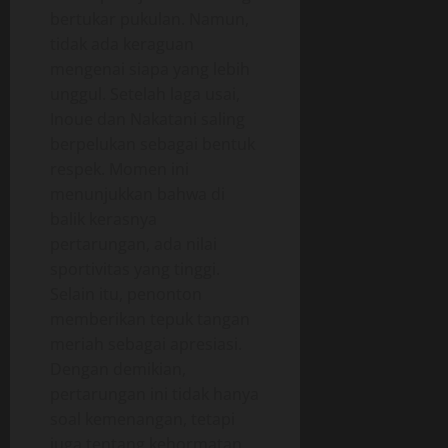
bertukar pukulan. Namun,
tidak ada keraguan
mengenai siapa yang lebih
unggul. Setelah laga usai,
Inoue dan Nakatani saling
berpelukan sebagai bentuk
respek. Momen ini
menunjukkan bahwa di
balik kerasnya
pertarungan, ada nilai
sportivitas yang tinggi.
Selain itu, penonton
memberikan tepuk tangan
meriah sebagai apresiasi.
Dengan demikian,
pertarungan ini tidak hanya
soal kemenangan, tetapi
juga tentang kehormatan