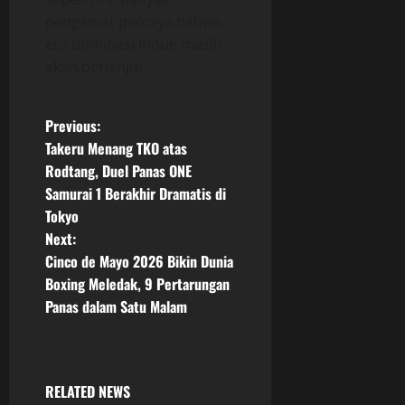
pengamat percaya bahwa
era dominasi Inoue masih
akan berlanjut.
P
Previous:
Takeru Menang TKO atas
o
Rodtang, Duel Panas ONE
Samurai 1 Berakhir Dramatis di
s
Tokyo
t
Next:
Cinco de Mayo 2026 Bikin Dunia
n
Boxing Meledak, 9 Pertarungan
Panas dalam Satu Malam
a
v
i
RELATED NEWS