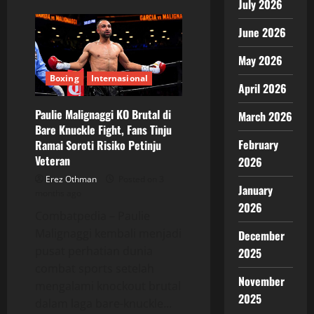
July 2026
Format
Baru
UFC
June 2026
Bikin
Penggemar
MMA
May 2026
Mulai
Penasaran
Boxing
Internasional
April 2026
dengan
Gaya
Bertarung
Paulie Malignaggi KO Brutal di
March 2026
Berbeda
Bare Knuckle Fight, Fans Tinju
February
Ramai Soroti Risiko Petinju
Veteran
2026
Erez Othman
Posted on 3
January
months ago
2026
Combatpedia – Paulie
Malignaggi kembali menjadi
December
pusat perhatian dunia
2025
combat sports setelah
November
mengalami knockout brutal
2025
dalam laga bare-knuckle...