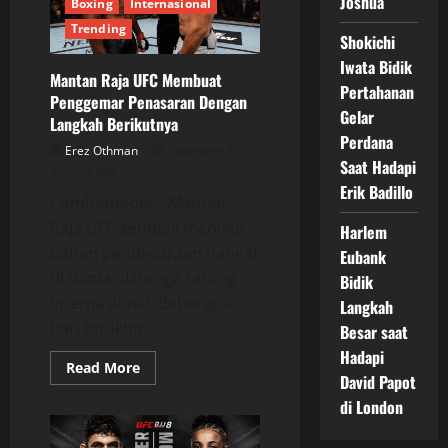
Joshua
Boxing
Internasional
Petinju
Empat
Trending
Shokichi
Benua
Jadi
Iwata Bidik
Sorotan
Mantan Raja UFC Membuat
Pertahanan
Penggemar Penasaran Dengan
Gelar
Langkah Berikutnya
Perdana
Erez Othman
Posted on 3
Saat Hadapi
months ago
Erik Badillo
Combatpedia – Mantan
Raja UFC kembali menjadi
Harlem
bahan pembicaraan hangat
Eubank
di dunia olahraga tarung
Bidik
internasional. Beberapa
Langkah
hari terakhir,...
Besar saat
Hadapi
Read
Read More
David Papot
more
about
di London
Mantan
Raja
UFC