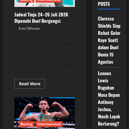
POSTS
Jadwal Tinju 24–26 Juli 2026
Claressa
Dipenuhi Duel Bergengsi
Shields Siap
Erez Othman
Posted on 2
Rebut Gelar
weeks ago
Kaye Scott
Combatpedia – Akhir pekan
dalam Duel
24–26 Juli 2026 menjadi
Dunia 15
salah satu momen paling
Agustus
dinantikan oleh penggemar
olahraga tinju. Jadwal...
Lennox
Lewis
Read
Read More
Ragukan
more
about
Masa Depan
Jadwal
Tinju
Anthony
24–
26
Joshua,
Juli
2026
Masih Layak
Dipenuhi
Bertarung?
Duel
Boxing
Internasional
Bergengsi