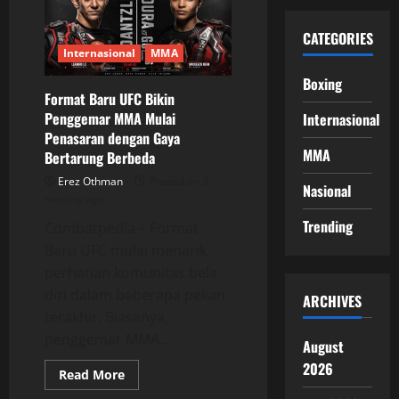
Membuat
Penggemar
Penasaran
CATEGORIES
Dengan
Langkah
Internasional
MMA
Berikutnya
Boxing
Format Baru UFC Bikin
Penggemar MMA Mulai
Internasional
Penasaran dengan Gaya
MMA
Bertarung Berbeda
Erez Othman
Posted on 3
Nasional
months ago
Trending
Combatpedia – Format
Baru UFC mulai menarik
perhatian komunitas bela
diri dalam beberapa pekan
ARCHIVES
terakhir. Biasanya,
penggemar MMA...
August
2026
Read
Read More
more
about