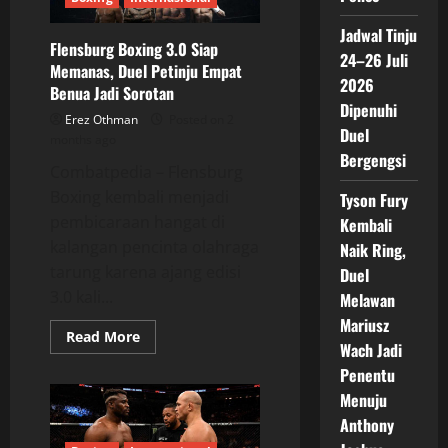
Miliknya
Jadwal Tinju
Flensburg Boxing 3.0 Siap
24–26 Juli
Memanas, Duel Petinju Empat
2026
Benua Jadi Sorotan
Dipenuhi
Erez Othman
Posted on 2
Duel
months ago
Bergengsi
Combatpedia – Flensburg
Boxing kembali menjadi
Tyson Fury
pembicaraan hangat di
Kembali
kalangan pencinta olahraga
Naik Ring,
tarung karena ajang edisi
Duel
3.0 kali...
Melawan
Mariusz
Read
Read More
Wach Jadi
more
about
Penentu
Flensburg
Boxing
Menuju
3.0
Siap
Anthony
Memanas,
Duel