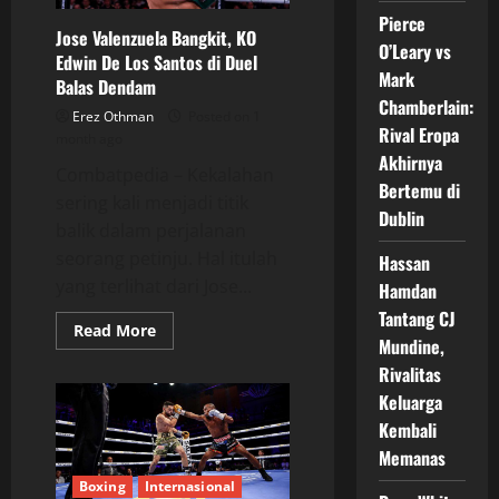
Pierce
Jose Valenzuela Bangkit, KO
O’Leary vs
Edwin De Los Santos di Duel
Mark
Balas Dendam
Chamberlain:
Erez Othman
Posted on 1
Rival Eropa
month ago
Akhirnya
Combatpedia – Kekalahan
Bertemu di
sering kali menjadi titik
Dublin
balik dalam perjalanan
seorang petinju. Hal itulah
Hassan
yang terlihat dari Jose...
Hamdan
Tantang CJ
Read
Read More
Mundine,
more
about
Rivalitas
Jose
Valenzuela
Keluarga
Bangkit,
KO
Kembali
Edwin
De
Memanas
Los
Santos
Boxing
Internasional