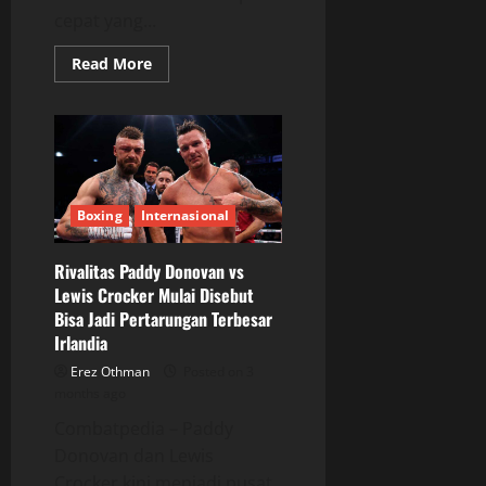
cepat yang...
Read
Read More
more
about
Viktor
Jurk
Viral
Setelah
KO
Lawan
dengan
Satu
Boxing
Internasional
Pukulan
Rivalitas Paddy Donovan vs
Lewis Crocker Mulai Disebut
Bisa Jadi Pertarungan Terbesar
Irlandia
Erez Othman
Posted on 3
months ago
Combatpedia – Paddy
Donovan dan Lewis
Crocker kini menjadi pusat