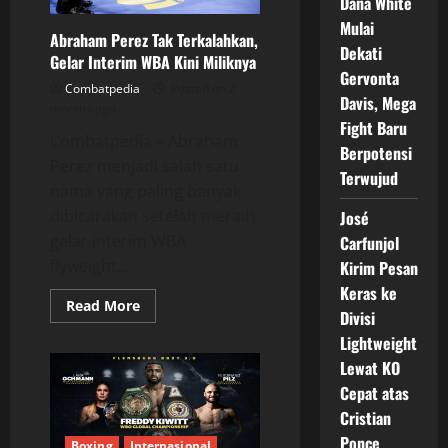
Dana White
di
Duel
Mulai
Balas
Abraham Perez Tak Terkalahkan,
Dendam
Dekati
Gelar Interim WBA Kini Miliknya
Gervonta
Combatpedia
Posted on 2
Davis, Mega
months ago
Fight Baru
Combatpedia – Abraham
Berpotensi
Perez menjadi salah satu
Terwujud
nama yang paling banyak
dibicarakan setelah meraih
José
gelar interim WBA
Carfunjol
flyweight....
Kirim Pesan
Keras ke
Read
Read More
Divisi
more
about
Lightweight
Abraham
Perez
Lewat KO
Tak
Terkalahkan,
Cepat atas
Gelar
Cristian
Interim
WBA
Ponce
Kini
Boxing
Internasional