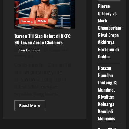
di
Pierce
Bare
Knuckle
O’Leary vs
Fight,
Fans
Mark
Boxing
MMA
Tinju
Ramai
Chamberlain:
Soroti
Rival Eropa
Risiko
Darren Till Siap Debut di BKFC
Petinju
Akhirnya
90 Lawan Aaron Chalmers
Veteran
Bertemu di
Combatpedia
Posted on 4
Dublin
months ago
Combatpedia – Darren Till
Hassan
adalah petarung yang
Hamdan
sudah tidak asing lagi di
Tantang CJ
dunia MMA, dengan
Mundine,
reputasi yang telah...
Rivalitas
Keluarga
Read
Read More
more
Kembali
about
Darren
Memanas
Till
Siap