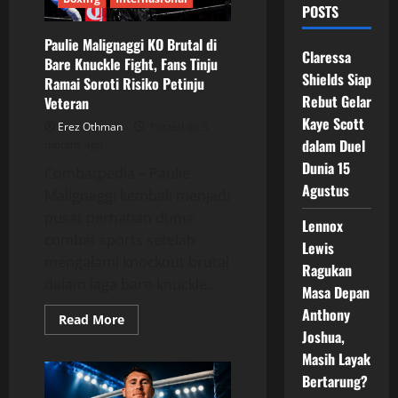
POSTS
Paulie Malignaggi KO Brutal di
Claressa
Bare Knuckle Fight, Fans Tinju
Shields Siap
Ramai Soroti Risiko Petinju
Rebut Gelar
Veteran
Kaye Scott
Erez Othman
Posted on 3
dalam Duel
months ago
Dunia 15
Combatpedia – Paulie
Agustus
Malignaggi kembali menjadi
pusat perhatian dunia
Lennox
combat sports setelah
Lewis
mengalami knockout brutal
Ragukan
dalam laga bare-knuckle...
Masa Depan
Anthony
Read
Read More
more
Joshua,
about
Paulie
Masih Layak
Malignaggi
Bertarung?
KO
Brutal