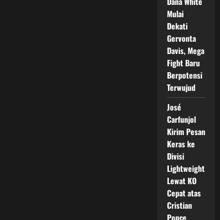
Debut
Dana White
di
Mulai
BKFC
90
Dekati
Lawan
Aaron
Gervonta
Chalmers
Davis, Mega
Fight Baru
Berpotensi
Terwujud
José
Carfunjol
Kirim Pesan
Keras ke
Divisi
Lightweight
Lewat KO
Cepat atas
Cristian
Ponce