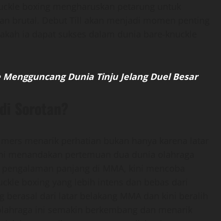
uckle boxing mengharuskan petarung untuk
an brutal. Debut Till akan menjadi momen penting
akah ia dapat sukses dalam dunia bare-knuckle
 Mengguncang Dunia Tinju Jelang Duel Besar
di Sorotan?
lmers menarik perhatian bukan hanya karena latar
 ini menandakan pertemuan dua dunia olahraga
ki pengalaman panjang di MMA, kini mencoba
ckle boxing yang lebih intens dan bebas dari
g berasal dari latar belakang MMA dan kini beralih
olahraga ini semakin berkembang dan menarik