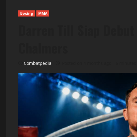
Boxing
MMA
Darren Till Siap Debu
Chalmers
Combatpedia
Posted on 4 months ago
6 minutes