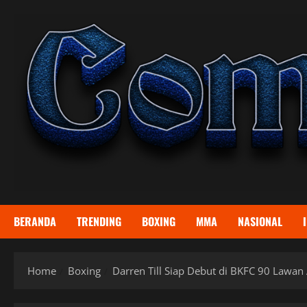
Skip
to
content
BERANDA
TRENDING
BOXING
MMA
NASIONAL
Home
Boxing
Darren Till Siap Debut di BKFC 90 Lawan