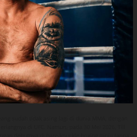
yang sudah tidak asing lagi di dunia MMA, dengan
merlangnya di UFC. Namun, pada 30 Mei 2026, Till
gan debutnya di bare-knuckle boxing (tinju tanpa