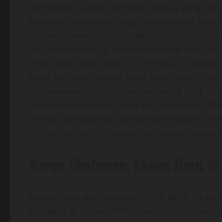
mengingat ia telah memiliki tempat yang koko
bukanlah keputusan yang terburu-buru, mela
matang-matang. Ia mengaku merasa tertantan
brutal dan menguji ketahanannya di luar ri
risiko yang lebih besar, Till merasa ini adal
baru. Berbeda dengan MMA yang memiliki atura
menawarkan pengalaman bertarung yang lebih
bahwa kemampuan teknik dan ketahanan fisik
Dengan pengalaman bertarung melawan bebera
dirinya mampu mengatasi tantangan yang ad
Aaron Chalmers: Lawan Baru di
Lawan yang akan dihadapi Till di BKFC 90 ada
belakang di dunia MMA. Chalmers terkenal seb