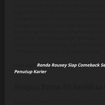
sarung tangan) di acara BKFC 90. Pertarungan 
Inggris, melawan Aaron Chalmers, mantan pet
boxing. Keputusan Till untuk melangkah ke du
kalangan penggemar olahraga, baik MMA maup
dihadapinya di arena tinju tanpa sarung tang
apakah Till yang dikenal dengan kekuatan me
dunia bare-knuckle boxing. Bagi Till, ini ada
membawa kariernya ke level yang berbeda.
Baca Juga:
Ronda Rousey Siap Comeback Sek
Penutup Karier
Mengapa Darren Till Beralih ke
Keputusan Darren Till untuk beralih ke bare-