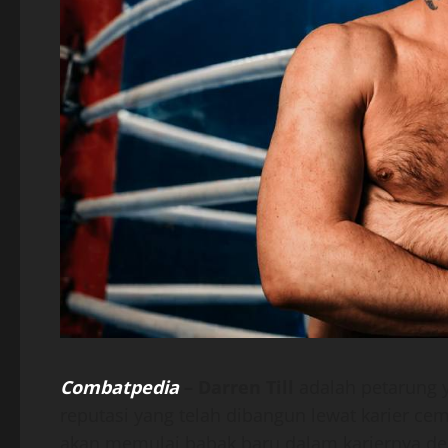
Combatpedia
–
Darren Till
adalah petarung 
reputasi yang telah dibangun lewat karier ce
akan memulai babak baru dalam kariernya den