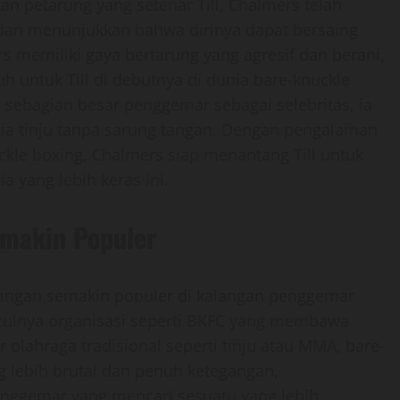
an petarung yang setenar Till, Chalmers telah
an menunjukkan bahwa dirinya dapat bersaing
s memiliki gaya bertarung yang agresif dan berani,
untuk Till di debutnya di dunia bare-knuckle
 sebagian besar penggemar sebagai selebritas, ia
a tinju tanpa sarung tangan. Dengan pengalaman
uckle boxing, Chalmers siap menantang Till untuk
yang lebih keras ini.
emakin Populer
 tangan semakin populer di kalangan penggemar
culnya organisasi seperti BKFC yang membawa
r olahraga tradisional seperti tinju atau MMA, bare-
lebih brutal dan penuh ketegangan,
nggemar yang mencari sesuatu yang lebih