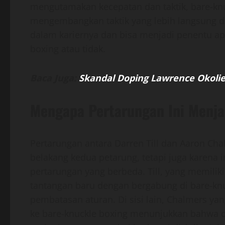
mengutamakan kecepatan dan taktik, bare-kn
mengembangkan taktik yang lebih langsung d
dalam kariernya dan bisa menjadi penentu ap
boxing atau tidak.
Baca Juga:
Skandal Doping Lawrence Okolie
Mengapa Pertarungan Ini Menja
Pertarungan antara Darren Till dan Aaron Cha
belakang kedua petarung, tetapi juga karena
pertarungan yang berbeda. Till, yang memili
tantangan baru dengan bergabung di bare-knu
pembatasan aturan. Di sisi lain, Chalmers yan
ke bare-knuckle boxing menunjukkan bahwa 