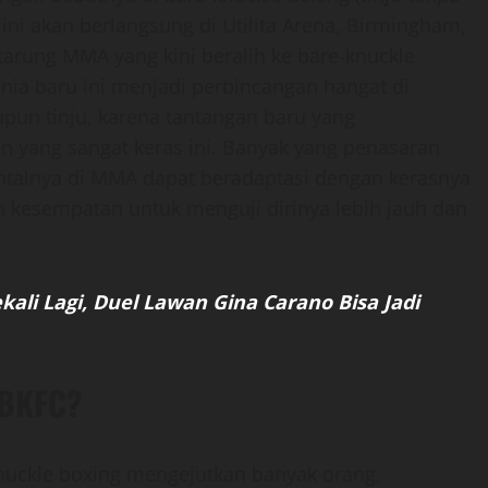
ini akan berlangsung di Utilita Arena, Birmingham,
arung MMA yang kini beralih ke bare-knuckle
nia baru ini menjadi perbincangan hangat di
un tinju, karena tantangan baru yang
an yang sangat keras ini. Banyak yang penasaran
ntalnya di MMA dapat beradaptasi dengan kerasnya
lah kesempatan untuk menguji dirinya lebih jauh dan
ali Lagi, Duel Lawan Gina Carano Bisa Jadi
 BKFC?
knuckle boxing mengejutkan banyak orang,