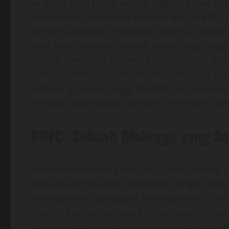
ke dunia tinju tanpa sarung tangan. Meski buk
mencatatkan beberapa kemenangan di BKFC d
dengan petarung profesional lainnya. Chalmer
yang membuatnya menjadi lawan yang tangguh 
boxing. Meskipun Chalmers lebih dikenal oleh
berhasil membuktikan kemampuannya di duni
bertarung di level tinggi di MMA dan bare-kn
merebut kemenangan pertama mereka di dunia 
BKFC: Sebuah Olahraga yang S
Bare-knuckle boxing atau tinju tanpa sarung
olahraga pertarungan, terutama dengan mun
olahraga ini ke panggung internasional. Di lua
knuckle boxing menawarkan pengalaman yang 
menjadikannya menarik bagi petarung dan pe