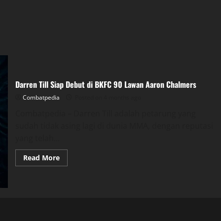
Darren Till Siap Debut di BKFC 90 Lawan Aaron Chalmers
Combatpedia
Posted on 4 months ago
Combatpedia – Darren Till adalah petarung yang
sudah tidak asing lagi di dunia MMA, dengan reputasi
yang telah...
Read
Read More
more
about
Darren
Till
Siap
Debut
di
BKFC
90