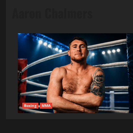
Aaron Chalmers
Boxing
MMA