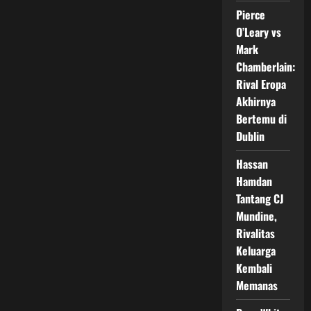
Laga
Pierce
Perdana,
Emmabell
O’Leary vs
Cassandra
Menang
Mark
Telak
Chamberlain:
Rival Eropa
Akhirnya
Bertemu di
Dublin
Hassan
Hamdan
Tantang CJ
Mundine,
Rivalitas
Keluarga
Kembali
Memanas