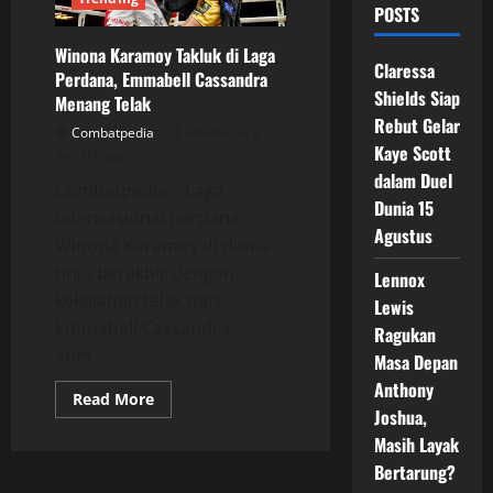
POSTS
Winona Karamoy Takluk di Laga
Claressa
Perdana, Emmabell Cassandra
Shields Siap
Menang Telak
Rebut Gelar
Combatpedia
Posted on 3
Kaye Scott
months ago
dalam Duel
Combatpedia – Laga
Dunia 15
internasional perdana
Agustus
Winona Karamoy di dunia
tinju berakhir dengan
Lennox
kekalahan telak dari
Lewis
Emmabell Cassandra,
Ragukan
atlet...
Masa Depan
Anthony
Read
Read More
more
Joshua,
about
Masih Layak
Winona
Karamoy
Bertarung?
Takluk
di