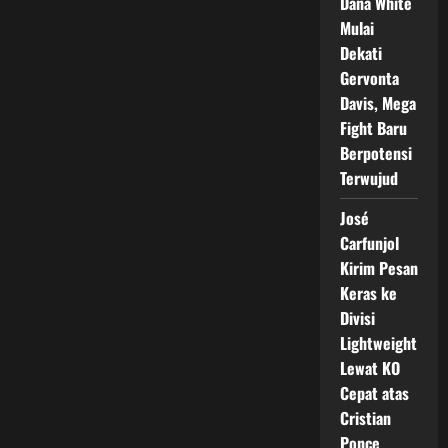
Dana White
Mulai
Dekati
Gervonta
Davis, Mega
Fight Baru
Berpotensi
Terwujud
José
Carfunjol
Kirim Pesan
Keras ke
Divisi
Lightweight
Lewat KO
Cepat atas
Cristian
Ponce