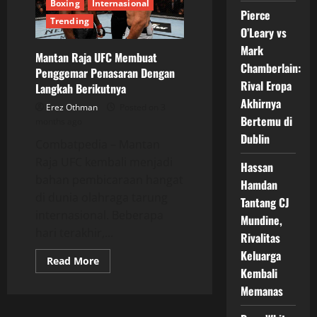
Akhir
Boxing
Internasional
2026,
Pierce
Hanya
Trending
Ingin
O’Leary vs
Jalani
Mark
Pertarungan
Mantan Raja UFC Membuat
Besar
Chamberlain:
Penggemar Penasaran Dengan
Rival Eropa
Langkah Berikutnya
Akhirnya
Erez Othman
Posted on 3
Bertemu di
months ago
Dublin
Combatpedia – Mantan
Raja UFC kembali menjadi
Hassan
bahan pembicaraan hangat
Hamdan
di dunia olahraga tarung
Tantang CJ
internasional. Beberapa
Mundine,
hari terakhir,...
Rivalitas
Keluarga
Read
Read More
more
Kembali
about
Memanas
Mantan
Raja
UFC