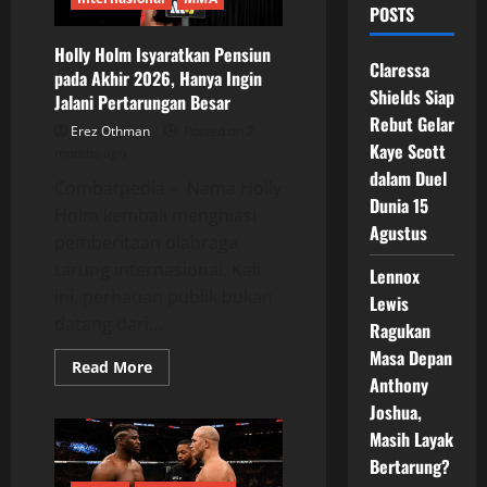
POSTS
Holly Holm Isyaratkan Pensiun
Claressa
pada Akhir 2026, Hanya Ingin
Shields Siap
Jalani Pertarungan Besar
Rebut Gelar
Erez Othman
Posted on 2
Kaye Scott
months ago
dalam Duel
Combatpedia – Nama Holly
Dunia 15
Holm kembali menghiasi
Agustus
pemberitaan olahraga
tarung internasional. Kali
Lennox
ini, perhatian publik bukan
Lewis
datang dari...
Ragukan
Masa Depan
Read
Read More
more
Anthony
about
Joshua,
Holly
Holm
Masih Layak
Isyaratkan
Pensiun
Bertarung?
pada