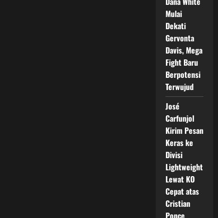
Dana White
Membuat
Penggemar
Mulai
Penasaran
Dengan
Dekati
Langkah
Berikutnya
Gervonta
Davis, Mega
Fight Baru
Berpotensi
Terwujud
José
Carfunjol
Kirim Pesan
Keras ke
Divisi
Lightweight
Lewat KO
Cepat atas
Cristian
Ponce