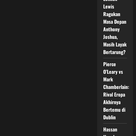
324
yang
Lewis
Tak
Ragukan
Boleh
Dilewatkan
Masa Depan
Anthony
Joshua,
Masih Layak
Bertarung?
Pierce
O’Leary vs
Mark
Chamberlain:
Rival Eropa
Akhirnya
Bertemu di
Dublin
Hassan