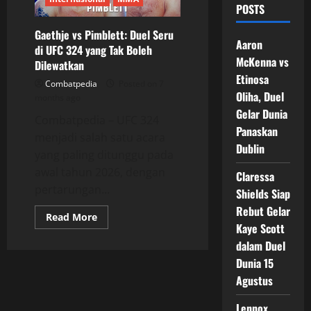
POSTS
Gaethje vs Pimblett: Duel Seru
Aaron
di UFC 324 yang Tak Boleh
McKenna vs
Dilewatkan
Etinosa
Combatpedia
Posted on 7
Oliha, Duel
months ago
Gelar Dunia
Combatpedia – UFC 324
Panaskan
menjadi salah satu acara
Dublin
yang paling ditunggu pada
awal tahun 2026, dengan
Claressa
pertarungan...
Shields Siap
Rebut Gelar
Read
Read More
more
Kaye Scott
about
dalam Duel
Gaethje
vs
Dunia 15
Pimblett:
Duel
Agustus
Seru
di
UFC
Lennox