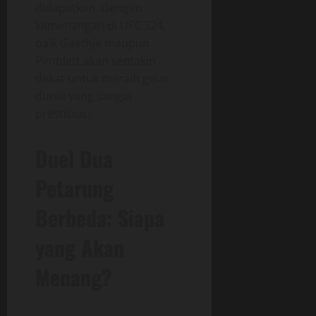
didapatkan. Dengan
kemenangan di UFC 324,
baik Gaethje maupun
Pimblett akan semakin
dekat untuk meraih gelar
dunia yang sangat
prestisius.
Duel Dua
Petarung
Berbeda: Siapa
yang Akan
Menang?