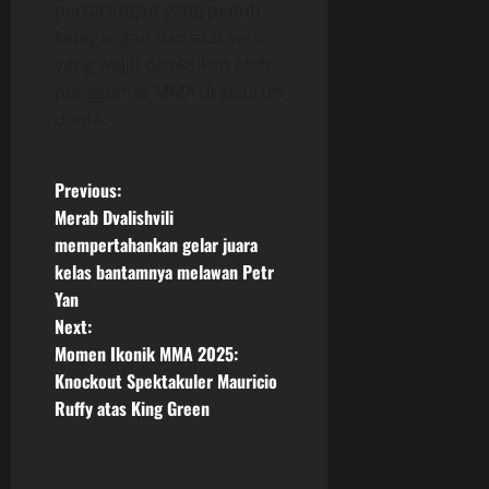
pertarungan yang penuh
ketegangan dan aksi seru
yang wajib disaksikan oleh
penggemar MMA di seluruh
dunia.
P
Previous:
Merab Dvalishvili
o
mempertahankan gelar juara
kelas bantamnya melawan Petr
s
Yan
t
Next:
Momen Ikonik MMA 2025:
n
Knockout Spektakuler Mauricio
Ruffy atas King Green
a
v