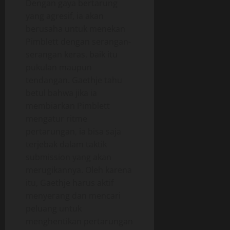
Dengan gaya bertarung
yang agresif, ia akan
berusaha untuk menekan
Pimblett dengan serangan-
serangan keras, baik itu
pukulan maupun
tendangan. Gaethje tahu
betul bahwa jika ia
membiarkan Pimblett
mengatur ritme
pertarungan, ia bisa saja
terjebak dalam taktik
submission yang akan
merugikannya. Oleh karena
itu, Gaethje harus aktif
menyerang dan mencari
peluang untuk
menghentikan pertarungan