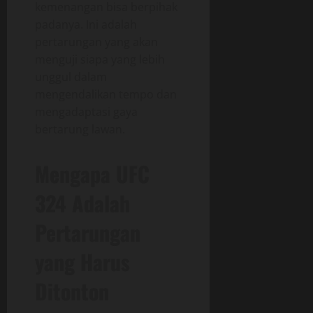
kemenangan bisa berpihak
padanya. Ini adalah
pertarungan yang akan
menguji siapa yang lebih
unggul dalam
mengendalikan tempo dan
mengadaptasi gaya
bertarung lawan.
Mengapa UFC
324 Adalah
Pertarungan
yang Harus
Ditonton