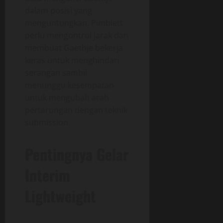
dalam posisi yang
menguntungkan. Pimblett
perlu mengontrol jarak dan
membuat Gaethje bekerja
keras untuk menghindari
serangan sambil
menunggu kesempatan
untuk mengubah arah
pertarungan dengan teknik
submission.
Pentingnya Gelar
Interim
Lightweight