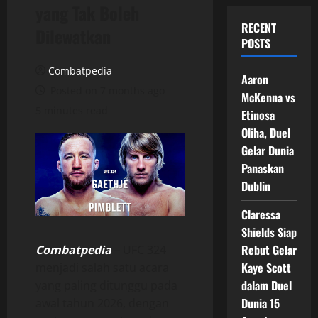
yang Tak Boleh
RECENT
Dilewatkan
POSTS
Combatpedia
Aaron
Posted on 7 months ago
McKenna vs
5 minutes read
Etinosa
Oliha, Duel
Gelar Dunia
Panaskan
Dublin
Claressa
Shields Siap
Rebut Gelar
Combatpedia
– UFC 324
Kaye Scott
menjadi salah satu acara
dalam Duel
yang paling ditunggu pada
Dunia 15
awal tahun 2026, dengan