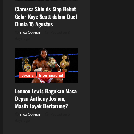
Claressa Shields Siap Rebut
Gelar Kaye Scott dalam Duel
Dunia 15 Agustus
Erez Othman
Posted on 3
days ago
Boxing
Internasional
Lennox Lewis Ragukan Masa
Depan Anthony Joshua,
Masih Layak Bertarung?
Erez Othman
Posted on 5
days ago