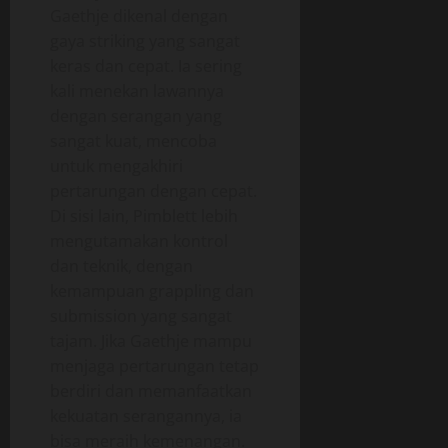
Gaethje dikenal dengan
gaya striking yang sangat
keras dan cepat. Ia sering
kali menekan lawannya
dengan serangan yang
sangat kuat, mencoba
untuk mengakhiri
pertarungan dengan cepat.
Di sisi lain, Pimblett lebih
mengutamakan kontrol
dan teknik, dengan
kemampuan grappling dan
submission yang sangat
tajam. Jika Gaethje mampu
menjaga pertarungan tetap
berdiri dan memanfaatkan
kekuatan serangannya, ia
bisa meraih kemenangan.