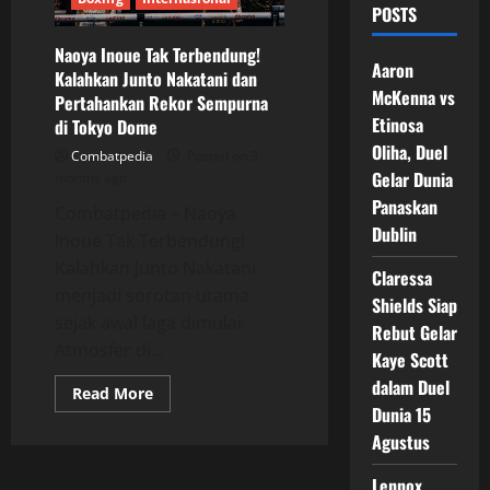
POSTS
Naoya Inoue Tak Terbendung!
Aaron
Kalahkan Junto Nakatani dan
McKenna vs
Pertahankan Rekor Sempurna
Etinosa
di Tokyo Dome
Oliha, Duel
Combatpedia
Posted on 3
Gelar Dunia
months ago
Panaskan
Combatpedia – Naoya
Dublin
Inoue Tak Terbendung!
Kalahkan Junto Nakatani
Claressa
menjadi sorotan utama
Shields Siap
sejak awal laga dimulai.
Rebut Gelar
Atmosfer di...
Kaye Scott
dalam Duel
Read
Read More
more
Dunia 15
about
Naoya
Agustus
Inoue
Tak
Lennox
Terbendung!