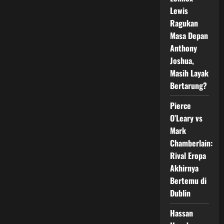
Kalahkan
Lewis
Junto
Nakatani
Ragukan
dan
Pertahankan
Masa Depan
Rekor
Sempurna
Anthony
di
Joshua,
Tokyo
Dome
Masih Layak
Bertarung?
Pierce
O’Leary vs
Mark
Chamberlain:
Rival Eropa
Akhirnya
Bertemu di
Dublin
Hassan