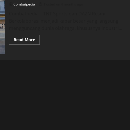
Bergabung
Combatpedia
Posted on 4 months ago
dengan
DAZN
Combatpedia – TNT Sports dan DAZN Resmi
Berkolaborasi menjadi kabar besar yang langsung
mengguncang dunia olahraga, khususnya industri...
Read
Read More
more
about
TNT
Sports
dan
DAZN
Resmi
Berkolaborasi,
Era
Baru
Dunia
Tinju
Dimulai