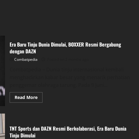
Era Baru Tinju Dunia Dimulai, BOXXER Resmi Bergabung
dengan DAZN
Combatpedia
Posted on 2 months ago
Combatpedia – Dunia tinju internasional kembali
menghadirkan kabar besar yang menarik perhatian
penggemar olahraga tarung. Pada 9 Juni...
Read
Read More
more
about
Era
Baru
Tinju
Dunia
Dimulai,
TNT Sports dan DAZN Resmi Berkolaborasi, Era Baru Dunia
BOXXER
Tinju Dimulai
Resmi