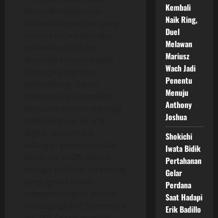
Kembali
Resmi Berkolaborasi
Naik Ring,
bukanlah keputusan yang
Duel
muncul secara tiba-tiba,
Melawan
melainkan hasil dari
Mariusz
dinamika industri media
Wach Jadi
olahraga yang terus
Penentu
berkembang. Dalam
Menuju
beberapa tahun terakhir,
Anthony
konsumsi konten olahraga
Joshua
telah bergeser ke arah
digital, terutama di
Shokichi
kalangan generasi muda.
Iwata Bidik
Selain itu, DAZN dikenal
Pertahanan
sebagai platform streaming
Gelar
yang agresif dalam
Perdana
mengembangkan konten
Saat Hadapi
olahraga global. Sementara
Erik Badillo
itu, TNT Sports memiliki