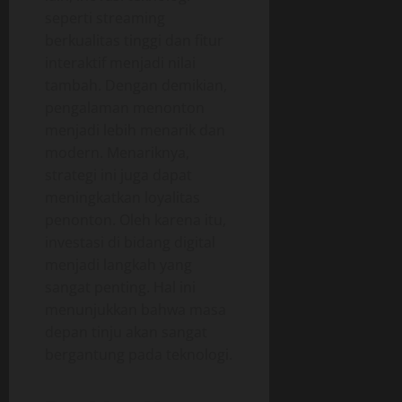
seperti streaming
berkualitas tinggi dan fitur
interaktif menjadi nilai
tambah. Dengan demikian,
pengalaman menonton
menjadi lebih menarik dan
modern. Menariknya,
strategi ini juga dapat
meningkatkan loyalitas
penonton. Oleh karena itu,
investasi di bidang digital
menjadi langkah yang
sangat penting. Hal ini
menunjukkan bahwa masa
depan tinju akan sangat
bergantung pada teknologi.