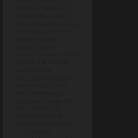
melakukan hal serupa. Di
sisi lain, kompetisi antar
platform akan semakin
ketat, sehingga mendorong
inovasi yang lebih cepat.
Dengan demikian,
penonton akan
mendapatkan pengalaman
yang semakin baik dari
waktu ke waktu.
Menariknya, hal ini juga
dapat mengubah cara
petinju membangun
popularitas mereka. Oleh
karena itu, strategi
branding dan digital
presence menjadi semakin
penting. Hal ini