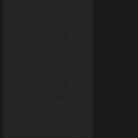
aksesibilitas bagi penonton
di berbagai negara. Selain
itu, distribusi digital
memungkinkan
pertandingan ditonton
secara real-time tanpa
batas geografis. Di sisi lain,
promotor juga
mendapatkan keuntungan
karena eksposur yang lebih
luas. Dengan demikian,
nilai komersial dalam dunia
tinju dapat meningkat
secara signifikan.
Menariknya, hal ini juga
dapat memicu kompetisi
yang lebih sehat antar
platform penyiaran. Oleh