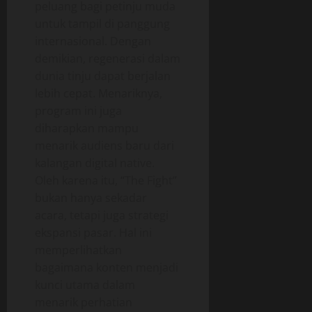
peluang bagi petinju muda
untuk tampil di panggung
internasional. Dengan
demikian, regenerasi dalam
dunia tinju dapat berjalan
lebih cepat. Menariknya,
program ini juga
diharapkan mampu
menarik audiens baru dari
kalangan digital native.
Oleh karena itu, “The Fight”
bukan hanya sekadar
acara, tetapi juga strategi
ekspansi pasar. Hal ini
memperlihatkan
bagaimana konten menjadi
kunci utama dalam
menarik perhatian