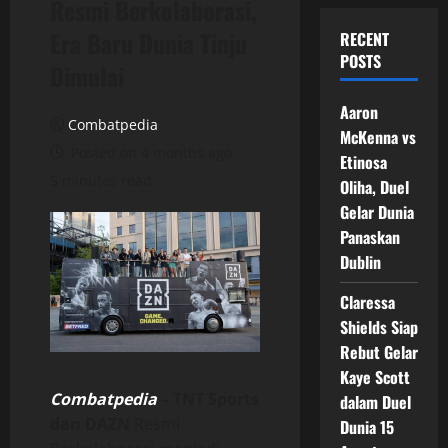
Resmi Berkolaborasi,
Era Baru Dunia Tinju
RECENT
POSTS
Dimulai
Aaron
Combatpedia
McKenna vs
Posted on 4 months ago
Etinosa
5 minutes read
Oliha, Duel
Gelar Dunia
Panaskan
Dublin
Claressa
Shields Siap
Rebut Gelar
Kaye Scott
Combatpedia
–
TNT Sports
dalam Duel
dan DAZN
Resmi
Dunia 15