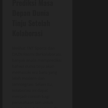
Prediksi Masa
Depan Dunia
Tinju Setelah
Kolaborasi
Melihat TNT Sports dan
DAZN Resmi Berkolaborasi,
banyak analis memprediksi
bahwa dunia tinju akan
memasuki era baru yang
lebih modern dan
terintegrasi. Selain itu,
kolaborasi ini dapat
menjadi contoh bagi
perusahaan lain untuk