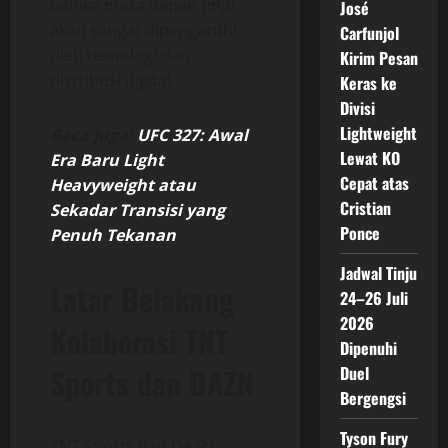
bahwa masa depan tinju
José
akan sangat dipengaruhi
Carfunjol
oleh teknologi dan
Kirim Pesan
distribusi digital.
Keras ke
Divisi
Lightweight
Baca Juga:
UFC 327: Awal
Lewat KO
Era Baru Light
Cepat atas
Heavyweight atau
Cristian
Sekadar Transisi yang
Ponce
Penuh Tekanan
Jadwal Tinju
Latar Belakang
24–26 Juli
2026
Kolaborasi TNT
Dipenuhi
Sports dan DAZN
Duel
Bergengsi
Tyson Fury
TNT Sports dan DAZN