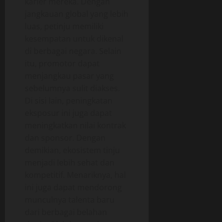
karier mereka. Dengan
jangkauan global yang lebih
luas, petinju memiliki
kesempatan untuk dikenal
di berbagai negara. Selain
itu, promotor dapat
menjangkau pasar yang
sebelumnya sulit diakses.
Di sisi lain, peningkatan
eksposur ini juga dapat
meningkatkan nilai kontrak
dan sponsor. Dengan
demikian, ekosistem tinju
menjadi lebih sehat dan
kompetitif. Menariknya, hal
ini juga dapat mendorong
munculnya talenta baru
dari berbagai belahan