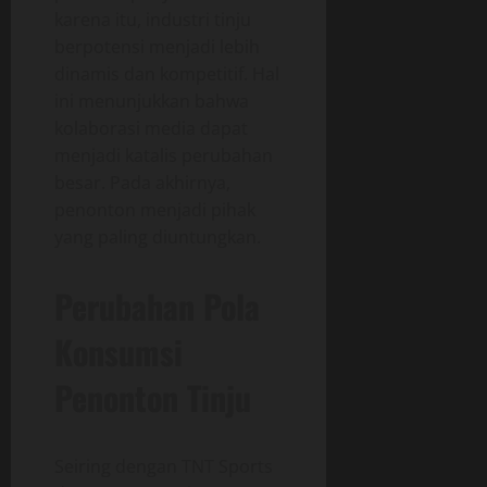
karena itu, industri tinju
berpotensi menjadi lebih
dinamis dan kompetitif. Hal
ini menunjukkan bahwa
kolaborasi media dapat
menjadi katalis perubahan
besar. Pada akhirnya,
penonton menjadi pihak
yang paling diuntungkan.
Perubahan Pola
Konsumsi
Penonton Tinju
Seiring dengan TNT Sports