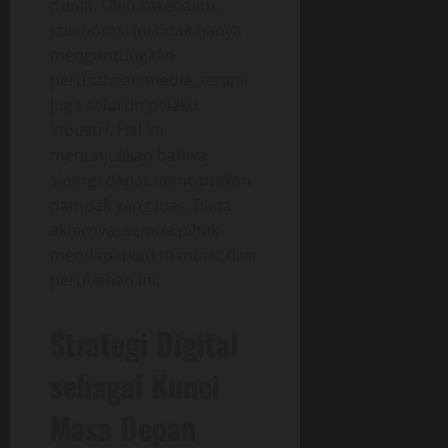
dunia. Oleh karena itu,
kolaborasi ini tidak hanya
menguntungkan
perusahaan media, tetapi
juga seluruh pelaku
industri. Hal ini
menunjukkan bahwa
sinergi dapat menciptakan
dampak yang luas. Pada
akhirnya, semua pihak
mendapatkan manfaat dari
perubahan ini.
Strategi Digital
sebagai Kunci
Masa Depan