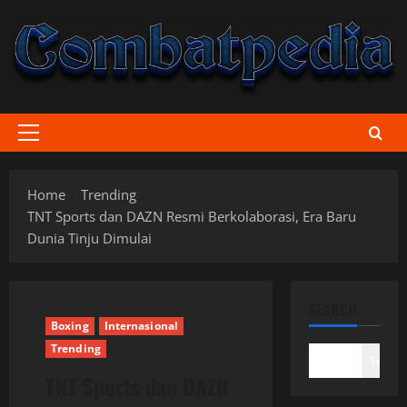
Skip
to
content
Primary
Menu
Home
Trending
TNT Sports dan DAZN Resmi Berkolaborasi, Era Baru
Dunia Tinju Dimulai
SEARCH
Boxing
Internasional
Trending
Search
TNT Sports dan DAZN