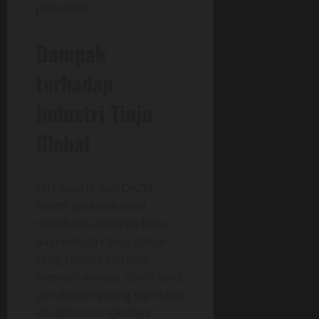
penonton.
Dampak
terhadap
Industri Tinju
Global
TNT Sports dan DAZN
Resmi Berkolaborasi
membawa dampak besar
bagi industri tinju global
yang selama ini terus
mencari inovasi. Salah satu
perubahan paling signifikan
adalah meningkatnya