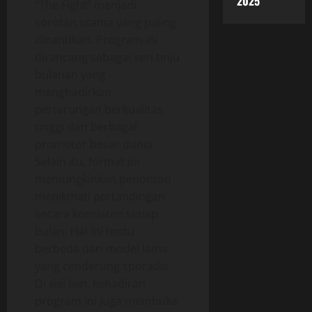
2025
“The Fight” menjadi
sorotan utama yang paling
dinantikan. Program ini
dirancang sebagai seri tinju
bulanan yang
menghadirkan
pertarungan berkualitas
tinggi dari berbagai
promotor besar dunia.
Selain itu, format ini
memungkinkan penonton
menikmati pertandingan
secara konsisten setiap
bulan. Hal ini tentu
berbeda dari model lama
yang cenderung sporadis.
Di sisi lain, kehadiran
program ini juga membuka