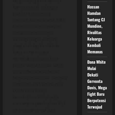
bergantung pada televisi
Hassan
konvensional, sehingga
Hamdan
platform streaming
Tantang CJ
menjadi solusi utama. Oleh
Mundine,
karena itu, keputusan ini
Rivalitas
dapat dilihat sebagai
Keluarga
strategi jangka panjang
Kembali
yang matang. Di sisi lain,
Memanas
kerja sama ini juga
membuka peluang bagi
Dana White
pertumbuhan pasar baru
Mulai
yang sebelumnya belum
Dekati
tergarap maksimal. Dengan
Gervonta
demikian, TNT Sports dan
Davis, Mega
DAZN tidak hanya
Fight Baru
beradaptasi, tetapi juga
Berpotensi
memimpin perubahan. Hal
Terwujud
ini menjadi sinyal kuat