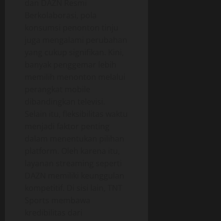
dan DAZN Resmi
Berkolaborasi, pola
konsumsi penonton tinju
juga mengalami perubahan
yang cukup signifikan. Kini,
banyak penggemar lebih
memilih menonton melalui
perangkat mobile
dibandingkan televisi.
Selain itu, fleksibilitas waktu
menjadi faktor penting
dalam menentukan pilihan
platform. Oleh karena itu,
layanan streaming seperti
DAZN memiliki keunggulan
kompetitif. Di sisi lain, TNT
Sports membawa
kredibilitas dari