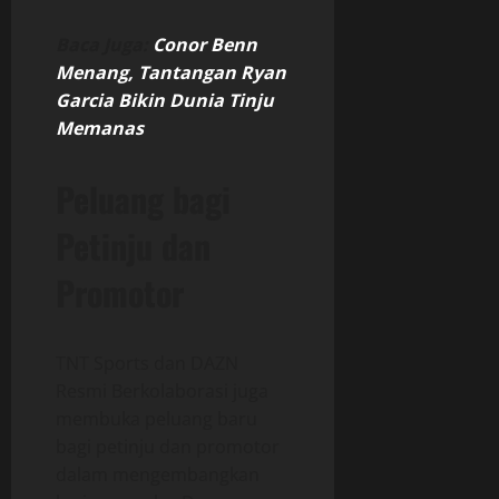
Baca Juga:
Conor Benn
Menang, Tantangan Ryan
Garcia Bikin Dunia Tinju
Memanas
Peluang bagi
Petinju dan
Promotor
TNT Sports dan DAZN
Resmi Berkolaborasi juga
membuka peluang baru
bagi petinju dan promotor
dalam mengembangkan