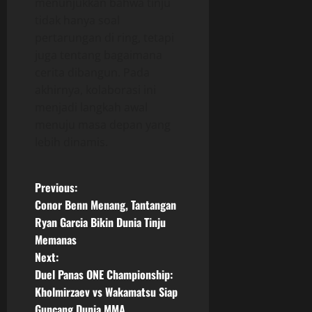
menunjukkan bahwa tinju
tidak hanya soal
pertarungan di ring, tetapi
juga tentang bagaimana
cerita dibangun. Pada
akhirnya, kolaborasi ini
menjadi langkah awal
menuju masa depan yang
lebih dinamis.
P
Previous:
Conor Benn Menang, Tantangan
o
Ryan Garcia Bikin Dunia Tinju
Memanas
s
Next:
t
Duel Panas ONE Championship:
Kholmirzaev vs Wakamatsu Siap
n
Guncang Dunia MMA