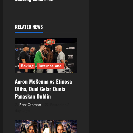
a
v
RELATED NEWS
i
g
a
Boxing
Internasional
t
Aaron McKenna vs Etinosa
i
Oliha, Duel Gelar Dunia
o
Panaskan Dublin
Erez Othman
Posted on 2
n
days ago