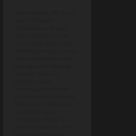
Dalam konteks TNT Sports
dan DAZN Resmi
Berkolaborasi, strategi
digital menjadi elemen
utama yang menentukan
keberhasilan kerja sama ini.
Dunia olahraga kini tidak
bisa lepas dari teknologi
dan data. Selain itu,
platform digital
memungkinkan analisis
perilaku penonton secara
lebih akurat. Oleh karena
itu, konten dapat
disesuaikan dengan
preferensi audiens. Di sisi
lain, inovasi teknologi