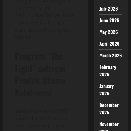
mengarah pada integrasi
platform. Hal ini
July 2026
menunjukkan bahwa masa
June 2026
depan media olahraga
akan lebih terhubung dan
May 2026
fleksibel.
April 2026
Program “The
March 2026
Fight” sebagai
February
2026
Produk Utama
January
Kolaborasi
2026
December
Sebagai bagian dari TNT
2025
Sports dan DAZN Resmi
November
Berkolaborasi, program