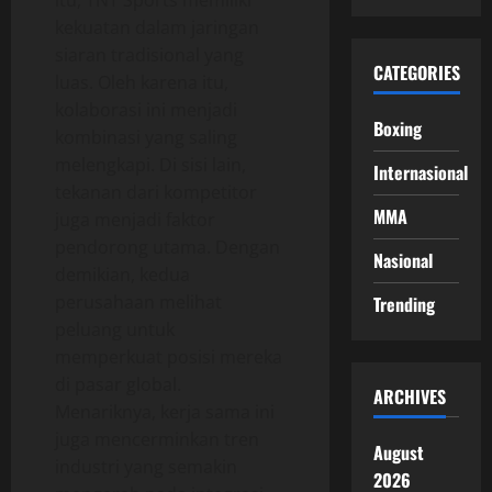
kekuatan dalam jaringan
siaran tradisional yang
CATEGORIES
luas. Oleh karena itu,
kolaborasi ini menjadi
Boxing
kombinasi yang saling
melengkapi. Di sisi lain,
Internasional
tekanan dari kompetitor
MMA
juga menjadi faktor
pendorong utama. Dengan
Nasional
demikian, kedua
perusahaan melihat
Trending
peluang untuk
memperkuat posisi mereka
di pasar global.
ARCHIVES
Menariknya, kerja sama ini
juga mencerminkan tren
August
industri yang semakin
2026