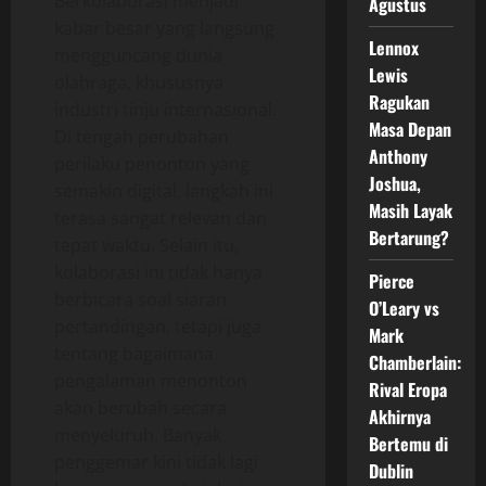
Berkolaborasi menjadi
Agustus
kabar besar yang langsung
Lennox
mengguncang dunia
Lewis
olahraga, khususnya
Ragukan
industri tinju internasional.
Masa Depan
Di tengah perubahan
Anthony
perilaku penonton yang
Joshua,
semakin digital, langkah ini
Masih Layak
terasa sangat relevan dan
Bertarung?
tepat waktu. Selain itu,
kolaborasi ini tidak hanya
Pierce
berbicara soal siaran
O’Leary vs
pertandingan, tetapi juga
Mark
tentang bagaimana
Chamberlain:
pengalaman menonton
Rival Eropa
akan berubah secara
Akhirnya
menyeluruh. Banyak
Bertemu di
penggemar kini tidak lagi
Dublin