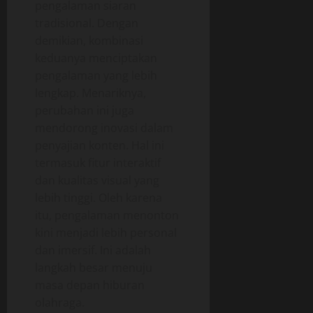
pengalaman siaran
tradisional. Dengan
demikian, kombinasi
keduanya menciptakan
pengalaman yang lebih
lengkap. Menariknya,
perubahan ini juga
mendorong inovasi dalam
penyajian konten. Hal ini
termasuk fitur interaktif
dan kualitas visual yang
lebih tinggi. Oleh karena
itu, pengalaman menonton
kini menjadi lebih personal
dan imersif. Ini adalah
langkah besar menuju
masa depan hiburan
olahraga.