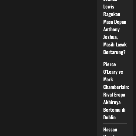
Ring
Lewis
Internasional
di
Ragukan
Fist
of
Masa Depan
Fury
10
Anthony
Joshua,
Masih Layak
Bertarung?
Pierce
O’Leary vs
Mark
Chamberlain:
Rival Eropa
Akhirnya
Bertemu di
Dublin
Hassan