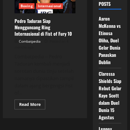
POSTS
Boxing
Internasional
Aaron
Pedro Taduran Siap
McKenna vs
Mengguncang Ring
Etinosa
Internasional di Fist of Fury 10
Oliha, Duel
Combatpedia
Posted on 4
Gelar Dunia
months ago
Panaskan
Combatpedia – Pedro
Dublin
Taduran kembali menjadi
sorotan dunia tinju setelah
Claressa
namanya dipastikan tampil
Shields Siap
dalam ajang bergengsi Fist
Rebut Gelar
of...
Kaye Scott
dalam Duel
Read
Read More
more
Dunia 15
about
Pedro
Agustus
Taduran
Siap
Lennox
Mengguncang