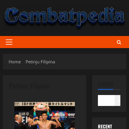
Skip
to
content
Primary
Menu
Home
Petinju Filipina
Petinju Filipina
SEARCH
Search
RECENT