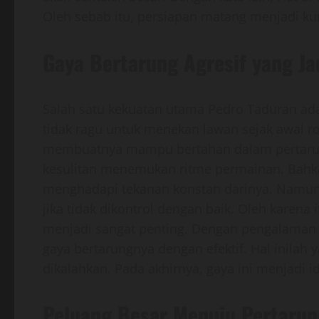
Oleh sebab itu, persiapan matang menjadi ku
Gaya Bertarung Agresif yang Jad
Salah satu kekuatan utama Pedro Taduran adal
tidak ragu untuk menekan lawan sejak awal ron
membuatnya mampu bertahan dalam pertarung
kesulitan menemukan ritme permainan. Bahka
menghadapi tekanan konstan darinya. Namun de
jika tidak dikontrol dengan baik. Oleh karen
menjadi sangat penting. Dengan pengalaman
gaya bertarungnya dengan efektif. Hal inilah
dikalahkan. Pada akhirnya, gaya ini menjadi i
Peluang Besar Menuju Pertarun