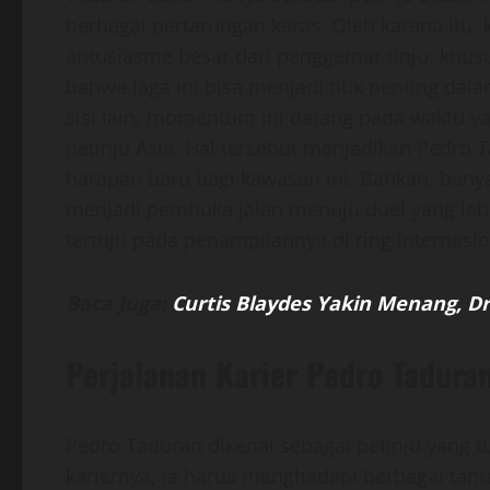
berbagai pertarungan keras. Oleh karena itu,
antusiasme besar dari penggemar tinju, khusus
bahwa laga ini bisa menjadi titik penting dalam
sisi lain, momentum ini datang pada waktu ya
petinju Asia. Hal tersebut menjadikan Pedro
harapan baru bagi kawasan ini. Bahkan, bany
menjadi pembuka jalan menuju duel yang leb
tertuju pada penampilannya di ring internasio
Baca Juga:
Curtis Blaydes Yakin Menang, Dr
Perjalanan Karier Pedro Tadura
Pedro Taduran dikenal sebagai petinju yang t
kariernya, ia harus menghadapi berbagai ta