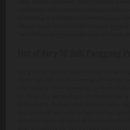
setia. Namun demikian, Pedro Taduran dikena
menjadikan beban tersebut sebagai motivasi u
bertanding di berbagai level membuatnya se
tekanan besar tersebut tidak menjadi pengh
Hal inilah yang membedakan petinju hebat de
Fist of Fury 10 Jadi Panggung 
Ajang Fist of Fury 10 bukan sekadar pertand
Pedro Taduran. Event ini menghadirkan berbaga
internasional. Oleh karena itu, performa Ta
ini. Selain itu, pertandingan ini menjadi aj
berkembang. Banyak pihak menilai bahwa laga in
hasil pertandingan akan sangat mempengaruh
dominan, maka namanya akan semakin diperhi
akan semakin besar. Dengan kata lain, Fist of