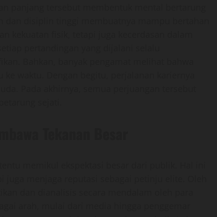
anan panjang tersebut membentuk mental bertarung
ihan dan disiplin tinggi membuatnya mampu bertahan
kan kekuatan fisik, tetapi juga kecerdasan dalam
tiap pertandingan yang dijalani selalu
ifikan. Bahkan, banyak pengamat melihat bahwa
 ke waktu. Dengan begitu, perjalanan kariernya
muda. Pada akhirnya, semua perjuangan tersebut
etarung sejati.
embawa Tekanan Besar
ntu memikul ekspektasi besar dari publik. Hal ini
 juga menjaga reputasi sebagai petinju elite. Oleh
tikan dan dianalisis secara mendalam oleh para
agai arah, mulai dari media hingga penggemar