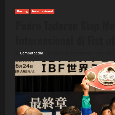
Boxing
Internasional
Pedro Taduran Siap M
Internasional di Fist o
Combatpedia
Posted on 4 months ago
6 minutes