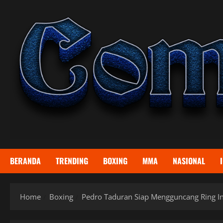
Skip
to
content
BERANDA
TRENDING
BOXING
MMA
NASIONAL
Home
Boxing
Pedro Taduran Siap Mengguncang Ring Int