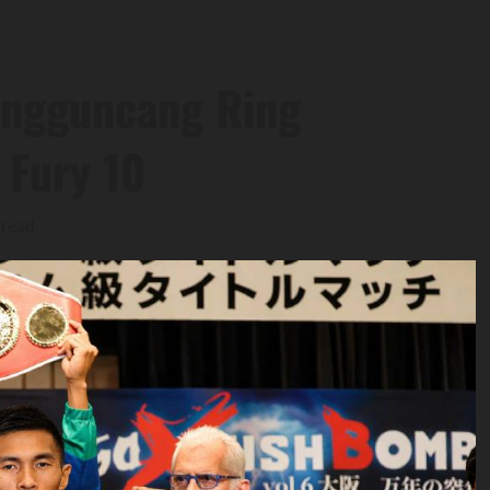
engguncang Ring
f Fury 10
 read