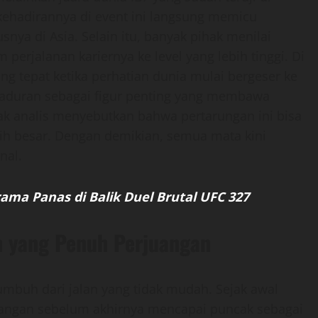
 kehadirannya di event ini langsung memicu
nya di Asia. Selain itu, banyak pihak menilai
 perjalanan kariernya ke level yang lebih tinggi. Di
ng tepat ketika perhatian dunia mulai bergeser ke
 Taduran sebagai figur penting yang membawa
ak analis menyebutkan bahwa pertarungan ini bisa
ih besar. Dengan demikian, semua mata kini
nal.
ama Panas di Balik Duel Brutal UFC 327
n yang Penuh Perjuangan
umbuh dari jalan yang tidak mudah. Sejak awal
ntangan sebelum akhirnya mencapai puncak sebagai