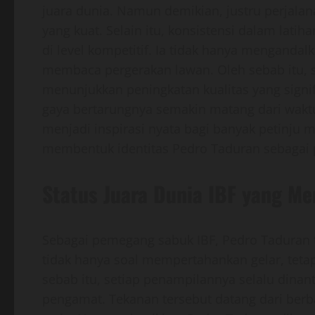
juara dunia. Namun demikian, justru perjal
yang kuat. Selain itu, konsistensi dalam lat
di level kompetitif. Ia tidak hanya mengandal
membaca pergerakan lawan. Oleh sebab itu, se
menunjukkan peningkatan kualitas yang sign
gaya bertarungnya semakin matang dari waktu
menjadi inspirasi nyata bagi banyak petinju 
membentuk identitas Pedro Taduran sebagai p
Status Juara Dunia IBF yang M
Sebagai pemegang sabuk IBF, Pedro Taduran te
tidak hanya soal mempertahankan gelar, tetapi
sebab itu, setiap penampilannya selalu dinan
pengamat. Tekanan tersebut datang dari berb