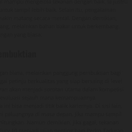
l mampu mengelola tekanan dengan baik. Ia justru
ntuk tampil lebih baik. Selain itu, pengalaman
makin matang secara mental. Dengan demikian,
alang, melainkan bahan bakar untuk berkembang.
ngan yang biasa.
Pembuktian
ingan biasa, melainkan panggung pembuktian bagi
i petinju berkualitas yang siap bersaing di level
duran akan menjadi sorotan utama dalam kompetisi
ang evaluasi sejauh mana kemampuannya
i bisa menjadi titik balik kariernya. Di sisi lain,
i peluangnya di masa depan. Jika mampu tampil
tungkan. Namun demikian, jika gagal, tekanan
 Fury 10 menjadi ujian penting bagi Pedro Taduran.