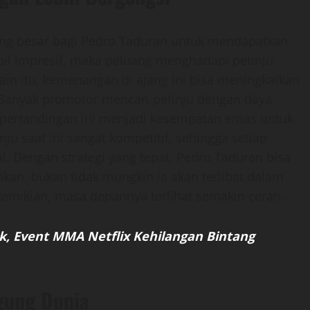
ang besar bagi Pedro Taduran untuk mendapatkan
pil impresif, maka peluang menghadapi petinju
lain itu, kemenangan di ajang ini bisa meningkatkan
. Banyak promotor mencari petinju dengan daya
u, pertandingan ini menjadi kesempatan emas untuk
nju saat ini sangat kompetitif, sehingga setiap
 Dengan strategi yang tepat, Pedro Taduran bisa
kan, bukan tidak mungkin ia akan terlibat dalam
demikian, masa depannya terlihat semakin cerah.
, Event MMA Netflix Kehilangan Bintang
gung Dunia