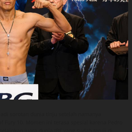
di sorotan dunia tinju setelah namanya
of Fury 10. Momen ini terasa spesial karena Pedro
elainkan juara dunia IBF yang sudah teruji di