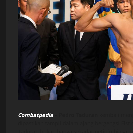
Combatpedia
–
Pedro Taduran
kembali menja
dipastikan tampil dalam ajang bergengsi Fist 
Taduran bukan hanya sekadar petinju biasa, m