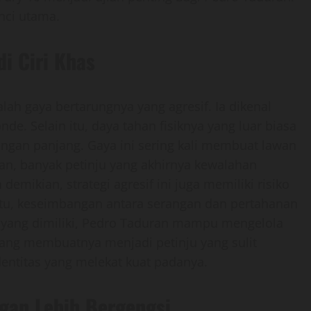
nci utama.
i Ciri Khas
ah gaya bertarungnya yang agresif. Ia dikenal
de. Selain itu, daya tahan fisiknya yang luar biasa
an panjang. Gaya ini sering kali membuat lawan
n, banyak petinju yang akhirnya kewalahan
mikian, strategi agresif ini juga memiliki risiko
a itu, keseimbangan antara serangan dan pertahanan
 yang dimiliki, Pedro Taduran mampu mengelola
 yang membuatnya menjadi petinju yang sulit
dentitas yang melekat kuat padanya.
gan Lebih Bergengsi