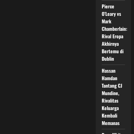
Penggemar
Pierce
MMA
Mulai
O’Leary vs
Penasaran
dengan
Mark
Gaya
Bertarung
Chamberlain:
Berbeda
Rival Eropa
Akhirnya
Bertemu di
Dublin
Hassan
Hamdan
Tantang CJ
Mundine,
Rivalitas
Keluarga
Kembali
Memanas