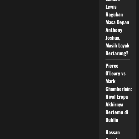
Resmi
Lewis
Tayang
26
Ragukan
Agustus
2026
Masa Depan
di
Vidio,
Anthony
Dunia
Joshua,
Boxing
Indonesia
Masih Layak
Mulai
Heboh
Bertarung?
Pierce
O’Leary vs
Mark
Chamberlain:
Rival Eropa
Akhirnya
Bertemu di
Dublin
Hassan