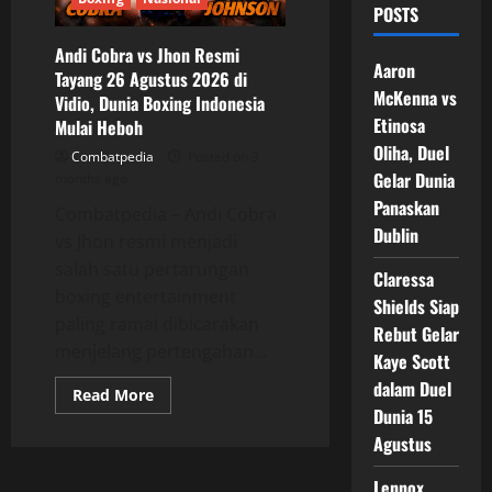
POSTS
Andi Cobra vs Jhon Resmi
Aaron
Tayang 26 Agustus 2026 di
McKenna vs
Vidio, Dunia Boxing Indonesia
Etinosa
Mulai Heboh
Oliha, Duel
Combatpedia
Posted on 3
Gelar Dunia
months ago
Panaskan
Combatpedia – Andi Cobra
Dublin
vs Jhon resmi menjadi
salah satu pertarungan
Claressa
boxing entertainment
Shields Siap
paling ramai dibicarakan
Rebut Gelar
menjelang pertengahan...
Kaye Scott
dalam Duel
Read
Read More
more
Dunia 15
about
Andi
Agustus
Cobra
vs
Lennox
Jhon