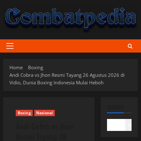
Skip
to
content
Primary
Menu
Home
Boxing
Andi Cobra vs Jhon Resmi Tayang 26 Agustus 2026 di
Vidio, Dunia Boxing Indonesia Mulai Heboh
SEARCH
Boxing
Nasional
Andi Cobra vs Jhon
Search
Resmi Tayang 26