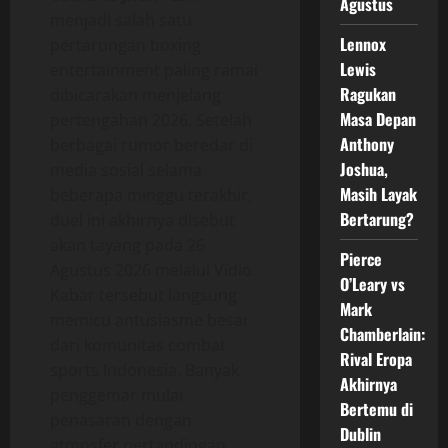
Agustus
menjadi salah satu
Lennox
pertarungan boxing
Lewis
entertainment paling ramai
Ragukan
dibicarakan menjelang
Masa Depan
pertengahan 2026. Setelah
Anthony
berbagai rumor beredar di
Joshua,
media sosial selama
Masih Layak
beberapa minggu terakhir,
Bertarung?
duel ini akhirnya disebut
akan tayang pada 26
Pierce
Agustus 2026 melalui Vidio.
O’Leary vs
Kabar tersebut langsung
Mark
memicu antusiasme besar
Chamberlain:
dari komunitas combat
Rival Eropa
sports Indonesia. Banyak
Akhirnya
penggemar mulai
Bertemu di
penasaran dengan
Dublin
atmosfer pertandingan