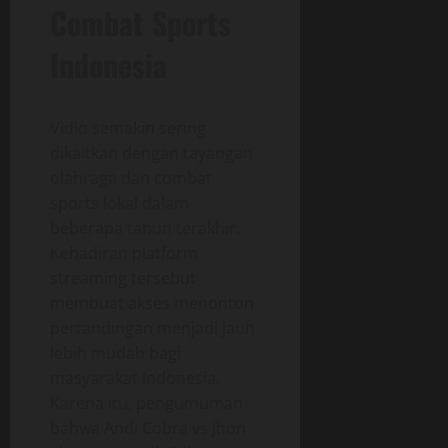
Combat Sports
Indonesia
Vidio semakin sering
dikaitkan dengan tayangan
olahraga dan combat
sports lokal dalam
beberapa tahun terakhir.
Kehadiran platform
streaming tersebut
membuat akses menonton
pertandingan menjadi jauh
lebih mudah bagi
masyarakat Indonesia.
Karena itu, pengumuman
bahwa Andi Cobra vs Jhon