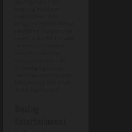
akan tayang di Vidio
langsung mendapat
respons besar dari
pengguna internet. Banyak
penggemar merasa event
seperti ini kini lebih mudah
dinikmati dibanding era
televisi konvensional
sebelumnya. Selain itu,
streaming digital juga
membantu pertandingan
lokal menjadi lebih cepat
viral di media sosial.
Boxing
Entertainment