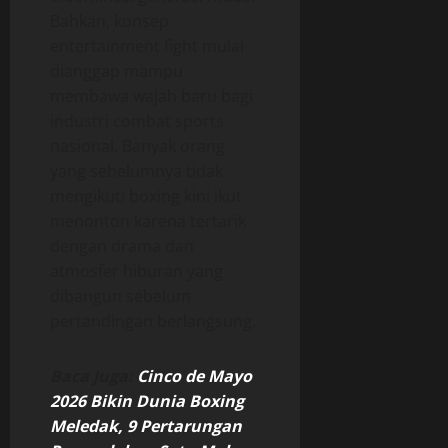
Bahkan, konsep
entertainment fight mulai
dianggap mampu
membawa wajah baru bagi
industri combat sports
nasional. Banyak orang
yang sebelumnya tidak
mengikuti boxing kini ikut
menonton karena tertarik
dengan drama dan
atmosfer hiburan yang
dibangun sebelum
pertandingan berlangsung.
Baca Juga:
Cinco de Mayo
2026 Bikin Dunia Boxing
Meledak, 9 Pertarungan