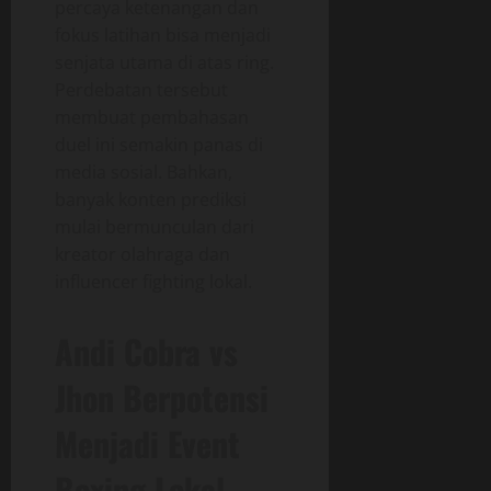
percaya ketenangan dan
fokus latihan bisa menjadi
senjata utama di atas ring.
Perdebatan tersebut
membuat pembahasan
duel ini semakin panas di
media sosial. Bahkan,
banyak konten prediksi
mulai bermunculan dari
kreator olahraga dan
influencer fighting lokal.
Andi Cobra vs
Jhon Berpotensi
Menjadi Event
Boxing Lokal