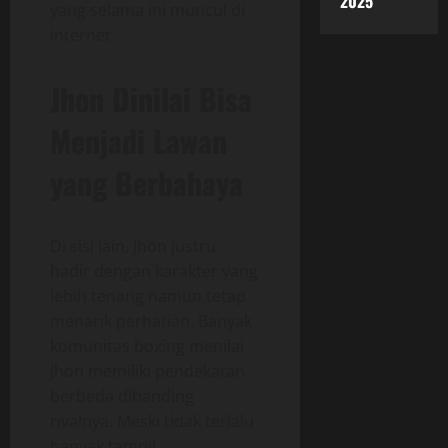
2025
yang selama ini muncul di
internet.
Jhon Dinilai Bisa
Menjadi Lawan
yang Berbahaya
Di sisi lain, Jhon justru
hadir dengan karakter yang
lebih tenang namun tetap
menarik perhatian. Banyak
komunitas boxing menilai
Jhon memiliki pendekatan
berbeda dibanding
rivalnya. Meski tidak terlalu
banyak tampil