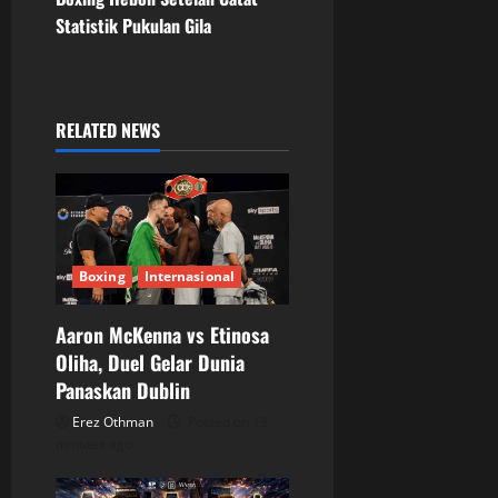
n
Statistik Pukulan Gila
a
v
RELATED NEWS
i
g
a
Boxing
Internasional
t
Aaron McKenna vs Etinosa
i
Oliha, Duel Gelar Dunia
o
Panaskan Dublin
Erez Othman
Posted on 13
n
minutes ago