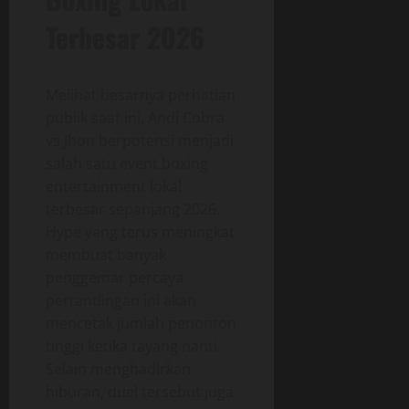
Terbesar 2026
Melihat besarnya perhatian
publik saat ini, Andi Cobra
vs Jhon berpotensi menjadi
salah satu event boxing
entertainment lokal
terbesar sepanjang 2026.
Hype yang terus meningkat
membuat banyak
penggemar percaya
pertandingan ini akan
mencetak jumlah penonton
tinggi ketika tayang nanti.
Selain menghadirkan
hiburan, duel tersebut juga