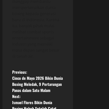
dianggap membantu
memperkenalkan dunia
boxing kepada generasi
baru di Indonesia. Karena
itu, banyak pihak mulai
melihat combat sports
entertainment sebagai
industri yang memiliki
masa depan sangat besar
di tanah air.
P
Previous:
Cinco de Mayo 2026 Bikin Dunia
o
Boxing Meledak, 9 Pertarungan
Panas dalam Satu Malam
s
Next:
t
Ismael Flores Bikin Dunia
Boxing Heboh Setelah Catat