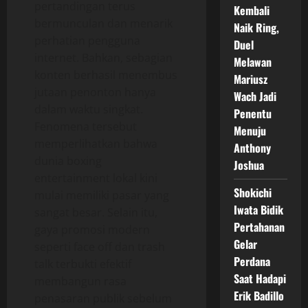
pertandingan terus
Kembali
bermunculan dan menarik
Naik Ring,
perhatian pengguna
Duel
internet. Bahkan, sebagian
Melawan
konten berhasil menembus
Mariusz
jutaan penonton hanya
Wach Jadi
dalam waktu singkat.
Penentu
Fenomena tersebut
Menuju
memperlihatkan bahwa
Anthony
dunia boxing
Joshua
entertainment lokal kini
Shokichi
mulai memiliki pasar yang
Iwata Bidik
sangat besar. Selain itu,
Pertahanan
gaya promosi modern
Gelar
seperti face off dan trash
Perdana
talk terbukti efektif
Saat Hadapi
membangun rasa
Erik Badillo
penasaran publik sebelum