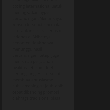
lama digunakan di dunia
boxing internasional untuk
meningkatkan hype
pertandingan. Menariknya,
konsep tersebut kini mulai
diterapkan secara serius di
Indonesia. Akibatnya,
penonton tidak hanya
menunggu hasil
pertandingan, tetapi juga
menikmati perjalanan
rivalitas sebelum duel
berlangsung. Hal tersebut
membuat antusiasme
publik meningkat jauh lebih
cepat dibanding promosi
olahraga tradisional biasa.