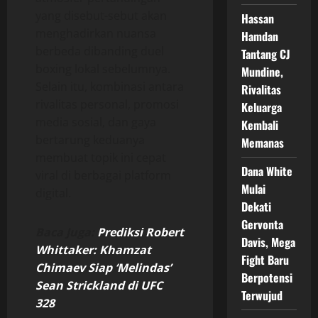
yang disebut-sebut akan
Hassan
menghadirkan nuansa
Hamdan
berbeda dibanding duel
Tantang CJ
boxing lokal sebelumnya.
Mundine,
Selain itu, kombinasi antara
Rivalitas
rivalitas personal, promosi
Keluarga
media sosial, dan gaya
Kembali
bertarung keduanya
Memanas
membuat topik ini cepat
Dana White
viral di berbagai platform
Mulai
digital.
Dekati
Gervonta
Baca Juga:
Prediksi Robert
Davis, Mega
Whittaker: Khamzat
Fight Baru
Chimaev Siap ‘Melindas’
Berpotensi
Sean Strickland di UFC
Terwujud
328