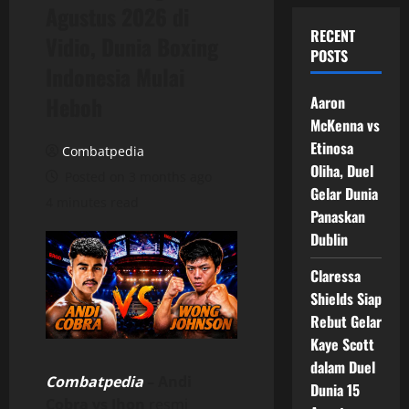
Agustus 2026 di
RECENT
Vidio, Dunia Boxing
POSTS
Indonesia Mulai
Heboh
Aaron
McKenna vs
Etinosa
Combatpedia
Oliha, Duel
Posted on 3 months ago
Gelar Dunia
4 minutes read
Panaskan
Dublin
Claressa
Shields Siap
Rebut Gelar
Kaye Scott
dalam Duel
Combatpedia
–
Andi
Dunia 15
Cobra vs Jhon
resmi