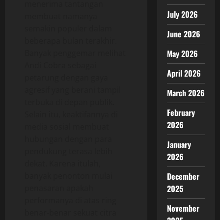
menerima tantangan
July 2026
membuat namanya
semakin populer dalam
June 2026
beberapa bulan terakhir.
Banyak penggemar melihat
May 2026
Andi Cobra sebagai
April 2026
petarung dengan gaya
agresif yang berani tampil
March 2026
terbuka di depan publik.
February
Selain itu, keaktifannya di
2026
media sosial membuat
hubungan dengan para
January
pendukung terasa lebih
2026
dekat. Karena itulah,
banyak penonton mulai
December
penasaran apakah
2025
performanya di atas ring
November
benar-benar sekuat citra