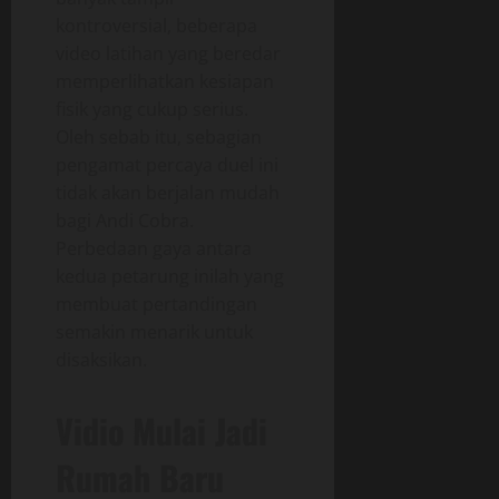
kontroversial, beberapa
video latihan yang beredar
memperlihatkan kesiapan
fisik yang cukup serius.
Oleh sebab itu, sebagian
pengamat percaya duel ini
tidak akan berjalan mudah
bagi Andi Cobra.
Perbedaan gaya antara
kedua petarung inilah yang
membuat pertandingan
semakin menarik untuk
disaksikan.
Vidio Mulai Jadi
Rumah Baru