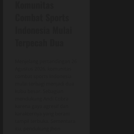
Komunitas
Combat Sports
Indonesia Mulai
Terpecah Dua
Menjelang pertandingan 26
Agustus 2026, komunitas
combat sports Indonesia
mulai terbagi menjadi dua
kubu besar. Sebagian
mendukung Andi Cobra
karena gaya agresif dan
karakternya yang berani
tampil terbuka. Sementara
itu, pendukung Jhon