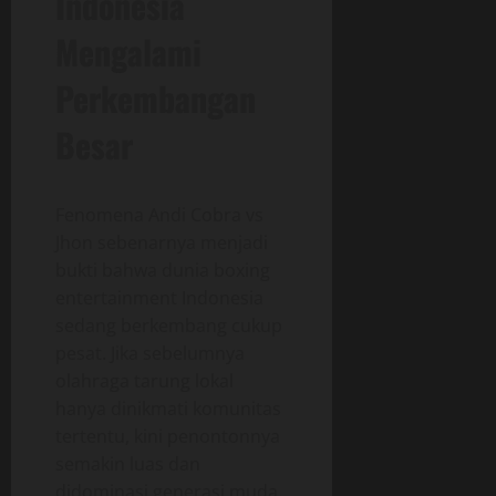
Indonesia
Mengalami
Perkembangan
Besar
Fenomena Andi Cobra vs
Jhon sebenarnya menjadi
bukti bahwa dunia boxing
entertainment Indonesia
sedang berkembang cukup
pesat. Jika sebelumnya
olahraga tarung lokal
hanya dinikmati komunitas
tertentu, kini penontonnya
semakin luas dan
didominasi generasi muda.