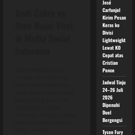
José
Andi Cobra vs
Carfunjol
Kirim Pesan
Jhon Mulai Viral
Keras ke
Divisi
di Media Sosial
Lightweight
Indonesia
Lewat KO
Cepat atas
Cristian
Dalam beberapa hari
Ponce
terakhir, Andi Cobra vs
Jadwal Tinju
Jhon menjadi salah satu
24–26 Juli
topik combat sports yang
2026
paling sering muncul di
Dipenuhi
TikTok dan YouTube
Duel
Indonesia. Potongan video
Bergengsi
latihan, komentar panas,
hingga prediksi
Tyson Fury