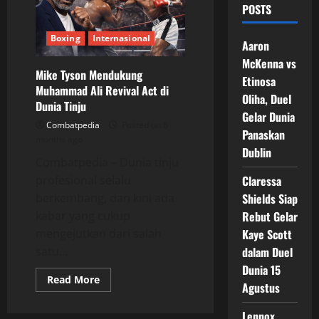
POSTS
Boxing
Internasional
Aaron
McKenna vs
Mike Tyson Mendukung
Etinosa
Muhammad Ali Revival Act di
Oliha, Duel
Dunia Tinju
Gelar Dunia
Combatpedia
Posted on 6
Panaskan
months ago
Dublin
Combatpedia – Dunia tinju
profesional selalu
Claressa
berkembang, dan kini ada
Shields Siap
kabar yang cukup
Rebut Gelar
mengejutkan dari salah
Kaye Scott
satu...
dalam Duel
Dunia 15
Read
Read More
Agustus
more
about
Mike
Lennox
Tyson