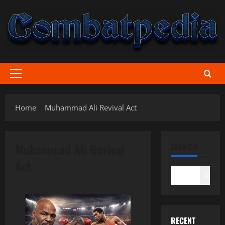
Skip
to
content
Primary
Menu
Home
Muhammad Ali Revival Act
Muhammad Ali Revival
SEARCH
Act
Search
RECENT