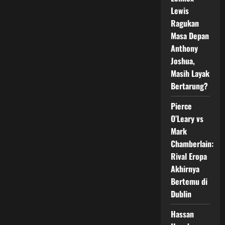
Mendukung
Lewis
Muhammad
Ali
Ragukan
Revival
Masa Depan
Act
di
Anthony
Dunia
Tinju
Joshua,
Masih Layak
Bertarung?
Pierce
O’Leary vs
Mark
Chamberlain:
Rival Eropa
Akhirnya
Bertemu di
Dublin
Hassan