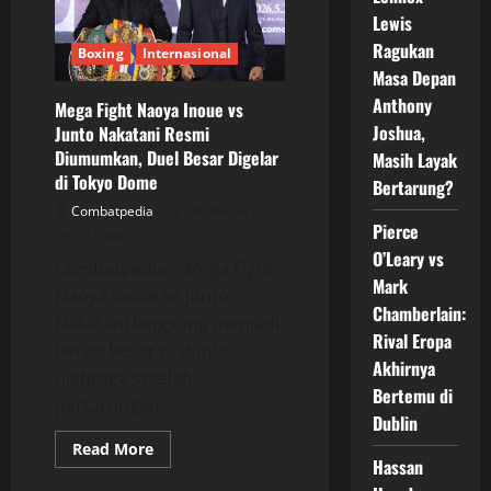
yang
Lewis
Mengguncang
Dunia
Ragukan
Boxing
Internasional
Tinju
Masa Depan
Anthony
Mega Fight Naoya Inoue vs
Joshua,
Junto Nakatani Resmi
Diumumkan, Duel Besar Digelar
Masih Layak
di Tokyo Dome
Bertarung?
Combatpedia
Posted on 5
Pierce
months ago
O’Leary vs
Combatpedia – Mega Fight
Mark
Naoya Inoue vs Junto
Chamberlain:
Nakatani langsung menjadi
Rival Eropa
berita besar di dunia
Akhirnya
olahraga setelah
Bertemu di
pertarungan...
Dublin
Read
Read More
more
Hassan
about