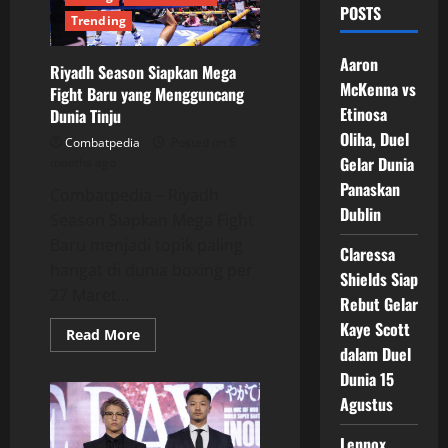
POSTS
Trending
Aaron
Riyadh Season Siapkan Mega
McKenna vs
Fight Baru yang Mengguncang
Etinosa
Dunia Tinju
Oliha, Duel
Combatpedia
Posted on 5
Gelar Dunia
months ago
Panaskan
Combatpedia – Riyadh
Dublin
Season Siapkan Mega Fight
Baru menjadi topik paling
Claressa
hangat di dunia boxing per
Shields Siap
27 Maret...
Rebut Gelar
Kaye Scott
Read
Read More
more
dalam Duel
about
Riyadh
Dunia 15
Season
Agustus
Siapkan
Mega
Fight
Lennox
Baru