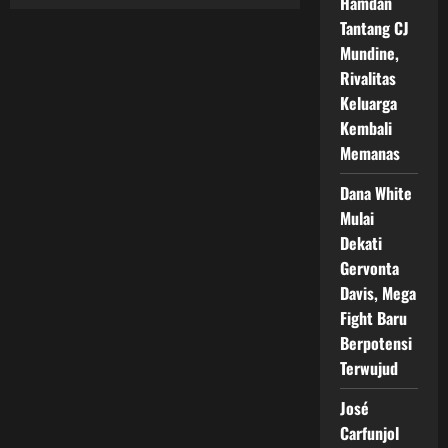
Hamdan
Mega
Fight
Tantang CJ
Naoya
Inoue
Mundine,
vs
Junto
Rivalitas
Nakatani
Resmi
Keluarga
Diumumkan,
Kembali
Duel
Besar
Memanas
Digelar
di
Tokyo
Dana White
Dome
Mulai
Dekati
Gervonta
Davis, Mega
Fight Baru
Berpotensi
Terwujud
José
Carfunjol