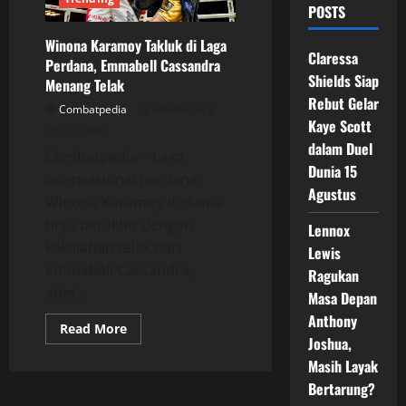
POSTS
Winona Karamoy Takluk di Laga
Claressa
Perdana, Emmabell Cassandra
Shields Siap
Menang Telak
Rebut Gelar
Combatpedia
Posted on 3
Kaye Scott
months ago
dalam Duel
Combatpedia – Laga
Dunia 15
internasional perdana
Agustus
Winona Karamoy di dunia
tinju berakhir dengan
Lennox
kekalahan telak dari
Lewis
Emmabell Cassandra,
Ragukan
atlet...
Masa Depan
Anthony
Read
Read More
more
Joshua,
about
Masih Layak
Winona
Karamoy
Bertarung?
Takluk
di