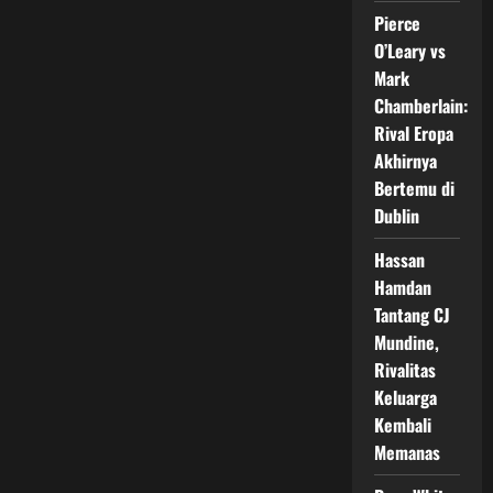
Laga
Pierce
Perdana,
Emmabell
O’Leary vs
Cassandra
Menang
Mark
Telak
Chamberlain:
Rival Eropa
Akhirnya
Bertemu di
Dublin
Hassan
Hamdan
Tantang CJ
Mundine,
Rivalitas
Keluarga
Kembali
Memanas