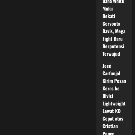
Dana White
Mulai
Dekati
Gervonta
Davis, Mega
Fight Baru
Berpotensi
Terwujud
José
Carfunjol
Kirim Pesan
Keras ke
Divisi
Lightweight
Lewat KO
Cepat atas
Cristian
Ponce