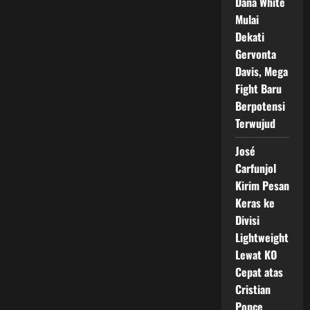
Dana White
Mulai
Dekati
Gervonta
Davis, Mega
Fight Baru
Berpotensi
Terwujud
José
Carfunjol
Kirim Pesan
Keras ke
Divisi
Lightweight
Lewat KO
Cepat atas
Cristian
Ponce