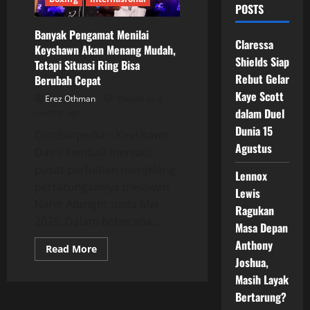
POSTS
Banyak Pengamat Menilai
Claressa
Keyshawn Akan Menang Mudah,
Shields Siap
Tetapi Situasi Ring Bisa
Rebut Gelar
Berubah Cepat
Kaye Scott
Erez Othman
Posted on 3
dalam Duel
months ago
Dunia 15
Combatpedia – Keyshawn
Agustus
Davis kembali menjadi
pusat perhatian menjelang
Lennox
pertarungannya melawan
Lewis
Nahir Albright pada Mei
Ragukan
2026. Dalam beberapa...
Masa Depan
Anthony
Read
Read More
more
Joshua,
about
Banyak
Masih Layak
Pengamat
Bertarung?
Menilai
Keyshawn