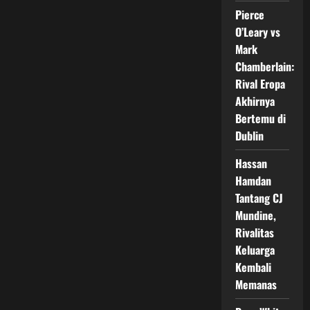
Akan
Pierce
Menang
Mudah,
O’Leary vs
Tetapi
Situasi
Mark
Ring
Bisa
Chamberlain:
Berubah
Rival Eropa
Cepat
Akhirnya
Bertemu di
Dublin
Hassan
Hamdan
Tantang CJ
Mundine,
Rivalitas
Keluarga
Kembali
Memanas