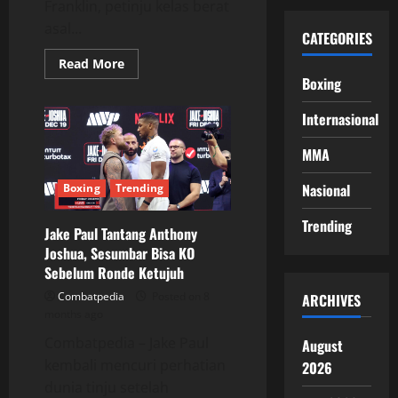
Franklin, petinju kelas berat
asal...
CATEGORIES
Read
Read More
more
Boxing
about
Jermaine
Franklin
Internasional
Waspadai
Bias
Penilaian
MMA
Wasit
dalam
Pertarungan
Nasional
Boxing
Trending
Melawan
Moses
Trending
Itauma
Jake Paul Tantang Anthony
Joshua, Sesumbar Bisa KO
Sebelum Ronde Ketujuh
Combatpedia
Posted on 8
ARCHIVES
months ago
Combatpedia – Jake Paul
August
kembali mencuri perhatian
2026
dunia tinju setelah