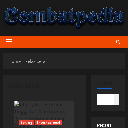
Skip
to
content
Primary
Menu
Home
kelas berat
kelas berat
SEARCH
Search
Boxing
Internasional
RECENT