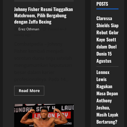
POSTS
Johnny Fisher Resmi Tinggalkan
Matchroom, Pilih Bergabung
Claressa
dengan Zuffa Boxing
Shields Siap
Erez Othman
Posted on 3
Rebut Gelar
weeks ago
Kaye Scott
Combatpedia – Johnny
dalam Duel
Fisher kembali menjadi
Dunia 15
sorotan dunia tinju setelah
Agustus
mengumumkan keputusan
Lennox
besar dalam karier
Lewis
profesionalnya. Pada 14...
Ragukan
Read
Read More
Masa Depan
more
about
Anthony
Johnny
Fisher
Joshua,
Resmi
Masih Layak
Tinggalkan
Matchroom,
Bertarung?
Pilih
Bergabung