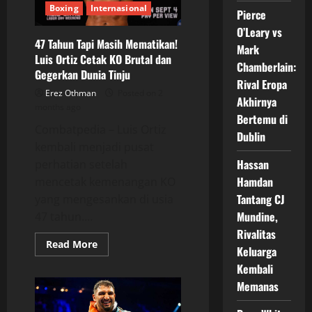
dengan
Boxing
Internasional
Pierce
Zuffa
Boxing
O’Leary vs
47 Tahun Tapi Masih Mematikan!
Mark
Luis Ortiz Cetak KO Brutal dan
Chamberlain:
Gegerkan Dunia Tinju
Rival Eropa
Erez Othman
Posted on 2
Akhirnya
months ago
Bertemu di
Combatpedia – Luis Ortiz
Dublin
kembali menjadi pusat
Hassan
perhatian setelah
Hamdan
mencetak kemenangan KO
Tantang CJ
yang mengesankan di usia
Mundine,
47 tahun....
Rivalitas
Read
Read More
Keluarga
more
about
Kembali
47
Tahun
Memanas
Tapi
Masih
Mematikan!