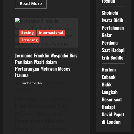
Joshua
Read
Read More
more
about
Shokichi
Jadwal
Iwata Bidik
Fight
Besar
Pertahanan
23–
25
Boxing
Internasional
Gelar
April
Trending
2026
Perdana
Jadi
Penentu
Saat Hadapi
Peta
Jermaine Franklin Waspadai Bias
Erik Badillo
Kekuatan
Penilaian Wasit dalam
Dunia
Tinju
Pertarungan Melawan Moses
Harlem
Itauma
Eubank
Combatpedia
Posted on 5
Bidik
months ago
Langkah
Combatpedia – Jermaine
Besar saat
Franklin Waspadai Bias
Hadapi
Penilaian Wasit dalam
David Papot
Pertarungan Melawan
di London
Moses ItaumaJermaine