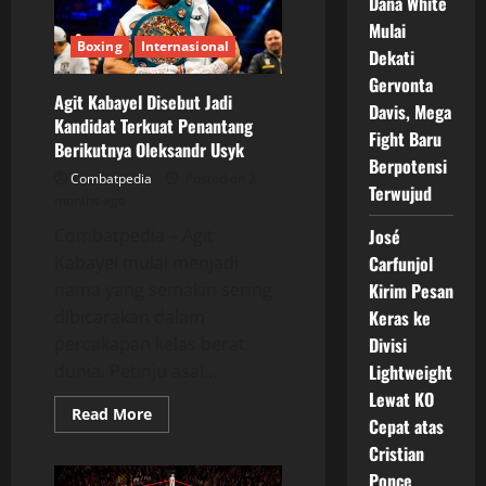
Dana White
Luis
Mulai
Ortiz
Cetak
Boxing
Internasional
Dekati
KO
Brutal
Gervonta
dan
Agit Kabayel Disebut Jadi
Gegerkan
Davis, Mega
Dunia
Kandidat Terkuat Penantang
Tinju
Fight Baru
Berikutnya Oleksandr Usyk
Berpotensi
Combatpedia
Posted on 2
Terwujud
months ago
Combatpedia – Agit
José
Kabayel mulai menjadi
Carfunjol
nama yang semakin sering
Kirim Pesan
dibicarakan dalam
Keras ke
percakapan kelas berat
Divisi
dunia. Petinju asal...
Lightweight
Lewat KO
Read
Read More
Cepat atas
more
about
Cristian
Agit
Kabayel
Ponce