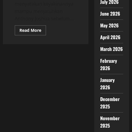
July 2026
menyatakan keyakinannya
mampu menjatuhkan
June 2026
Anthony Joshua sebelum...
May 2026
Read
Read More
more
April 2026
about
Jake
Paul
March 2026
Tantang
Anthony
Joshua,
February
Sesumbar
Bisa
2026
KO
Sebelum
January
Ronde
Ketujuh
2026
December
2025
November
2025