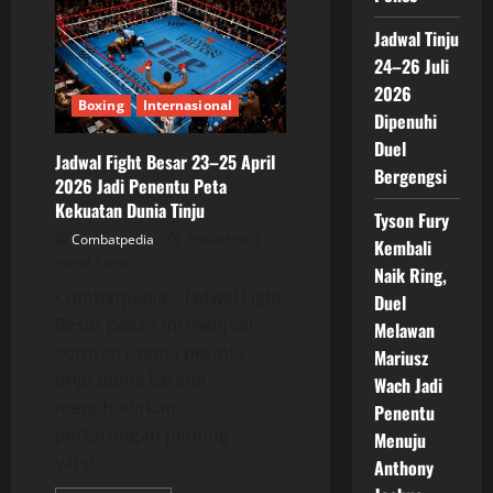
Disebut
Jadi
Kandidat
Jadwal Tinju
Terkuat
24–26 Juli
Penantang
Berikutnya
2026
Oleksandr
Boxing
Internasional
Usyk
Dipenuhi
Duel
Jadwal Fight Besar 23–25 April
Bergengsi
2026 Jadi Penentu Peta
Kekuatan Dunia Tinju
Tyson Fury
Combatpedia
Posted on 4
Kembali
months ago
Naik Ring,
Combatpedia – Jadwal Fight
Duel
Besar pekan ini menjadi
Melawan
sorotan utama pecinta
Mariusz
tinju dunia karena
Wach Jadi
menghadirkan
Penentu
pertarungan penting
Menuju
yang...
Anthony