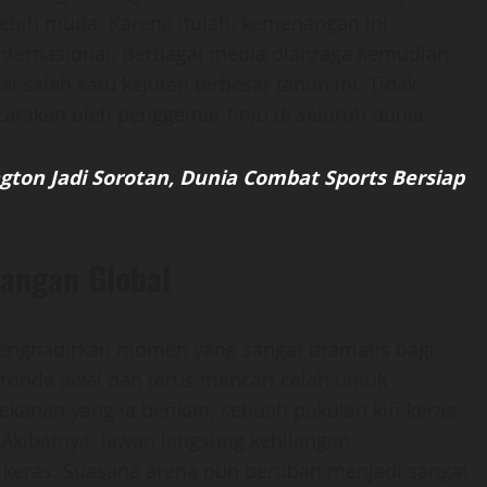
 lebih muda. Karena itulah, kemenangan ini
internasional. Berbagai media olahraga kemudian
i salah satu kejutan terbesar tahun ini. Tidak
carakan oleh penggemar tinju di seluruh dunia.
gton Jadi Sorotan, Dunia Combat Sports Bersiap
cangan Global
menghadirkan momen yang sangat dramatis bagi
k ronde awal dan terus mencari celah untuk
ekanan yang ia berikan, sebuah pukulan kiri keras
Akibatnya, lawan langsung kehilangan
 keras. Suasana arena pun berubah menjadi sangat