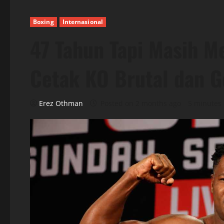
Boxing
Internasional
47 Tahun Tapi Masih Me
Cetak KO Brutal dan G
Erez Othman
Posted on 2 months ago
5 minutes