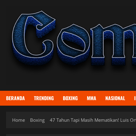
Skip
to
content
BERANDA
TRENDING
BOXING
MMA
NASIONAL
Home
Boxing
47 Tahun Tapi Masih Mematikan! Luis Ort