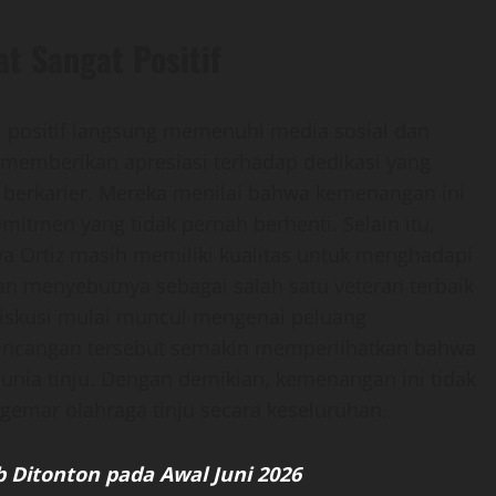
 Sangat Positif
i positif langsung memenuhi media sosial dan
 memberikan apresiasi terhadap dedikasi yang
n berkarier. Mereka menilai bahwa kemenangan ini
mitmen yang tidak pernah berhenti. Selain itu,
a Ortiz masih memiliki kualitas untuk menghadapi
an menyebutnya sebagai salah satu veteran terbaik
ak diskusi mulai muncul mengenai peluang
rbincangan tersebut semakin memperlihatkan bahwa
dunia tinju. Dengan demikian, kemenangan ini tidak
ggemar olahraga tinju secara keseluruhan.
 Ditonton pada Awal Juni 2026