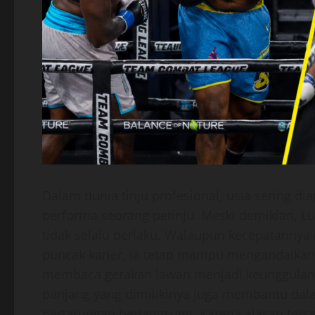
Dalam dunia tinju profesional, usia sering d
performa seorang petinju. Meski demikian, Lu
tidak selalu berlaku. Walaupun kecepatannya 
puncak karier, ia tetap mampu mengandalkan
membaca gerakan lawan menjadi keunggulan 
panjang yang dimilikinya juga membantu da
pertarungan berlangsung. Karena alasan ters