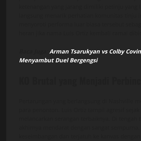
ketenangan yang jarang dimiliki petinju yang
langsung menarik perhatian komunitas tinju 
menyoroti performa luar biasa tersebut sebaga
heran jika nama Luis Ortiz kembali ramai dibi
Baca Juga:
Arman Tsarukyan vs Colby Covin
Menyambut Duel Bergengsi
KO Brutal yang Menjadi Perbin
Pertarungan yang berlangsung di Nashville 
para penonton. Luis Ortiz tampil agresif seja
melancarkan serangan terbaiknya. Di tengah t
akhirnya mendarat dengan sangat sempurna. 
keseimbangan dan terjatuh ke kanvas dengan