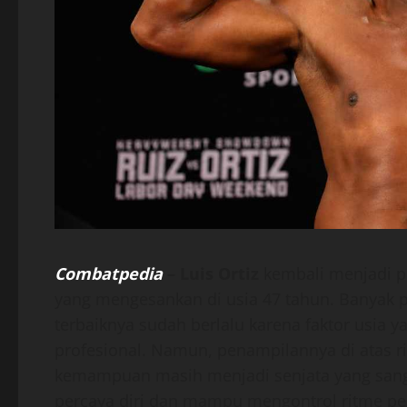
Combatpedia
–
Luis Ortiz
kembali menjadi p
yang mengesankan di usia 47 tahun. Banya
terbaiknya sudah berlalu karena faktor usia y
profesional. Namun, penampilannya di atas
kemampuan masih menjadi senjata yang sangat
percaya diri dan mampu mengontrol ritme per