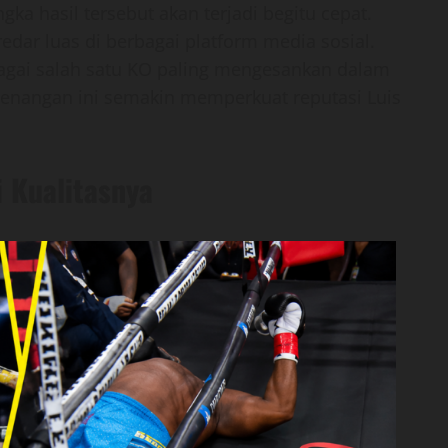
a hasil tersebut akan terjadi begitu cepat.
edar luas di berbagai platform media sosial.
gai salah satu KO paling mengesankan dalam
emenangan ini semakin memperkuat reputasi Luis
 Kualitasnya