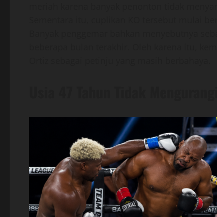
meriah karena banyak penonton tidak menyangk
Sementara itu, cuplikan KO tersebut mulai ber
Banyak penggemar bahkan menyebutnya seba
beberapa bulan terakhir. Oleh karena itu, k
Ortiz sebagai petinju yang masih berbahaya.
Usia 47 Tahun Tidak Mengurangi