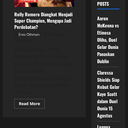
POSTS
Rolly Romero Diangkat Menjadi
Aaron
Super Champion, Mengapa Jadi
McKenna vs
Perdebatan?
Etinosa
Erez Othman
Posted on 3
Oliha, Duel
months ago
Gelar Dunia
Combatpedia – Rolly
Panaskan
Romero kembali menjadi
Dublin
pusat perhatian dunia tinju
setelah kabar
Claressa
pengangkatannya sebagai
Shields Siap
Super Champion memicu
Rebut Gelar
diskusi...
Kaye Scott
dalam Duel
Read
Read More
more
Dunia 15
about
Agustus
Rolly
Romero
Diangkat
Lennox
Menjadi