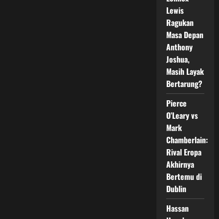
Super
Lewis
Champion,
Mengapa
Ragukan
Jadi
Perdebatan?
Masa Depan
Anthony
Joshua,
Masih Layak
Bertarung?
Pierce
O’Leary vs
Mark
Chamberlain:
Rival Eropa
Akhirnya
Bertemu di
Dublin
Hassan