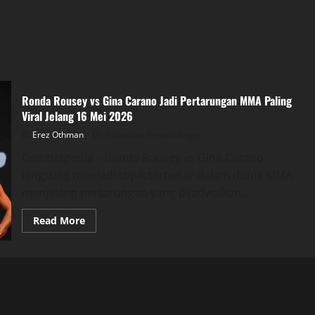
Ronda Rousey vs Gina Carano Jadi Pertarungan MMA Paling
Viral Jelang 16 Mei 2026
Erez Othman
Posted on 3 months ago
Combatpedia – Ronda Rousey vs Gina Carano
langsung menjadi topik terbesar dalam dunia MMA
menjelang pertarungan yang dijadwalkan...
Read
Read More
more
about
Ronda
Rousey
vs
Gina
Carano
Jadi
Pertarungan