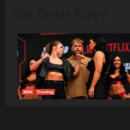
Gina Carano Return
MMA
Trending