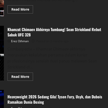
Read
Read More
more
about
Rivalitas
Paddy
Donovan
Khamzat Chimaev Akhirnya Tumbang! Sean Strickland Rebut
vs
Lewis
Sabuk UFC 328
Crocker
Mulai
Erez Othman
Posted on 3 months ago
Disebut
Bisa
Combatpedia – Khamzat Chimaev akhirnya
Jadi
Pertarungan
merasakan kekalahan pertama dalam karier
Terbesar
Irlandia
profesionalnya setelah duel panas melawan Sean
Strickland di...
Read
Read More
more
about
Khamzat
Chimaev
Akhirnya
Heavyweight 2026 Sedang Gila! Tyson Fury, Usyk, dan Dubois
Tumbang!
Sean
Ramaikan Dunia Boxing
Strickland
Rebut