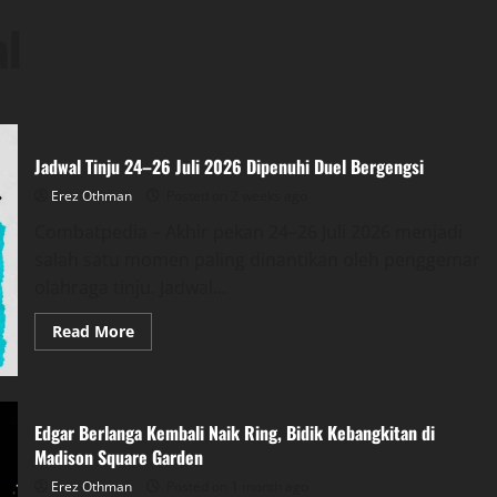
al
Jadwal Tinju 24–26 Juli 2026 Dipenuhi Duel Bergengsi
Erez Othman
Posted on 2 weeks ago
Combatpedia – Akhir pekan 24–26 Juli 2026 menjadi
salah satu momen paling dinantikan oleh penggemar
olahraga tinju. Jadwal...
Read
Read More
more
about
Jadwal
Tinju
24–
26
Edgar Berlanga Kembali Naik Ring, Bidik Kebangkitan di
Juli
Madison Square Garden
2026
Dipenuhi
Duel
Erez Othman
Posted on 1 month ago