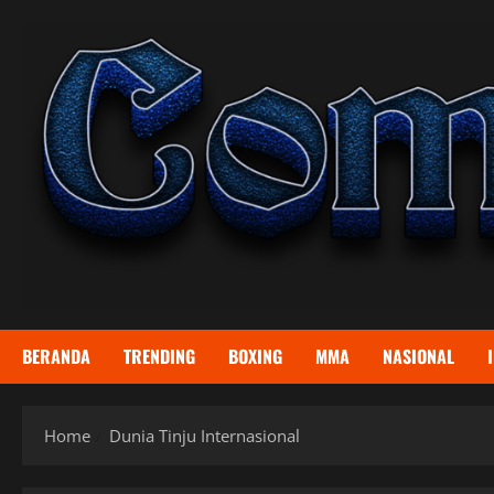
Skip
to
content
BERANDA
TRENDING
BOXING
MMA
NASIONAL
Home
Dunia Tinju Internasional