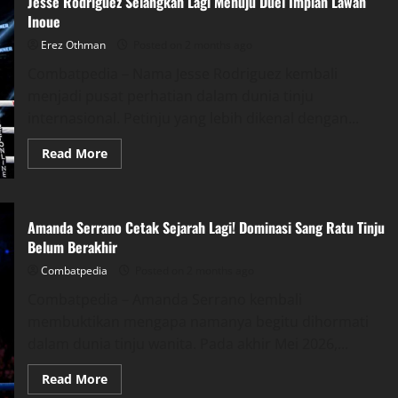
Jesse Rodriguez Selangkah Lagi Menuju Duel Impian Lawan
Terkalahkan,
Gelar
Inoue
Interim
WBA
Erez Othman
Posted on 2 months ago
Kini
Miliknya
Combatpedia – Nama Jesse Rodriguez kembali
menjadi pusat perhatian dalam dunia tinju
internasional. Petinju yang lebih dikenal dengan...
Read
Read More
more
about
Jesse
Rodriguez
Selangkah
Amanda Serrano Cetak Sejarah Lagi! Dominasi Sang Ratu Tinju
Lagi
Menuju
Belum Berakhir
Duel
Impian
Combatpedia
Posted on 2 months ago
Lawan
Inoue
Combatpedia – Amanda Serrano kembali
membuktikan mengapa namanya begitu dihormati
dalam dunia tinju wanita. Pada akhir Mei 2026,...
Read
Read More
more