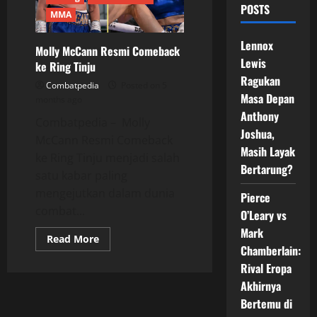
POSTS
MMA
Lennox
Molly McCann Resmi Comeback
Lewis
ke Ring Tinju
Ragukan
Combatpedia
Posted on 5
Masa Depan
months ago
Anthony
Combatpedia – Molly
Joshua,
McCann Resmi Comeback
Masih Layak
ke Ring Tinju menjadi salah
Bertarung?
satu kabar paling
mengejutkan dalam dunia
Pierce
combat...
O’Leary vs
Mark
Read
Read More
more
Chamberlain:
about
Rival Eropa
Molly
McCann
Akhirnya
Resmi
Comeback
Bertemu di
ke