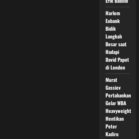
Erik Badillo
Harlem
Eubank
Bidik
Langkah
Besar saat
Hadapi
David Papot
di London
Murat
Gassiev
Pertahankan
Gelar WBA
Heavyweight
Hentikan
Peter
Kadiru