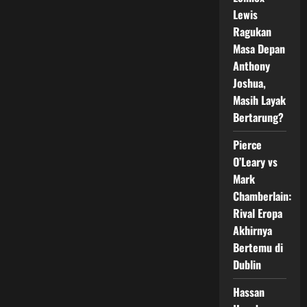
Resmi
Lewis
Tayang
26
Ragukan
Agustus
2026
Masa Depan
di
Vidio,
Anthony
Dunia
Joshua,
Boxing
Indonesia
Masih Layak
Mulai
Heboh
Bertarung?
Pierce
O’Leary vs
Mark
Chamberlain:
Rival Eropa
Akhirnya
Bertemu di
Dublin
Hassan