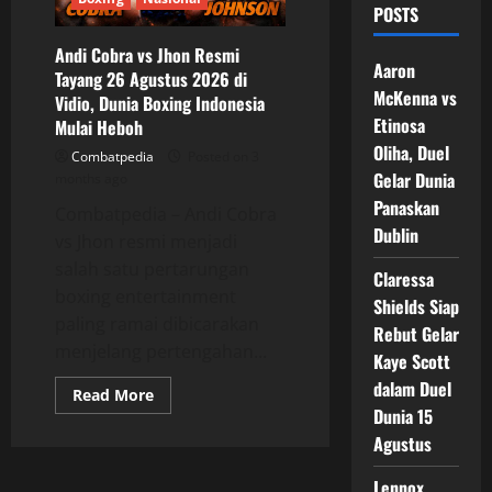
POSTS
Andi Cobra vs Jhon Resmi
Aaron
Tayang 26 Agustus 2026 di
McKenna vs
Vidio, Dunia Boxing Indonesia
Etinosa
Mulai Heboh
Oliha, Duel
Combatpedia
Posted on 3
Gelar Dunia
months ago
Panaskan
Combatpedia – Andi Cobra
Dublin
vs Jhon resmi menjadi
salah satu pertarungan
Claressa
boxing entertainment
Shields Siap
paling ramai dibicarakan
Rebut Gelar
menjelang pertengahan...
Kaye Scott
dalam Duel
Read
Read More
more
Dunia 15
about
Andi
Agustus
Cobra
vs
Lennox
Jhon