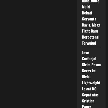
Dana White
Mulai
Dekati
Gervonta
Davis, Mega
Fight Baru
Berpotensi
Terwujud
José
Carfunjol
Kirim Pesan
Keras ke
Divisi
Lightweight
Lewat KO
Cepat atas
Cristian
Ponce