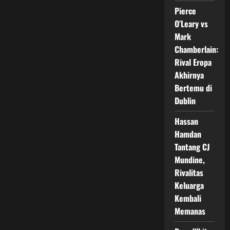
Championship
Pierce
Day
2,
O’Leary vs
Indonesia
Samakan
Mark
Skor
8-
Chamberlain:
8
di
Rival Eropa
Duel
Akhirnya
Panas
Lawan
Bertemu di
Malaysia
Dublin
Hassan
Hamdan
Tantang CJ
Mundine,
Rivalitas
Keluarga
Kembali
Memanas