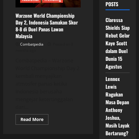
POSTS
Warzone World Championship
Claressa
Day 2, Indonesia Samakan Skor
Shields Siap
8-8 di Duel Panas Lawan
Rebut Gelar
Malaysia
Kaye Scott
Combatpedia
Posted on 8
dalam Duel
months ago
Dunia 15
Combatpedia – Warzone
Agustus
World Championship Day 2
kembali menyajikan
Lennox
atmosfer panas ketika
Lewis
Indonesia berusaha
Ragukan
mengejar ketertinggalan
Masa Depan
dari...
Anthony
Joshua,
Read
Read More
more
Masih Layak
about
Warzone
Bertarung?
World