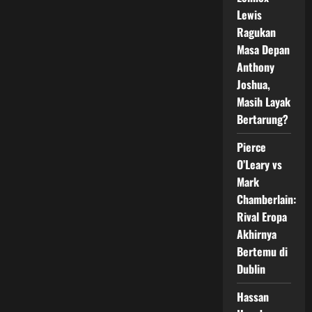
yang
Mengubah
Lewis
Peta
Ragukan
Kelas
Berat
Masa Depan
Anthony
Joshua,
Masih Layak
Bertarung?
Pierce
O’Leary vs
Mark
Chamberlain:
Rival Eropa
Akhirnya
Bertemu di
Dublin
Hassan