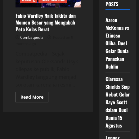
POSTS
Fabio Wardley Naik Takhta dan
Aaron
Momen Besar yang Mengubah
McKenna vs
Peta Kelas Berat
Etinosa
Combatpedia
Posted on 9
Oliha, Duel
months ago
Gelar Dunia
Combatpedia – Sejak
Panaskan
keputusan Oleksandr Usyk
Dublin
dilepas ke publik, Fabio
Wardley langsung menjadi
Claressa
sorotan karena ia resmi...
Shields Siap
Rebut Gelar
Read
Read More
more
Kaye Scott
about
dalam Duel
Fabio
Wardley
Dunia 15
Naik
Takhta
Agustus
dan
Momen
Besar
Lennox