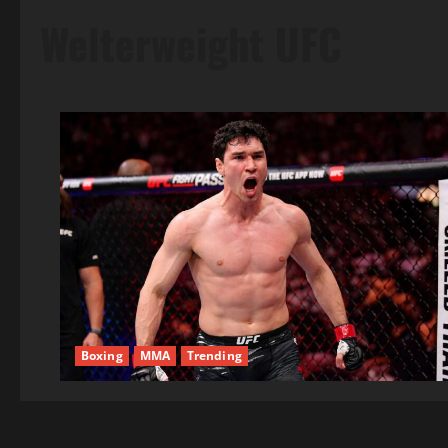
Welterweight UFC
Boxing
MMA
Trending