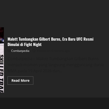
Malott Tumbangkan Gilbert Burns, Era Baru UFC Resmi
Dimulai di Fight Night
Combatpedia
Posted on 4 months ago
Combatpedia – Malott Tumbangkan Gilbert Burns
menjadi momen yang langsung mengguncang dunia
MMA pada 19 April 2026 dan...
Read
Read More
more
about
Malott
Tumbangkan
Gilbert
Burns,
Era
Baru