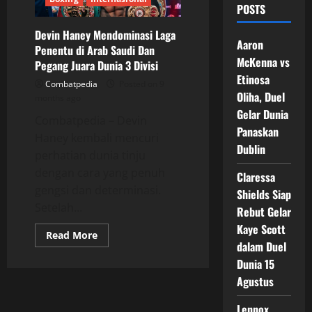
POSTS
Devin Haney Mendominasi Laga
Aaron
Penentu di Arab Saudi Dan
McKenna vs
Pegang Juara Dunia 3 Divisi
Etinosa
Combatpedia
Posted on 9
Oliha, Duel
months ago
Gelar Dunia
Combatpedia – Devin
Panaskan
Haney kembali mencuri
Dublin
perhatian dunia tinju
dengan cara yang penuh
Claressa
gengsi dan determinasi.
Shields Siap
Setelah...
Rebut Gelar
Kaye Scott
Read
Read More
more
dalam Duel
about
Dunia 15
Devin
Haney
Agustus
Mendominasi
Laga
Penentu
Lennox