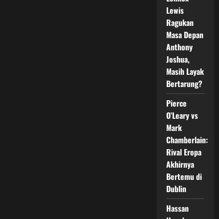
di
Arab
Lewis
Saudi
Dan
Ragukan
Pegang
Masa Depan
Juara
Dunia
Anthony
3
Divisi
Joshua,
Masih Layak
Bertarung?
Pierce
O’Leary vs
Mark
Chamberlain:
Rival Eropa
Akhirnya
Bertemu di
Dublin
Hassan