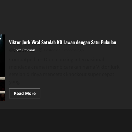
Viktor Jurk Viral Setelah KO Lawan dengan Satu Pukulan
Erez Othman
Posted on 3 months ago
Combatpedia – Dunia boxing internasional
mendadak ramai membicarakan nama Viktor Jurk
setelah dirinya mencetak knockout super cepat
yang...
Read
Read More
more
about
Viktor
Jurk
Viral
Setelah
KO
Lawan
dengan