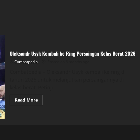
Oleksandr Usyk Kembali ke Ring Persaingan Kelas Berat 2026
Combatpedia
Posted on 6 months ago
Combatpedia – Oleksandr Usyk kembali ke ring di
tahun 2026 untuk melanjutkan persaingannya di
kelas berat. Petinju...
Read
Read More
more
about
Oleksandr
Usyk
Kembali
ke
Ring
Persaingan
Kelas