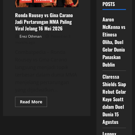
POSTS
Ronda Rousey vs Gina Carano
Aaron
Jadi Pertarungan MMA Paling
McKenna vs
Viral Jelang 16 Mei 2026
Etinosa
Erez Othman
Posted on 3
Oliha, Duel
months ago
Gelar Dunia
Combatpedia – Ronda
Panaskan
Rousey vs Gina Carano
Dublin
langsung menjadi topik
terbesar dalam dunia MMA
Claressa
menjelang pertarungan
Shields Siap
yang dijadwalkan...
Rebut Gelar
Kaye Scott
Read
Read More
more
dalam Duel
about
Dunia 15
Ronda
Rousey
Agustus
vs
Gina
Carano
Lennox