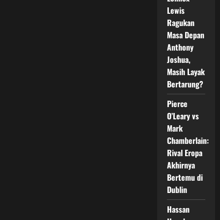
Jadi
Pertarungan
Lewis
MMA
Paling
Ragukan
Viral
Masa Depan
Jelang
16
Anthony
Mei
2026
Joshua,
Masih Layak
Bertarung?
Pierce
O’Leary vs
Mark
Chamberlain:
Rival Eropa
Akhirnya
Bertemu di
Dublin
Hassan