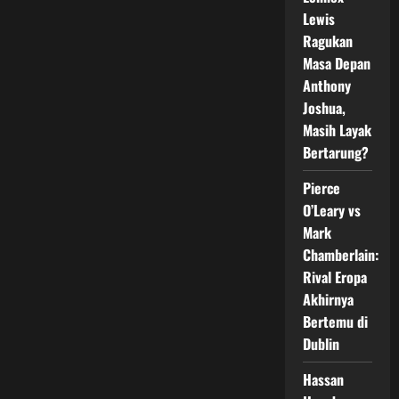
Tyson
Lewis
Pedro,
Dari
Ragukan
Pensiun
Kini
Masa Depan
Kembali
Bertarung
Anthony
di
PFL
Joshua,
Masih Layak
Bertarung?
Pierce
O’Leary vs
Mark
Chamberlain:
Rival Eropa
Akhirnya
Bertemu di
Dublin
Hassan