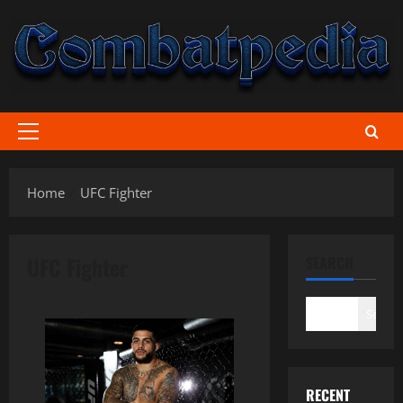
Skip
to
content
Primary
Menu
Home
UFC Fighter
UFC Fighter
SEARCH
Search
RECENT