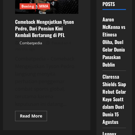
POSTS
Boxing
MMA
Aaron
Comeback Mengejutkan Tyson
McKenna vs
Pedro, Dari Pensiun Kini
Etinosa
Kembali Bertarung di PFL
Oliha, Duel
Combatpedia
Posted on 4
Gelar Dunia
months ago
Panaskan
Combatpedia – Comeback
Dublin
Mengejutkan Tyson Pedro
langsung menyita
Claressa
perhatian penggemar
Shields Siap
combat sports global,
Rebut Gelar
terutama karena
Kaye Scott
keputusan ini datang...
dalam Duel
Dunia 15
Read
Read More
more
Agustus
about
Comeback
Mengejutkan
Lennox