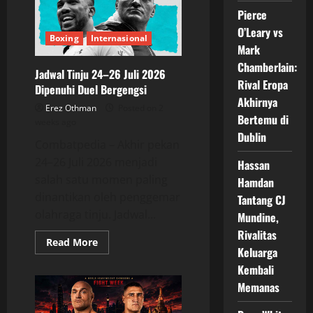
Depan
Pierce
Anthony
Joshua,
O’Leary vs
Masih
Boxing
Internasional
Layak
Mark
Bertarung?
Chamberlain:
Jadwal Tinju 24–26 Juli 2026
Rival Eropa
Dipenuhi Duel Bergengsi
Akhirnya
Erez Othman
Posted on 2
Bertemu di
weeks ago
Dublin
Combatpedia – Akhir pekan
24–26 Juli 2026 menjadi
Hassan
salah satu momen paling
Hamdan
dinantikan oleh penggemar
Tantang CJ
olahraga tinju. Jadwal...
Mundine,
Rivalitas
Read
Read More
Keluarga
more
about
Kembali
Jadwal
Tinju
Memanas
24–
26
Juli