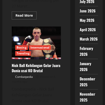
hangat di dunia boxing per
July 2026
27 Maret...
June 2026
Read
Read More
more
May 2026
about
Riyadh
Season
April 2026
Siapkan
Mega
Fight
March 2026
Baru
yang
Boxing
Internasional
February
Mengguncang
Dunia
Trending
2026
Tinju
January
Nick Ball Kehilangan Gelar Juara
2026
Dunia usai KO Brutal
Combatpedia
Posted on 6
December
months ago
2025
Combatpedia – Nick Ball
November
Kehilangan Gelar Juara
2025
Dunia usai KO Brutal.