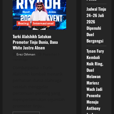
Fury
Kembali
Jadwal Tinju
Naik
Ring,
24–26 Juli
Duel
Melawan
2026
Mariusz
Boxing
Internasional
Wach
Dipenuhi
Jadi
Penentu
Duel
Turki Alalshikh Satukan
Menuju
Bergengsi
Anthony
Promotor Tinju Dunia, Dana
Joshua
White Justru Absen
Tyson Fury
Erez Othman
Posted on 1
Kembali
month ago
Naik Ring,
Combatpedia – Turki
Duel
Alalshikh kembali menarik
Melawan
perhatian dunia olahraga
Mariusz
setelah menggelar
Wach Jadi
pertemuan penting yang
Penentu
mempertemukan sejumlah
Menuju
promotor tinju...
Anthony