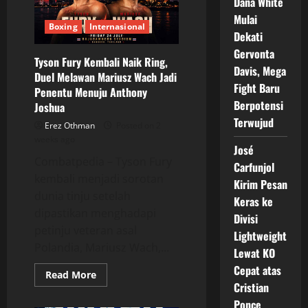
Dana White
2026
Dipenuhi
Mulai
Duel
Boxing
Internasional
Dekati
Bergengsi
Gervonta
Tyson Fury Kembali Naik Ring,
Davis, Mega
Duel Melawan Mariusz Wach Jadi
Fight Baru
Penentu Menuju Anthony
Berpotensi
Joshua
Terwujud
Erez Othman
Posted on 2
weeks ago
José
Combatpedia – Tyson Fury
Carfunjol
kembali menjadi sorotan
Kirim Pesan
dunia tinju setelah
Keras ke
dipastikan menghadapi
Divisi
petinju veteran asal
Lightweight
Polandia, Mariusz Wach,...
Lewat KO
Cepat atas
Read
Read More
more
Cristian
about
Tyson
Ponce