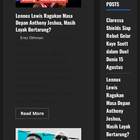
POSTS
Lennox Lewis Ragukan Masa
Claressa
Depan Anthony Joshua, Masih
Shields Siap
Layak Bertarung?
Rebut Gelar
Erez Othman
Posted on 4
Kaye Scott
days ago
dalam Duel
Combatpedia – Nama
Dunia 15
Lennox Lewis kembali
Agustus
menjadi perbincangan
hangat setelah legenda
Lennox
kelas berat itu
Lewis
mempertanyakan masa
Ragukan
depan Anthony...
Masa Depan
Anthony
Read
Read More
more
Joshua,
about
Masih Layak
Lennox
Lewis
Bertarung?
Ragukan
Masa