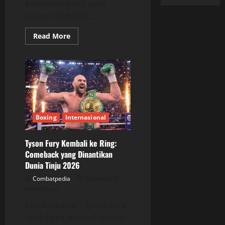
Kekalahan pahit yang
dialami oleh Nick...
Read
Read More
more
about
Nick
Ball
Kehilangan
Gelar
Juara
Dunia
usai
KO
Brutal
Boxing
Internasional
Tyson Fury Kembali ke Ring:
Comeback yang Dinantikan
Dunia Tinju 2026
Combatpedia
Posted on 6
months ago
Combatpedia – Tyson Fury
telah lama menjadi petinju