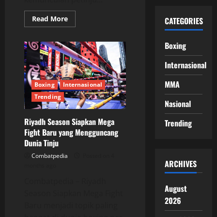
Read
Read More
CATEGORIES
more
about
Heavyweight
Boxing
2026
Sedang
Gila!
Internasional
Tyson
Fury,
Usyk,
MMA
Boxing
Internasional
dan
Dubois
Trending
Ramaikan
Nasional
Dunia
Boxing
Riyadh Season Siapkan Mega
Trending
Fight Baru yang Mengguncang
Dunia Tinju
Combatpedia
Posted on 4
ARCHIVES
months ago
Combatpedia – Riyadh
August
Season Siapkan Mega Fight
2026
Baru menjadi topik paling