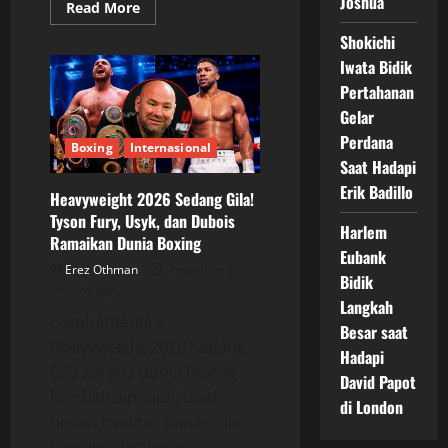
Joshua
Read
Read More
more
about
Shokichi
Turki
Alalshikh
Iwata Bidik
Satukan
Pertahanan
Promotor
Tinju
Gelar
Dunia,
Dana
Perdana
White
Boxing
Internasional
Justru
Saat Hadapi
Absen
Erik Badillo
Heavyweight 2026 Sedang Gila!
Tyson Fury, Usyk, dan Dubois
Harlem
Ramaikan Dunia Boxing
Eubank
Erez Othman
Posted on 3
Bidik
months ago
Langkah
Combatpedia –
Besar saat
Heavyweight 2026 Sedang
Hadapi
Gila karena dunia boxing
David Papot
kembali dipenuhi duel
di London
besar, rivalitas panas, dan
kemunculan petinju...