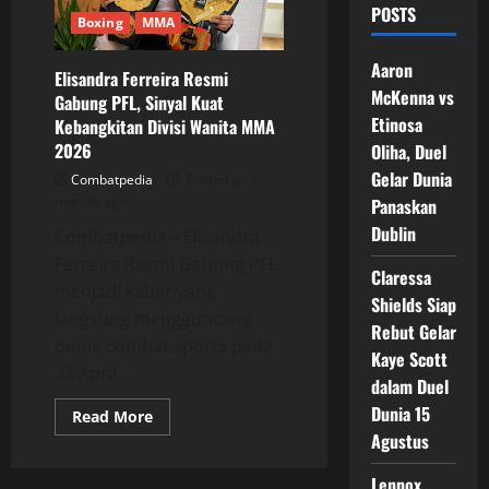
POSTS
Boxing
MMA
Aaron
Elisandra Ferreira Resmi
McKenna vs
Gabung PFL, Sinyal Kuat
Etinosa
Kebangkitan Divisi Wanita MMA
2026
Oliha, Duel
Gelar Dunia
Combatpedia
Posted on 4
months ago
Panaskan
Dublin
Combatpedia – Elisandra
Ferreira Resmi Gabung PFL
Claressa
menjadi kabar yang
Shields Siap
langsung mengguncang
Rebut Gelar
dunia combat sports pada
Kaye Scott
23 April...
dalam Duel
Dunia 15
Read
Read More
more
Agustus
about
Elisandra
Ferreira
Lennox