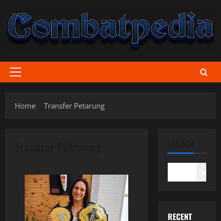
Skip
to
content
Primary
Menu
Home
Transfer Petarung
Transfer Petarung
SEARCH
Search
RECENT