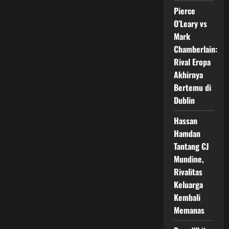
Resmi
Memanas,
Pierce
Duel
Teknik
O’Leary vs
Tinju
Mark
dan
Kekuatan
Chamberlain:
Raksasa
Jadi
Rival Eropa
Sorotan
Akhirnya
Bertemu di
Dublin
Hassan
Hamdan
Tantang CJ
Mundine,
Rivalitas
Keluarga
Kembali
Memanas