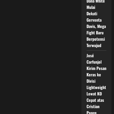
Dana White
Mulai
Dekati
Gervonta
Davis, Mega
Fight Baru
Berpotensi
Terwujud
José
Carfunjol
Kirim Pesan
Keras ke
Divisi
Lightweight
Lewat KO
Cepat atas
Cristian
Ponce