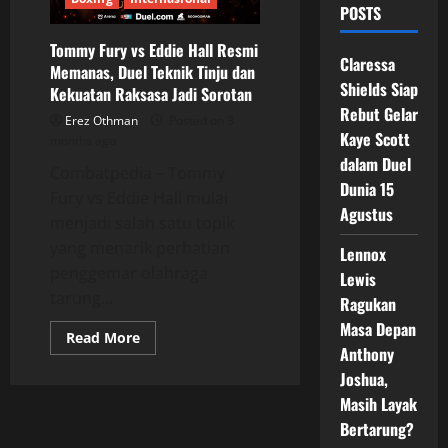
POSTS
Tommy Fury vs Eddie Hall Resmi
Claressa
Memanas, Duel Teknik Tinju dan
Shields Siap
Kekuatan Raksasa Jadi Sorotan
Rebut Gelar
Erez Othman
Posted on 3
Kaye Scott
months ago
dalam Duel
Combatpedia – Tommy
Dunia 15
Fury vs Eddie Hall mulai
Agustus
menjadi salah satu topik
yang menarik perhatian
Lennox
penggemar olahraga
Lewis
tarung...
Ragukan
Masa Depan
Read
Read More
more
Anthony
about
Joshua,
Tommy
Fury
Masih Layak
vs
Eddie
Bertarung?
Hall