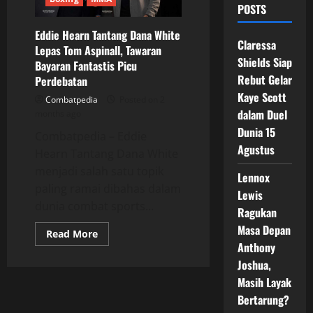
POSTS
Eddie Hearn Tantang Dana White
Claressa
Lepas Tom Aspinall, Tawaran
Shields Siap
Bayaran Fantastis Picu
Rebut Gelar
Perdebatan
Kaye Scott
Combatpedia
Posted on 2
dalam Duel
months ago
Dunia 15
Combatpedia – Eddie
Agustus
Hearn Tantang Dana White
menjadi salah satu topik
Lennox
paling ramai dibahas dalam
Lewis
dunia combat sports...
Ragukan
Masa Depan
Read
Read More
more
Anthony
about
Eddie
Joshua,
Hearn
Masih Layak
Tantang
Dana
Bertarung?
White
Lepas