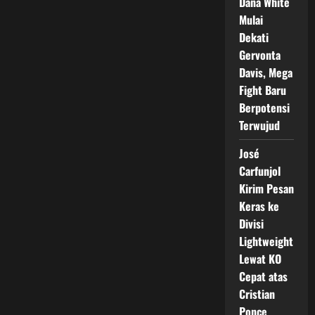
Dana White
Mulai
Dekati
Gervonta
Davis, Mega
Fight Baru
Berpotensi
Terwujud
José
Carfunjol
Kirim Pesan
Keras ke
Divisi
Lightweight
Lewat KO
Cepat atas
Cristian
Ponce