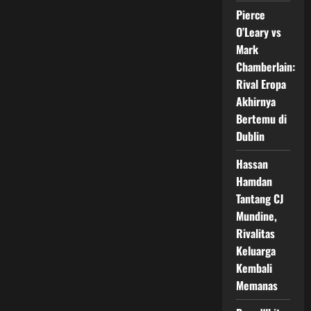
Tom
Pierce
Aspinall,
Tawaran
O’Leary vs
Bayaran
Fantastis
Mark
Picu
Chamberlain:
Perdebatan
Rival Eropa
Akhirnya
Bertemu di
Dublin
Hassan
Hamdan
Tantang CJ
Mundine,
Rivalitas
Keluarga
Kembali
Memanas