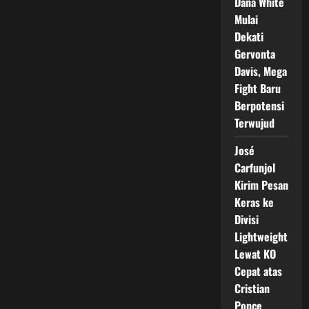
Dana White
Mulai
Dekati
Gervonta
Davis, Mega
Fight Baru
Berpotensi
Terwujud
José
Carfunjol
Kirim Pesan
Keras ke
Divisi
Lightweight
Lewat KO
Cepat atas
Cristian
Ponce