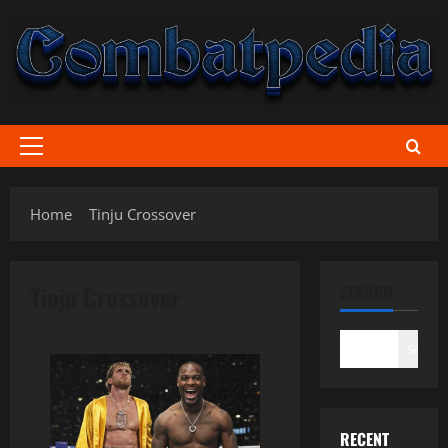
Skip
to
content
Primary
Menu
Home
Tinju Crossover
Tinju Crossover
SEARCH
Search
RECENT