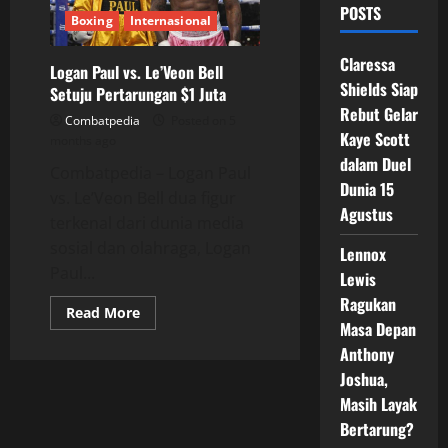
POSTS
Boxing
Internasional
Claressa
Logan Paul vs. Le’Veon Bell
Shields Siap
Setuju Pertarungan $1 Juta
Rebut Gelar
Combatpedia
Posted on 5
Kaye Scott
months ago
dalam Duel
Combatpedia – Logan Paul
Dunia 15
vs. Le’Veon Bell dua figur
Agustus
terkenal dari dunia media
sosial dan olahraga, Logan
Lennox
Paul...
Lewis
Ragukan
Read
Read More
more
Masa Depan
about
Anthony
Logan
Paul
Joshua,
vs.
Le’Veon
Masih Layak
Bell
Setuju
Bertarung?
Pertarungan