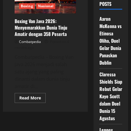
POSTS
Boxing
Nasional
Aaron
Boxing Van Java 2026:
McKenna vs
Menyemarakkan Dunia Tinju
Etinosa
Amatir dengan 358 Peserta
Oliha, Duel
Combatpedia
Posted on 4
Gelar Dunia
months ago
Panaskan
Combatpedia – Boxing Van
Dublin
Java 2026 menjadi salah
satu ajang yang paling
Claressa
dinanti dalam dunia tinju
Shields Siap
amatir di...
Rebut Gelar
Kaye Scott
Read
Read More
more
dalam Duel
about
Boxing
Dunia 15
Van
Agustus
Java
2026:
Menyemarakkan
Lennox
Dunia