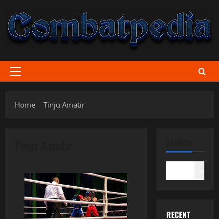
Skip
to
content
Primary
Menu
Home
Tinju Amatir
Tinju Amatir
SEARCH
Search
RECENT